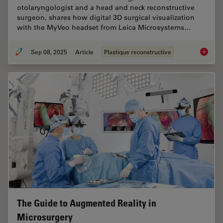
otolaryngologist and a head and neck reconstructive
surgeon, shares how digital 3D surgical visualization
with the MyVeo headset from Leica Microsystems…
Sep 08, 2025
Article
Plastique reconstructive
A Micro
The Guide to Augmented Reality in
Microsurgery