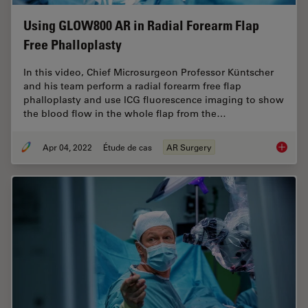
Using GLOW800 AR in Radial Forearm Flap
Free Phalloplasty
In this video, Chief Microsurgeon Professor Küntscher
and his team perform a radial forearm free flap
phalloplasty and use ICG fluorescence imaging to show
the blood flow in the whole flap from the…
Apr 04, 2022
Étude de cas
AR Surgery
Using G