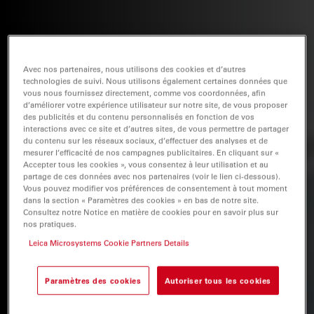
Avec nos partenaires, nous utilisons des cookies et d’autres
technologies de suivi. Nous utilisons également certaines données que
vous nous fournissez directement, comme vos coordonnées, afin
d’améliorer votre expérience utilisateur sur notre site, de vous proposer
des publicités et du contenu personnalisés en fonction de vos
interactions avec ce site et d’autres sites, de vous permettre de partager
du contenu sur les réseaux sociaux, d’effectuer des analyses et de
mesurer l’efficacité de nos campagnes publicitaires. En cliquant sur «
Accepter tous les cookies », vous consentez à leur utilisation et au
partage de ces données avec nos partenaires (voir le lien ci-dessous).
Vous pouvez modifier vos préférences de consentement à tout moment
dans la section « Paramètres des cookies » en bas de notre site.
Consultez notre Notice en matière de cookies pour en savoir plus sur
nos pratiques.
Leica Microsystems Cookie Partners Details
Paramètres des cookies
Autoriser tous les cookies