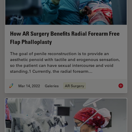
How AR Surgery Benefits Radial Forearm Free
Flap Phalloplasty
The goal of penile reconstruction is to provide an
aesthetic penoid with tactile and erogenous sensation,
so the patient can have sexual intercourse and void
standing.1 Currently, the radial forearm…
Mar 14, 2022
Galeries
AR Surgery
How AR 