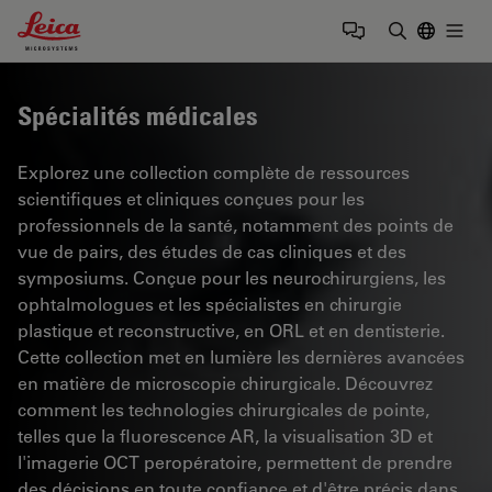
Leica Microsystems Logo
Togg
Saisir un t
Spécialités médicales
Explorez une collection complète de ressources
scientifiques et cliniques conçues pour les
professionnels de la santé, notamment des points de
vue de pairs, des études de cas cliniques et des
symposiums. Conçue pour les neurochirurgiens, les
ophtalmologues et les spécialistes en chirurgie
plastique et reconstructive, en ORL et en dentisterie.
Cette collection met en lumière les dernières avancées
en matière de microscopie chirurgicale. Découvrez
comment les technologies chirurgicales de pointe,
telles que la fluorescence AR, la visualisation 3D et
l'imagerie OCT peropératoire, permettent de prendre
des décisions en toute confiance et d'être précis dans