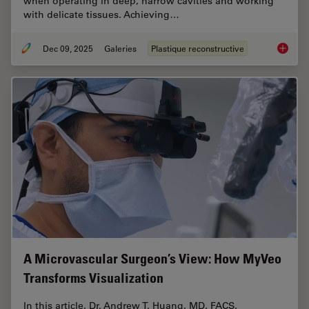
when operating in deep, narrow cavities and working
with delicate tissues. Achieving…
Dec 09, 2025
Galeries
Plastique reconstructive
Advance
A Microvascular Surgeon’s View: How MyVeo
Transforms Visualization
In this article, Dr. Andrew T. Huang, MD, FACS,