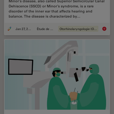
Minor’s disease, also called Superior Semicircular Canal
Dehiscence (SSCD) or Minor’s syndrome, is a rare
disorder of the inner ear that affects hearing and
balance. The disease is characterized by…
Jan 27, 2022
Étude de cas
Otorhinolaryngologie (ORL)
Minor’s