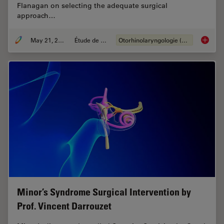
Flanagan on selecting the adequate surgical
approach…
May 21, 2024
Étude de cas
Otorhinolaryngologie (ORL)
Tympano
Minor’s Syndrome Surgical Intervention by
Prof. Vincent Darrouzet