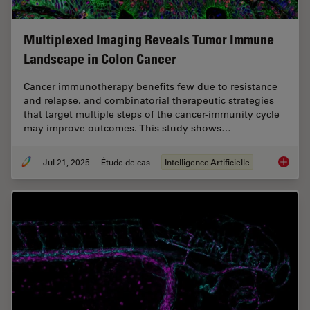
Multiplexed Imaging Reveals Tumor Immune
Landscape in Colon Cancer
Cancer immunotherapy benefits few due to resistance
and relapse, and combinatorial therapeutic strategies
that target multiple steps of the cancer-immunity cycle
may improve outcomes. This study shows…
Jul 21, 2025
Étude de cas
Intelligence Artificielle
Multipl