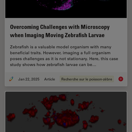
Overcoming Challenges with Microscopy
when Imaging Moving Zebrafish Larvae
Zebrafish is a valuable model organism with many
beneficial traits. However, imaging a full organism
poses challenges as it is not stationary. Here, this case
study shows how zebrafish larvae can be…
Jan 22, 2025
Article
Recherche sur le poisson-zèbre
Overcom