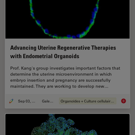
Advancing Uterine Regenerative Therapies
with Endometrial Organoids
Prof. Kang's group investigates important factors that
determine the uterine microenvironment in which
embryo insertion and pregnancy are successfully
maintained. They are working to develop new…
Sep 03, 2024
Galeries
Organoïdes + Culture cellulaire en 3D
Advanci