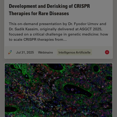
Development and Derisking of CRISPR
Therapies for Rare Diseases
This on-demand presentation by Dr. Fyodor Urnov and
Dr. Sadik Kassim, originally delivered at ASGCT 2025,
focused on a critical challenge in genetic medicine: how
to scale CRISPR therapies from…
Jul 31, 2025
Webinaire
Intelligence Artificielle
Develop