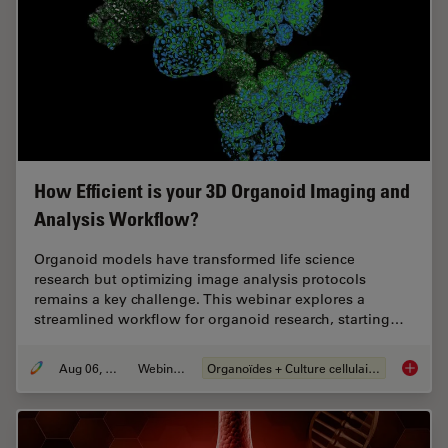
How Efficient is your 3D Organoid Imaging and
Analysis Workflow?
Organoid models have transformed life science
research but optimizing image analysis protocols
remains a key challenge. This webinar explores a
streamlined workflow for organoid research, starting…
Aug 06, 2024
Webinaire
Organoïdes + Culture cellulaire en 3D
How Eff