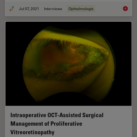
Jul 07, 2021
Interviews
Ophtalmologie
Towards
Intraoperative OCT-Assisted Surgical
Management of Proliferative
Vitreoretinopathy