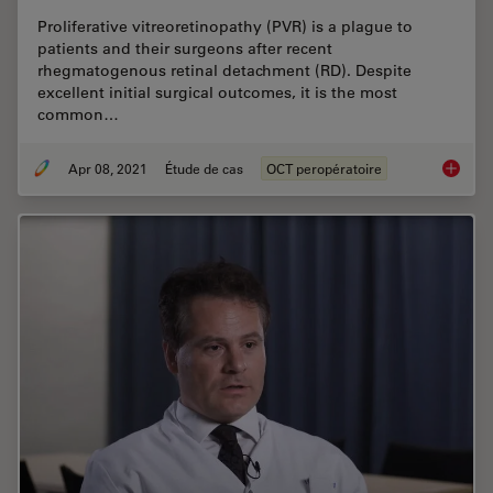
Proliferative vitreoretinopathy (PVR) is a plague to
patients and their surgeons after recent
rhegmatogenous retinal detachment (RD). Despite
excellent initial surgical outcomes, it is the most
common…
Apr 08, 2021
Étude de cas
OCT peropératoire
Intraop