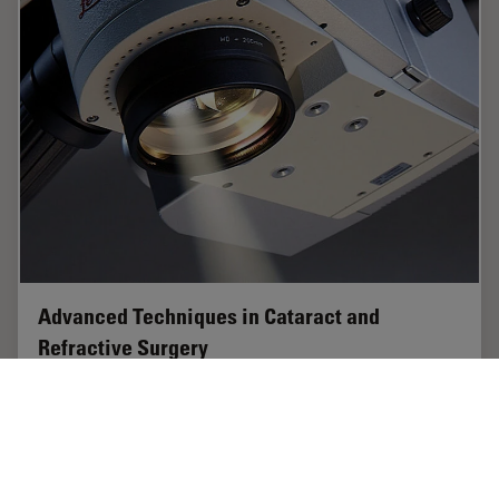
Advanced Techniques in Cataract and
Refractive Surgery
In this webinar Dr. Thompson and Dr. Moshirfar will
explain how Leica microscopes aid in procedures such
as Centration of Multifocal IOLs and corneal inlays such
as Kamra and Lenticular Grafts used in…