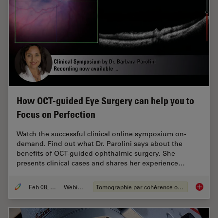
How OCT-guided Eye Surgery can help you to
Focus on Perfection
Watch the successful clinical online symposium on-
demand. Find out what Dr. Parolini says about the
benefits of OCT-guided ophthalmic surgery. She
presents clinical cases and shares her experience…
Feb 08, 2021
Webinaire
Tomographie par cohérence optique (OCT)
How OCT