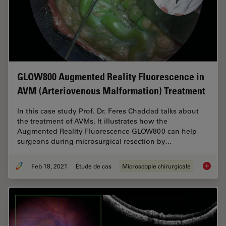
GLOW800 Augmented Reality Fluorescence in
AVM (Arteriovenous Malformation) Treatment
In this case study Prof. Dr. Feres Chaddad talks about
the treatment of AVMs. It illustrates how the
Augmented Reality Fluorescence GLOW800 can help
surgeons during microsurgical resection by…
Feb 18, 2021
Étude de cas
Microscopie chirurgicale
GLOW800