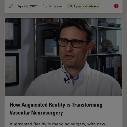
Apr 08, 2021
Étude de cas
OCT peropératoire
Intraop
How Augmented Reality is Transforming
Vascular Neurosurgery
Augmented Reality is changing surgery, with new