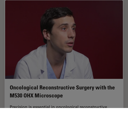
Oncological Reconstructive Surgery with the
M530 OHX Microscope
Precision is essential in oncological reconstructive
surgery, in particular when it relies on free flap
techniques. Microsurgical microscopes provide optimal
visualization and help streamline the…