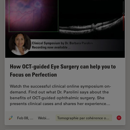
How OCT-guided Eye Surgery can help you to
Focus on Perfection
Watch the successful clinical online symposium on-
demand. Find out what Dr. Parolini says about the
benefits of OCT-guided ophthalmic surgery. She
presents clinical cases and shares her experience…
Feb 08, 2021
Webinaire
Tomographie par cohérence optique (OCT)
How OCT