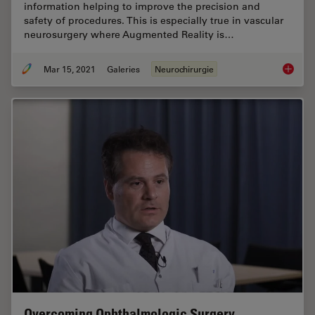
information helping to improve the precision and
safety of procedures. This is especially true in vascular
neurosurgery where Augmented Reality is…
Mar 15, 2021
Galeries
Neurochirurgie
How Aug
Overcoming Ophthalmologic Surgery