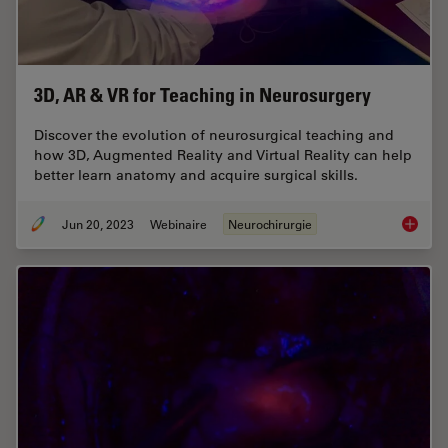
3D, AR & VR for Teaching in Neurosurgery
Discover the evolution of neurosurgical teaching and
how 3D, Augmented Reality and Virtual Reality can help
better learn anatomy and acquire surgical skills.
Jun 20, 2023
Webinaire
Neurochirurgie
3D, AR 