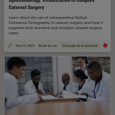
Ophthalmology: Visualization in Complex
Cataract Surgery
Learn about the use of intraoperative Optical
Coherence Tomography in cataract surgery and how it
supports both standard and complex cataract surgery
cases.
Sep 13, 2023
Étude de cas
Chirurgie de la cataracte
Ophthal