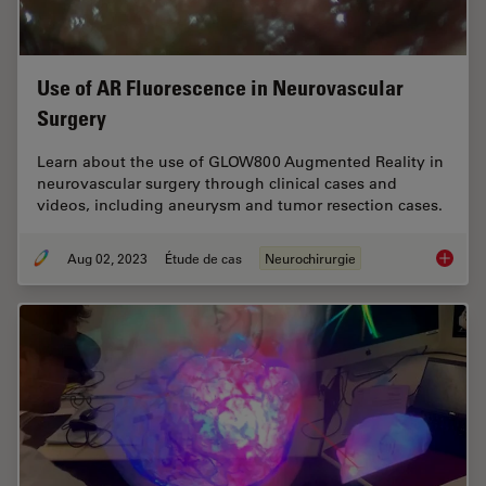
Use of AR Fluorescence in Neurovascular
Surgery
Learn about the use of GLOW800 Augmented Reality in
neurovascular surgery through clinical cases and
videos, including aneurysm and tumor resection cases.
Aug 02, 2023
Étude de cas
Neurochirurgie
Use of 