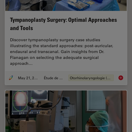
Tympanoplasty Surgery: Optimal Approaches
and Tools
Discover tympanoplasty surgery case studies
illustrating the standard approaches: post-auricular,
endaural and transcanal. Gain insights from Dr.
Flanagan on selecting the adequate surgical
approach…
May 21, 2024
Étude de cas
Otorhinolaryngologie (ORL)
Tympano