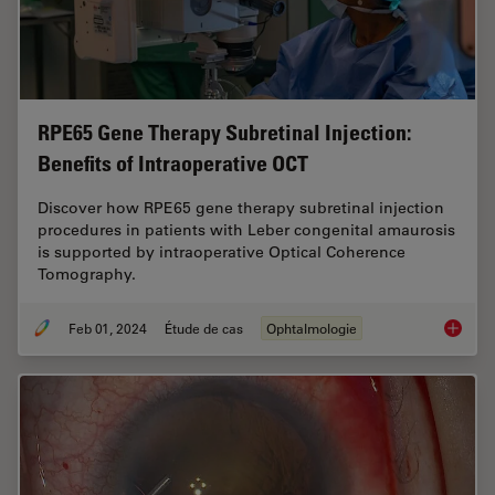
RPE65 Gene Therapy Subretinal Injection:
Benefits of Intraoperative OCT
Discover how RPE65 gene therapy subretinal injection
procedures in patients with Leber congenital amaurosis
is supported by intraoperative Optical Coherence
Tomography.
Feb 01, 2024
Étude de cas
Ophtalmologie
RPE65 G