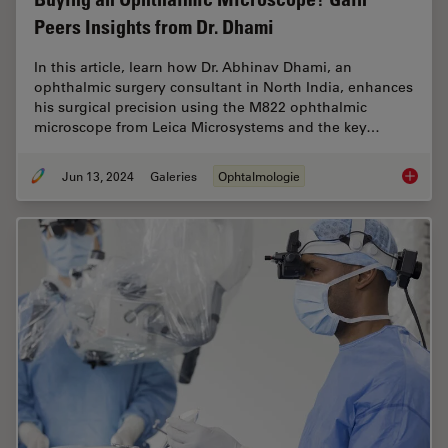
Peers Insights from Dr. Dhami
In this article, learn how Dr. Abhinav Dhami, an
ophthalmic surgery consultant in North India, enhances
his surgical precision using the M822 ophthalmic
microscope from Leica Microsystems and the key…
Jun 13, 2024
Galeries
Ophtalmologie
Buying 