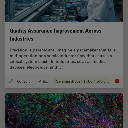
Quality Assurance Improvement Across
Industries
Precision is paramount. Imagine a pacemaker that fails
mid-operation or a semiconductor flaw that causes a
critical system crash. In industries, such as medical
devices, electronics, and…
Oct 30, 2025
Articolo
Garanzia di qualità / Controllo di qualità
Quality