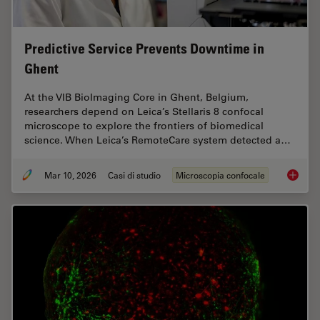
Predictive Service Prevents Downtime in
Ghent
At the VIB BioImaging Core in Ghent, Belgium,
researchers depend on Leica’s Stellaris 8 confocal
microscope to explore the frontiers of biomedical
science. When Leica’s RemoteCare system detected a…
Mar 10, 2026
Casi di studio
Microscopia confocale
Predict