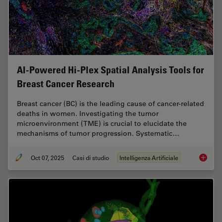
AI-Powered Hi-Plex Spatial Analysis Tools for
Breast Cancer Research
Breast cancer (BC) is the leading cause of cancer-related
deaths in women. Investigating the tumor
microenvironment (TME) is crucial to elucidate the
mechanisms of tumor progression. Systematic…
Oct 07, 2025
Casi di studio
Intelligenza Artificiale
AI-Powe