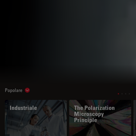
Popolare
Show subnavigation
Industriale
The Polarization
Microscopy
Principle