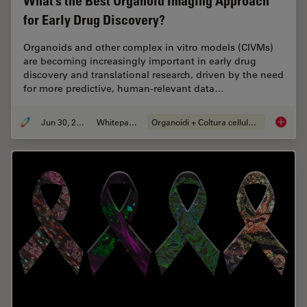
What’s the Best Organoid Imaging Approach
for Early Drug Discovery?
Organoids and other complex in vitro models (CIVMs)
are becoming increasingly important in early drug
discovery and translational research, driven by the need
for more predictive, human-relevant data…
Jun 30, 2026
Whitepaper
Organoidi + Coltura cellulare 3D
What’s 