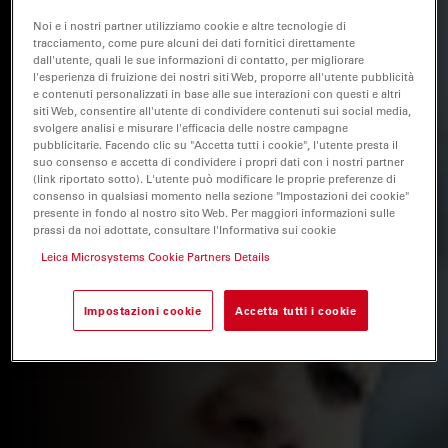
Noi e i nostri partner utilizziamo cookie e altre tecnologie di
tracciamento, come pure alcuni dei dati fornitici direttamente
dall'utente, quali le sue informazioni di contatto, per migliorare
l'esperienza di fruizione dei nostri siti Web, proporre all'utente pubblicità
e contenuti personalizzati in base alle sue interazioni con questi e altri
siti Web, consentire all'utente di condividere contenuti sui social media,
svolgere analisi e misurare l'efficacia delle nostre campagne
pubblicitarie. Facendo clic su "Accetta tutti i cookie", l'utente presta il
suo consenso e accetta di condividere i propri dati con i nostri partner
(link riportato sotto). L'utente può modificare le proprie preferenze di
consenso in qualsiasi momento nella sezione "Impostazioni dei cookie"
presente in fondo al nostro sito Web. Per maggiori informazioni sulle
prassi da noi adottate, consultare l'Informativa sui cookie
Leica Microsystems Cookie Partners Details
Impostazioni cookie
Accetta tutti i cookie