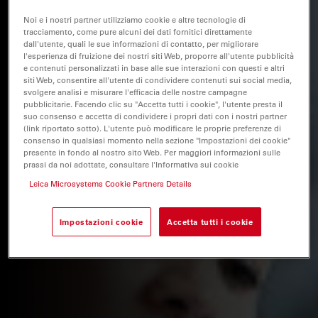
Noi e i nostri partner utilizziamo cookie e altre tecnologie di
tracciamento, come pure alcuni dei dati fornitici direttamente
dall'utente, quali le sue informazioni di contatto, per migliorare
l'esperienza di fruizione dei nostri siti Web, proporre all'utente pubblicità
e contenuti personalizzati in base alle sue interazioni con questi e altri
siti Web, consentire all'utente di condividere contenuti sui social media,
svolgere analisi e misurare l'efficacia delle nostre campagne
pubblicitarie. Facendo clic su "Accetta tutti i cookie", l'utente presta il
suo consenso e accetta di condividere i propri dati con i nostri partner
(link riportato sotto). L'utente può modificare le proprie preferenze di
consenso in qualsiasi momento nella sezione "Impostazioni dei cookie"
presente in fondo al nostro sito Web. Per maggiori informazioni sulle
prassi da noi adottate, consultare l'Informativa sui cookie
Leica Microsystems Cookie Partners Details
Impostazioni cookie
Accetta tutti i cookie