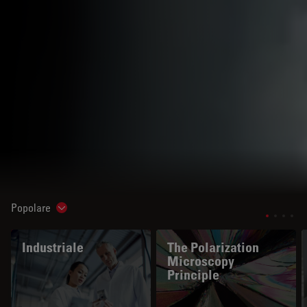
Popolare
Show subnavigation
Industriale
The Polarization
Microscopy
Principle