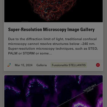
Super-Resolution Microscopy Image Gallery
Due to the diffraction limit of light, traditional confocal
microscopy cannot resolve structures below ~240 nm.
Super-resolution microscopy techniques, such as STED,
PALM or STORM or some…
Mar 15, 2024
Galleria
Funzionalità STELLANTIS
Super-R