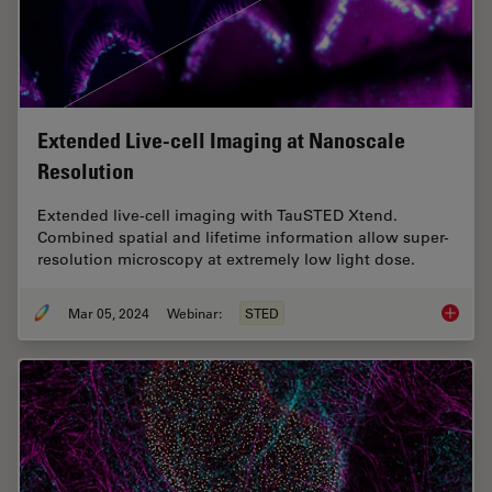
Extended Live-cell Imaging at Nanoscale
Resolution
Extended live-cell imaging with TauSTED Xtend.
Combined spatial and lifetime information allow super-
resolution microscopy at extremely low light dose.
Mar 05, 2024
Webinar:
STED
Extende