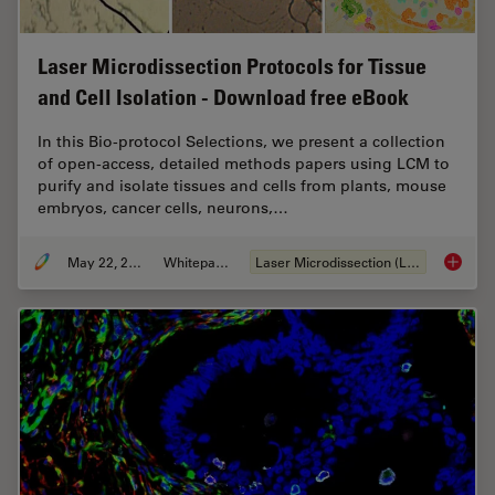
Laser Microdissection Protocols for Tissue
and Cell Isolation - Download free eBook
In this Bio-protocol Selections, we present a collection
of open-access, detailed methods papers using LCM to
purify and isolate tissues and cells from plants, mouse
embryos, cancer cells, neurons,…
May 22, 2024
Whitepaper
Laser Microdissection (LMD)
Laser Mi