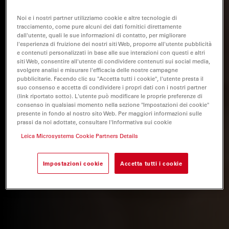
Noi e i nostri partner utilizziamo cookie e altre tecnologie di
tracciamento, come pure alcuni dei dati fornitici direttamente
dall'utente, quali le sue informazioni di contatto, per migliorare
l'esperienza di fruizione dei nostri siti Web, proporre all'utente pubblicità
e contenuti personalizzati in base alle sue interazioni con questi e altri
siti Web, consentire all'utente di condividere contenuti sui social media,
svolgere analisi e misurare l'efficacia delle nostre campagne
pubblicitarie. Facendo clic su "Accetta tutti i cookie", l'utente presta il
suo consenso e accetta di condividere i propri dati con i nostri partner
(link riportato sotto). L'utente può modificare le proprie preferenze di
consenso in qualsiasi momento nella sezione "Impostazioni dei cookie"
presente in fondo al nostro sito Web. Per maggiori informazioni sulle
prassi da noi adottate, consultare l'Informativa sui cookie
Leica Microsystems Cookie Partners Details
Impostazioni cookie
Accetta tutti i cookie