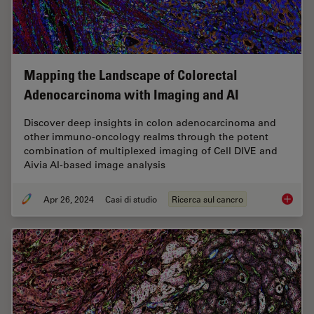
Mapping the Landscape of Colorectal
Adenocarcinoma with Imaging and AI
Discover deep insights in colon adenocarcinoma and
other immuno-oncology realms through the potent
combination of multiplexed imaging of Cell DIVE and
Aivia AI-based image analysis
Apr 26, 2024
Casi di studio
Ricerca sul cancro
Mapping