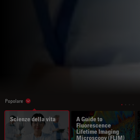
Popolare
Show subnavigation
Scienze della vita
A Guide to
Fluorescence
Lifetime Imaging
Microscopy (FLIM)