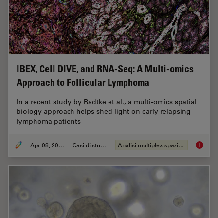
IBEX, Cell DIVE, and RNA-Seq: A Multi-omics
Approach to Follicular Lymphoma
In a recent study by Radtke et al., a multi-omics spatial
biology approach helps shed light on early relapsing
lymphoma patients
Apr 08, 2024
Casi di studio
Analisi multiplex spaziale
IBEX, C