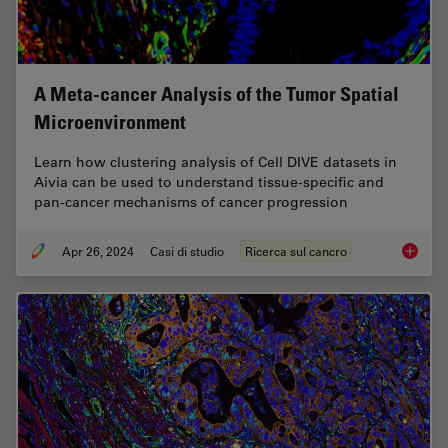
A Meta-cancer Analysis of the Tumor Spatial
Microenvironment
Learn how clustering analysis of Cell DIVE datasets in
Aivia can be used to understand tissue-specific and
pan-cancer mechanisms of cancer progression
Apr 26, 2024
Casi di studio
Ricerca sul cancro
A Meta-