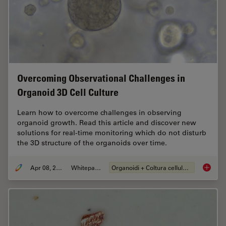
Overcoming Observational Challenges in
Organoid 3D Cell Culture
Learn how to overcome challenges in observing
organoid growth. Read this article and discover new
solutions for real-time monitoring which do not disturb
the 3D structure of the organoids over time.
Apr 08, 2024
Whitepaper
Organoidi + Coltura cellulare 3D
Overcom