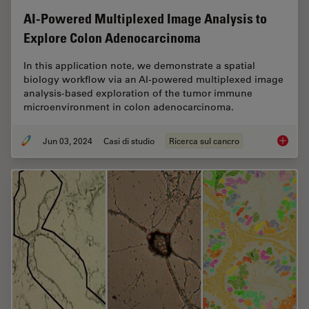
AI-Powered Multiplexed Image Analysis to
Explore Colon Adenocarcinoma
In this application note, we demonstrate a spatial
biology workflow via an AI-powered multiplexed image
analysis-based exploration of the tumor immune
microenvironment in colon adenocarcinoma.
Jun 03, 2024
Casi di studio
Ricerca sul cancro
AI-Powe