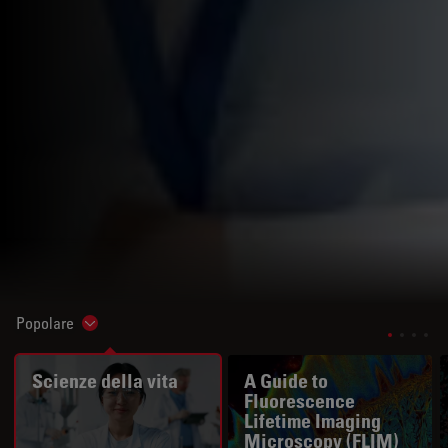
Popolare
Show subnavigation
Scienze della vita
A Guide to
Fluorescence
Lifetime Imaging
Microscopy (FLIM)