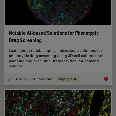
Notable AI-based Solutions for Phenotypic
Drug Screening
Learn about notable optical microscope solutions for
phenotypic drug screening using 3D-cell culture, both
planning and execution, from this free, on-demand
webinar.
Dec 06, 2023
Webinar:
Imaging in 3D
Notable