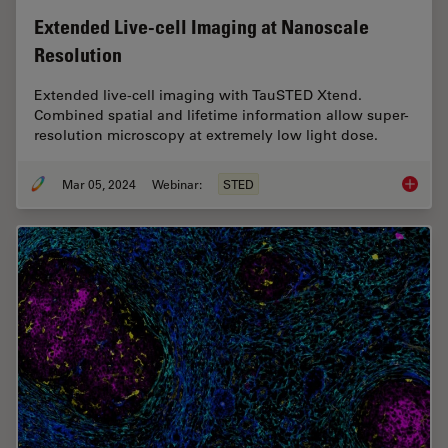
Extended Live-cell Imaging at Nanoscale
Resolution
Extended live-cell imaging with TauSTED Xtend.
Combined spatial and lifetime information allow super-
resolution microscopy at extremely low light dose.
Mar 05, 2024
Webinar:
STED
Extende