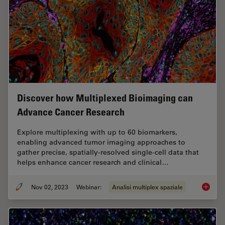
Discover how Multiplexed Bioimaging can
Advance Cancer Research
Explore multiplexing with up to 60 biomarkers,
enabling advanced tumor imaging approaches to
gather precise, spatially-resolved single-cell data that
helps enhance cancer research and clinical…
Nov 02, 2023
Webinar:
Analisi multiplex spaziale
Discove