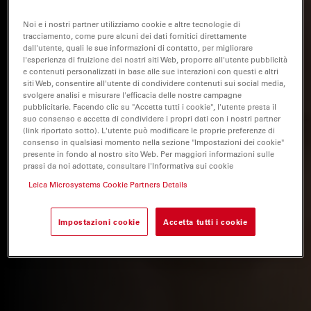
Noi e i nostri partner utilizziamo cookie e altre tecnologie di
tracciamento, come pure alcuni dei dati fornitici direttamente
dall'utente, quali le sue informazioni di contatto, per migliorare
l'esperienza di fruizione dei nostri siti Web, proporre all'utente pubblicità
e contenuti personalizzati in base alle sue interazioni con questi e altri
siti Web, consentire all'utente di condividere contenuti sui social media,
svolgere analisi e misurare l'efficacia delle nostre campagne
pubblicitarie. Facendo clic su "Accetta tutti i cookie", l'utente presta il
suo consenso e accetta di condividere i propri dati con i nostri partner
(link riportato sotto). L'utente può modificare le proprie preferenze di
consenso in qualsiasi momento nella sezione "Impostazioni dei cookie"
presente in fondo al nostro sito Web. Per maggiori informazioni sulle
prassi da noi adottate, consultare l'Informativa sui cookie
Leica Microsystems Cookie Partners Details
Impostazioni cookie
Accetta tutti i cookie