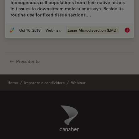
homogenous cell populations from their native niches
in tissues to downstream molecular assays. Beside its
routine use for fixed tissue sections,…
Oct 16, 2018
Webinar:
Laser Microdissection (LMD)
Live Cel
Precedente
Home
Imparare e condividere
Webinar
Danaher Logo
Footer