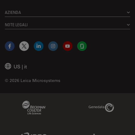
AZIENDA
NOTE LEGALI
Facebook
X
LinkedIn
Instagram
YouTube
Glassdoor
US
|
it
© 2026 Leica Microsystems
Beckman Coulter Link
Genedata Link
IDBS Link
Abcam Limited