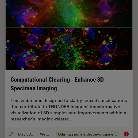
Computational Clearing - Enhance 3D
Specimen Imaging
This webinar is designed to clarify crucial specifications
that contribute to THUNDER Imagers' transformative
visualization of 3D samples and improvements within a
researcher's imaging-related…
May 08, 2020
Webinar:
Ottimizzazione e deconvoluzione delle immagini
Computa