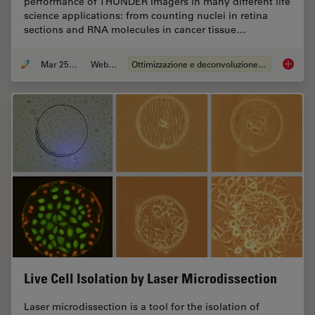
performance of THUNDER Imagers in many different life
science applications: from counting nuclei in retina
sections and RNA molecules in cancer tissue…
Mar 25, 2020
Webinar:
Ottimizzazione e deconvoluzione delle immagini
THUNDER
Live Cell Isolation by Laser Microdissection
Laser microdissection is a tool for the isolation of