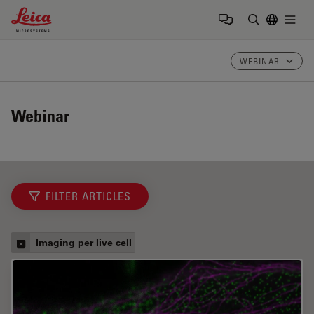
Leica Microsystems Logo
Togg
Inserire il 
WEBINAR
Webinar
FILTER ARTICLES
Imaging per live cell