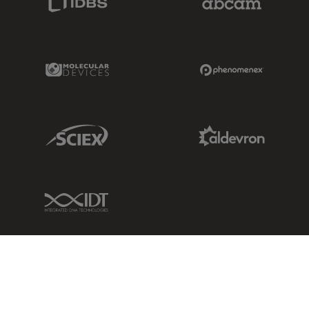
Molecular Devices Link
Phenomenex L
Sciex Link
Aldevron Link
IDT Link