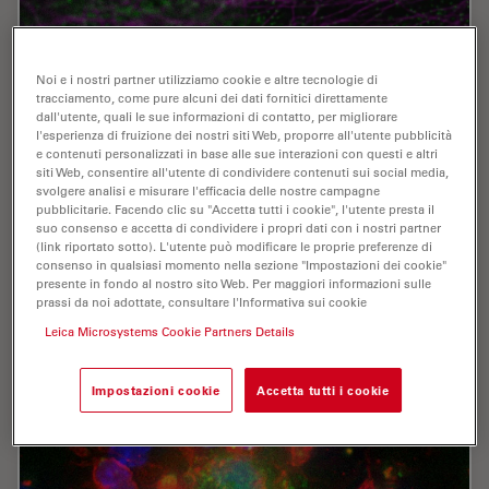
Noi e i nostri partner utilizziamo cookie e altre tecnologie di
tracciamento, come pure alcuni dei dati fornitici direttamente
dall'utente, quali le sue informazioni di contatto, per migliorare
l'esperienza di fruizione dei nostri siti Web, proporre all'utente pubblicità
e contenuti personalizzati in base alle sue interazioni con questi e altri
siti Web, consentire all'utente di condividere contenuti sui social media,
svolgere analisi e misurare l'efficacia delle nostre campagne
pubblicitarie. Facendo clic su "Accetta tutti i cookie", l'utente presta il
suo consenso e accetta di condividere i propri dati con i nostri partner
AI in Microscopy Webinar
(link riportato sotto). L'utente può modificare le proprie preferenze di
consenso in qualsiasi momento nella sezione "Impostazioni dei cookie"
presente in fondo al nostro sito Web. Per maggiori informazioni sulle
We demonstrate residual channel attention networks
prassi da noi adottate, consultare l'Informativa sui cookie
for restoring and enhancing volumetric time-lapse (4D)
Leica Microsystems Cookie Partners Details
fluorescence microscopy data.
May 11, 2021
Webinar:
La ricerca Life Sciences
Impostazioni cookie
Accetta tutti i cookie
AI in M