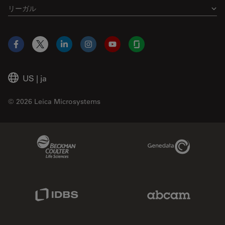
リーガル
Facebook
X
LinkedIn
Instagram
YouTube
Glassdoor
US
|
ja
© 2026 Leica Microsystems
Beckman Coulter Link
Genedata Link
IDBS Link
Abcam Limited