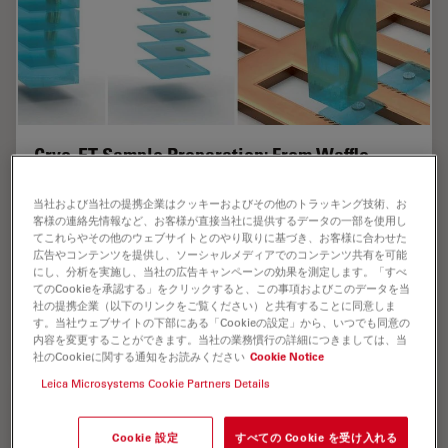
Cryo-ET Sample Preparation: From Waffle
Method to Serial Lift-Out
当社および当社の提携企業はクッキーおよびその他のトラッキング技術、お
客様の連絡先情報など、お客様が直接当社に提供するデータの一部を使用し
Cryo-ET sample preparation becomes more demanding
てこれらやその他のウェブサイトとのやり取りに基づき、お客様に合わせた
when specimens are thicker, larger, or more complex.
広告やコンテンツを提供し、ソーシャルメディアでのコンテンツ共有を可能
This webinar brings together four perspectives on how
にし、分析を実施し、当社の広告キャンペーンの効果を測定します。「すべ
high-pressure freezing can be connected…
てのCookieを承認する」をクリックすると、この事項およびこのデータを当
社の提携企業（以下のリンクをご覧ください）と共有することに同意しま
す。当社ウェブサイトの下部にある「Cookieの設定」から、いつでも同意の
Jul 08, 2026
オンラインセミナー
高圧凍結
Cryo-ET
内容を変更することができます。当社の業務慣行の詳細につきましては、当
社のCookieに関する通知をお読みください
Cookie Notice
Leica Microsystems Cookie Partners Details
Cookie 設定
すべての Cookie を受け入れる