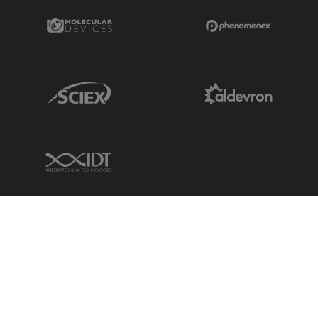
Molecular Devices Link
Phenomenex L
Sciex Link
Aldevron Link
IDT Link