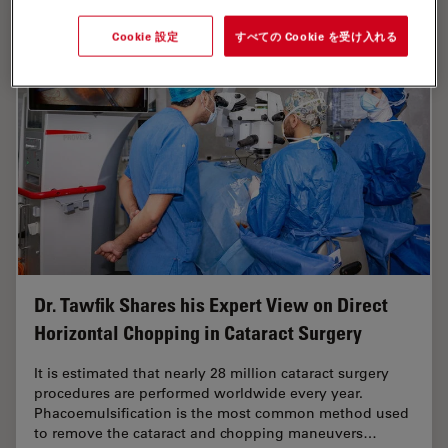
Cookie 設定
すべての Cookie を受け入れる
Dr. Tawfik Shares his Expert View on Direct
Horizontal Chopping in Cataract Surgery
It is estimated that nearly 28 million cataract surgery
procedures are performed worldwide every year.
Phacoemulsification is the most common method used
to remove the cataract and chopping maneuvers…