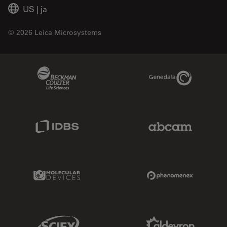
US
|
ja
© 2026 Leica Microsystems
Beckman Coulter Link
Genedata Link
IDBS Link
Abcam Limited
Molecular Devices Link
Phenomenex L
Sciex Link
Aldevron Link