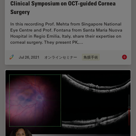
Clinical Symposium on OCT-guided Cornea
Surgery
In this recording Prof. Mehta from Singapore National
Eye Centre and Prof. Fontana from Santa Maria Nuova
Hospital in Regio Emilia, Italy, share their expertise on
corneal surgery. They present PK,…
Jul 26, 2021
オンラインセミナー
角膜手術
Clinica