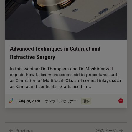
Advanced Techniques in Cataract and
Refractive Surgery
In this webinar Dr. Thompson and Dr. Moshirfar will
explain how Leica microscopes aid in procedures such
as Centration of Multifocal IOLs and corneal inlays such
as Kamra and Lenticular Grafts used in…
Aug 20, 2020
オンラインセミナー
眼科
Advance
Previous
次のページ