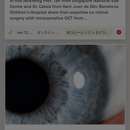
In this recording Prof. Tan from Singapore National Eye
Centre and Dr. Català from Sant Joan de Déu Barcelona
Children’s Hospital share their expertise on retinal
surgery with intraoperative OCT from…
Jan 12, 2022
オンラインセミナー
光コヒーレンス トモグラフィ（OCT）
Clinica