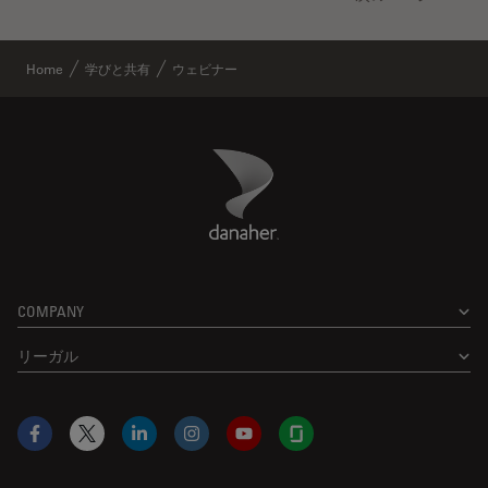
Home
学びと共有
ウェビナー
Danaher Logo
Footer
COMPANY
リーガル
Facebook
X
LinkedIn
Instagram
YouTube
Glassdoor