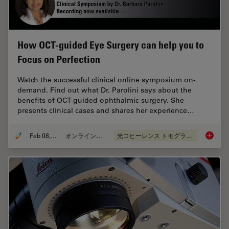
How OCT-guided Eye Surgery can help you to
Focus on Perfection
Watch the successful clinical online symposium on-
demand. Find out what Dr. Parolini says about the
benefits of OCT-guided ophthalmic surgery. She
presents clinical cases and shares her experience…
Feb 08, 2021
オンラインセミナー
光コヒーレンス トモグラフィ（OCT）
How OCT