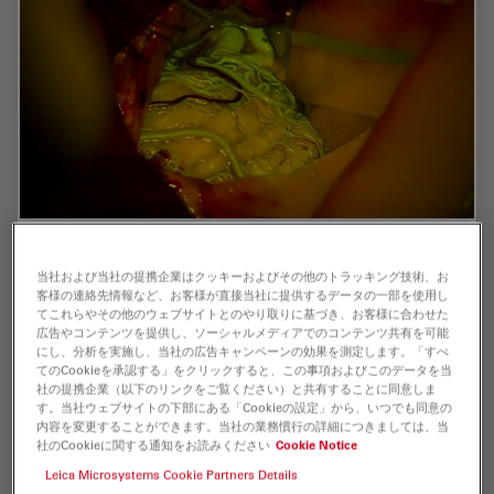
Benefits of Fluorescence in Vascular
当社および当社の提携企業はクッキーおよびその他のトラッキング技術、お
Neurosurgery
客様の連絡先情報など、お客様が直接当社に提供するデータの一部を使用し
てこれらやその他のウェブサイトとのやり取りに基づき、お客様に合わせた
Fluorescein and ICG fluorescence videoangiography
広告やコンテンツを提供し、ソーシャルメディアでのコンテンツ共有を可能
have transformed the experience of vascular
にし、分析を実施し、当社の広告キャンペーンの効果を測定します。「すべ
neurosurgeons, providing an intraoperative view with
てのCookieを承認する」をクリックすると、この事項およびこのデータを当
社の提携企業（以下のリンクをご覧ください）と共有することに同意しま
enriched information. During the Leica 2021…
す。当社ウェブサイトの下部にある「Cookieの設定」から、いつでも同意の
内容を変更することができます。当社の業務慣行の詳細につきましては、当
社のCookieに関する通知をお読みください
Cookie Notice
Jul 06, 2022
オンラインセミナー
AR Surgery
Benefit
Leica Microsystems Cookie Partners Details