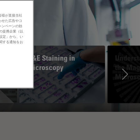
客様が直接当社
わせた広告やコ
ャンペーンの効
社の提携企業（以
の設定」から、い
に関する通知をお
H&E Staining in
Underst
Microscopy
the Magn
Micros
Ne