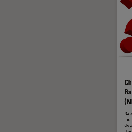
ゼブラフィッシュの研究
デジタルマイクロスコープ
バイオファーマ
バッテリー製造
プリント基板（PCB）
ボストン・イノベーション・ハ
ブ
マイクロエレクトロニクス
マイクロサージェリー
Ch
マイクロハブ・イメージング
Ra
メディカル
(N
モデル生物
Rap
ライトシート顕微鏡
inc
dete
ライフサイエンス
the