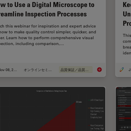
w to Use a Digital Microscope to
Ke
reamline Inspection Processes
Un
Pr
ch this webinar for inspiration and expert advice
how to make quality control simpler, quicker, and
This
ier. Learn how to perform comprehensive visual
com
pection, including comparison,…
brea
iden
Nov 08, 2021
オンラインセミナー
品質保証／品質管理
J
How to Use a Digita