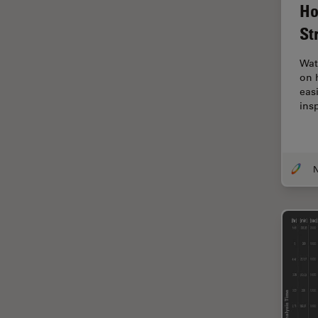
Ho
Thunderイメージング
St
TIRF
Upright Microscopy
Wat
on 
アプリケーションノート
eas
ins
イオンビームミリング
インダストリー
インペリアル・カレッジ・ロン
ドンイメージングハブ
ウイルス学
ウルトラミクロトーム
エルゴノミクス
エレクトロニクスおよび半導体
産業
エレクトロニクスのための断面