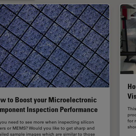
Ho
Vi
w to Boost your Microelectronic
mponent Inspection Performance
This
pro
for 
you need to see more when inspecting silicon
sho
ers or MEMS? Would you like to get sharp and
ailed sample images which are similar to those