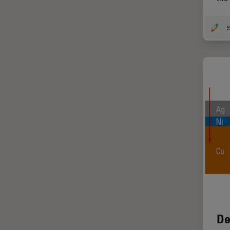
ライブセルイメージング
ラベルフリー
レーザーマイクロダイセクショ
ン（LMD）
レーザー誘起ブレークダウン分
光法(LIBS)
ワイドフィールド顕微鏡
人工知能
位相差顕微鏡
偏光
光コヒーレンス トモグラフィ
（OCT）
光学系
光学顕微鏡
De