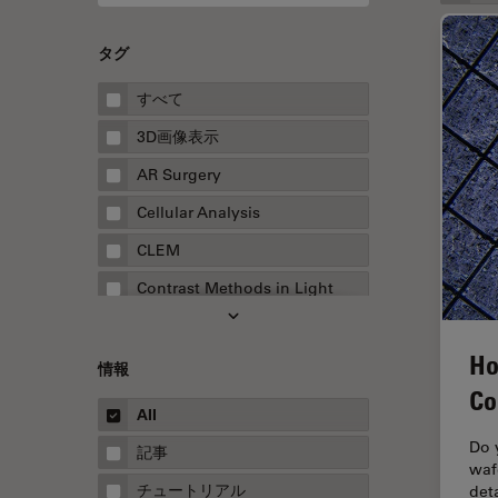
タグ
すべて
3D画像表示
AR Surgery
Cellular Analysis
CLEM
Contrast Methods in Light
Microscopy
Drosophila Research
Ho
情報
EMBLイメージングセンター
Co
All
FLIM（蛍光寿命イメージング顕
微鏡法）
Do 
記事
waf
FluoSync
チュートリアル
det