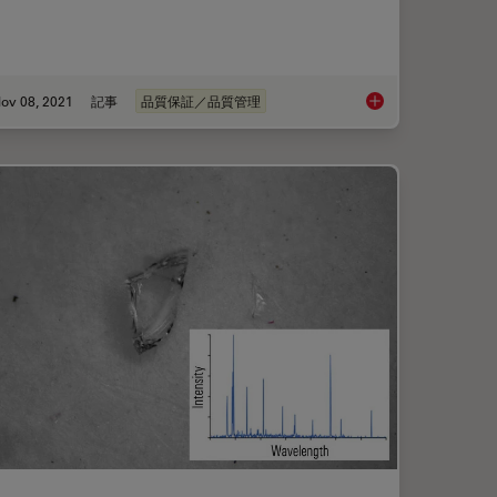
ov 08, 2021
記事
品質保証／品質管理
icroelectronic Component Inspection Performance
How to Select the Rig