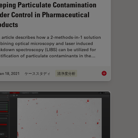
eping Particulate Contamination
der Control in Pharmaceutical
oducts
 article describes how a 2-methods-in-1 solution
bining optical microscopy and laser induced
kdown spectroscopy (LIBS) can be utilized for
tification of particulate contaminants in the…
an 18, 2021
ケーススタディ
清浄度分析
l Microscope to Streamline Inspection Processes
Keeping Particulate 