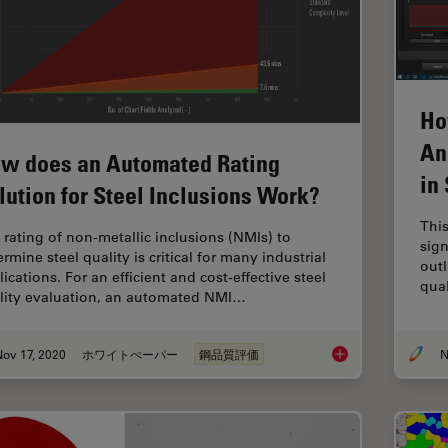
Ho
An
w does an Automated Rating
in
lution for Steel Inclusions Work?
This
 rating of non-metallic inclusions (NMIs) to
sign
rmine steel quality is critical for many industrial
outl
ications. For an efficient and cost-effective steel
qual
lity evaluation, an automated NMI…
ov 17, 2020
ホワイトぺーパー
鋼品質評価
N
How does an Automat