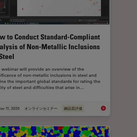
w to Conduct Standard-Compliant
alysis of Non-Metallic Inclusions
 Steel
 webinar will provide an overview of the
ificance of non-metallic inclusions in steel and
ine the important global standards for rating the
ity of steel and difficulties that arise in…
ov 11, 2020
オンラインセミナー
鋼品質評価
ed Rating Solution for Steel Inclusions Work?
How to Conduct Stand