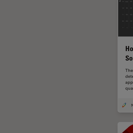
解析
オックスフォード・センター・
オブ・エクセレンス
オルガノイド＋3D細胞培養
カメラ
がん研究
Ho
So
クライオSEM
クライオ電子顕微鏡
The
dete
クリーニング
appl
コーティング
qua
コヒーレントラマン散乱(CRS)
N
サンフランシスコ・イノベーシ
ョン・ハブ
サンプル調製