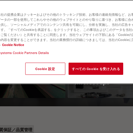
当社の提携企業はクッキーおよびその他のトラッキング技術、お客様の連絡先情報など、お
データの一部を使用してこれらやその他のウェブサイトとのやり取りに基づき、お客様に合
提供し、ソーシャルメディアでのコンテンツ共有を可能にし、分析を実施し、当社の広告キ
す。「すべてのCookieを承認する」をクリックすると、この事項およびこのデータを当
ご覧ください）と共有することに同意します。当社ウェブサイトの下部にある「Cookie
内容を変更することができます。当社の業務慣行の詳細につきましては、当社のCookie
い
Cookie Notice
 Polarization
Key Factors to
systems Cookie Partners Details
croscopy Principle
Consider When
Cookie 設定
すべての Cookie を受け入れる
Selecting a Stereo
Microscope
質保証／品質管理