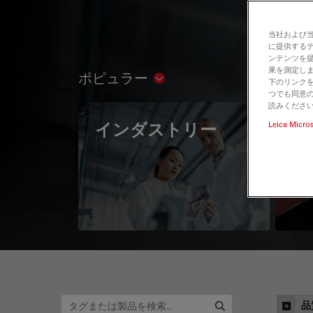
当社および
に提供する
ンテンツを
果を測定しま
ポピュラー
Show subnavigation
下のリンクを
つでも同意の
読みくださ
インダストリー
The
Leica Micro
Mi
品