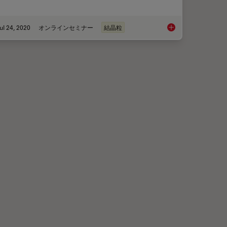
ul 24, 2020
オンラインセミナー
結晶粒
en Manually Rating Non-Metallic Inclusions (NMIs) to Determine Steel Quality
Inverted Microscopes