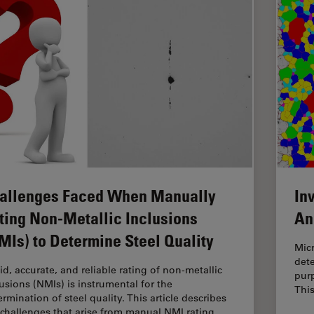
allenges Faced When Manually
In
ting Non-Metallic Inclusions
An
MIs) to Determine Steel Quality
Micr
dete
id, accurate, and reliable rating of non-metallic
purp
lusions (NMIs) is instrumental for the
This
rmination of steel quality. This article describes
 challenges that arise from manual NMI rating,…