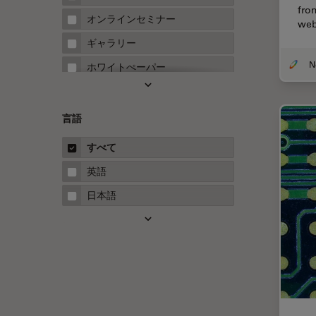
fro
FRAP
オンラインセミナー
web
FRET
ギャラリー
Fテクニック
ホワイトぺーパー
HyD
ケーススタディ
Inverted Microscopy
概要
言語
Neuro-Oncology
ガイド
すべて
Neurovascular Surgery
英語
Red Reflex
日本語
SEM
Service
STED
STELLARISの機能
TEM