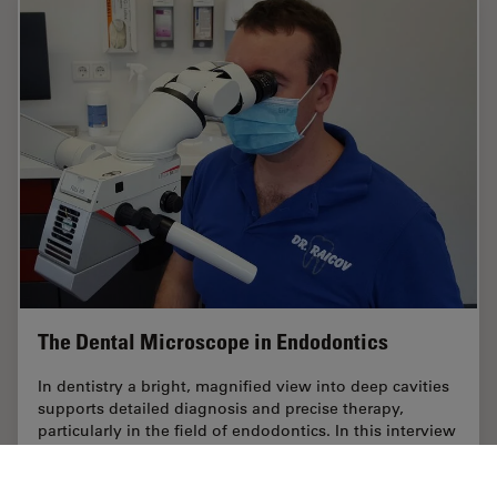
The Dental Microscope in Endodontics
In dentistry a bright, magnified view into deep cavities
supports detailed diagnosis and precise therapy,
particularly in the field of endodontics. In this interview
Dr. Dean Raicov explains the…