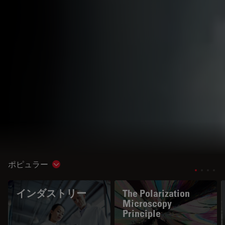
ポピュラー
Show subnavigation
インダストリー
The Polarization
Microscopy
Principle