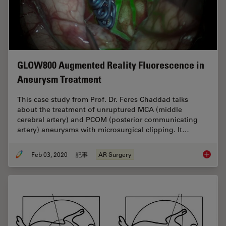
GLOW800 Augmented Reality Fluorescence in
Aneurysm Treatment
This case study from Prof. Dr. Feres Chaddad talks
about the treatment of unruptured MCA (middle
cerebral artery) and PCOM (posterior communicating
artery) aneurysms with microsurgical clipping. It…
Feb 03, 2020
記事
AR Surgery
GLOW800