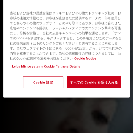
当社および当社の提携企業はクッキーおよびその他のトラッキング技術、お
客様の連絡先情報など、お客様が直接当社に提供するデータの一部を使用し
てこれらやその他のウェブサイトとのやり取りに基づき、お客様に合わせた
広告やコンテンツを提供し、ソーシャルメディアでのコンテンツ共有を可能
にし、分析を実施し、当社の広告キャンペーンの効果を測定します。「すべ
てのCookieを承認する」をクリックすると、この事項およびこのデータを当
社の提携企業（以下のリンクをご覧ください）と共有することに同意しま
す。当社ウェブサイトの下部にある「Cookieの設定」から、いつでも同意の
内容を変更することができます。当社の業務慣行の詳細につきましては、当
社のCookieに関する通知をお読みください
Cookie Notice
Leica Microsystems Cookie Partners Details
Cookie 設定
すべての Cookie を受け入れる