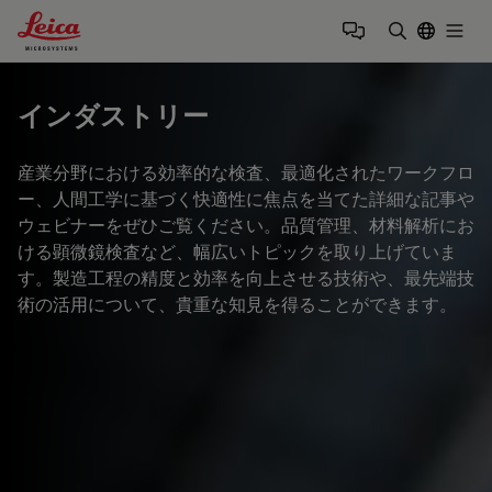
Leica Microsystems Logo
Togg
検索用語を
インダストリー
産業分野における効率的な検査、最適化されたワークフロ
ー、人間工学に基づく快適性に焦点を当てた詳細な記事や
ウェビナーをぜひご覧ください。品質管理、材料解析にお
ける顕微鏡検査など、幅広いトピックを取り上げていま
す。製造工程の精度と効率を向上させる技術や、最先端技
術の活用について、貴重な知見を得ることができます。