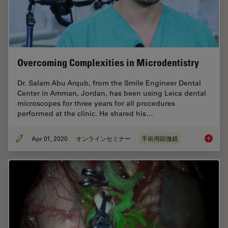
Overcoming Complexities in Microdentistry
Dr. Salam Abu Arqub, from the Smile Engineer Dental
Center in Amman, Jordan, has been using Leica dental
microscopes for three years for all procedures
performed at the clinic. He shared his…
Apr 01, 2020
オンラインセミナー
手術用顕微鏡
Overcom