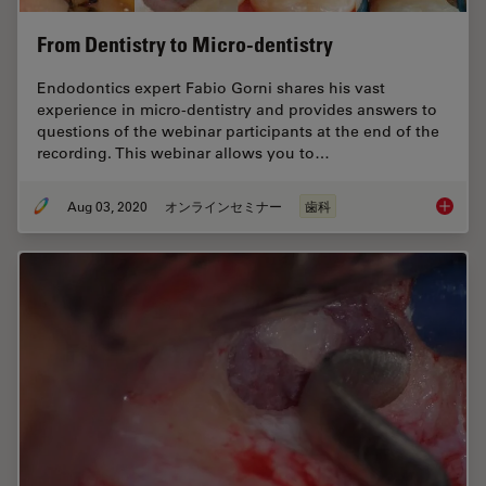
From Dentistry to Micro-dentistry
Endodontics expert Fabio Gorni shares his vast
experience in micro-dentistry and provides answers to
questions of the webinar participants at the end of the
recording. This webinar allows you to…
Aug 03, 2020
オンラインセミナー
歯科
From De