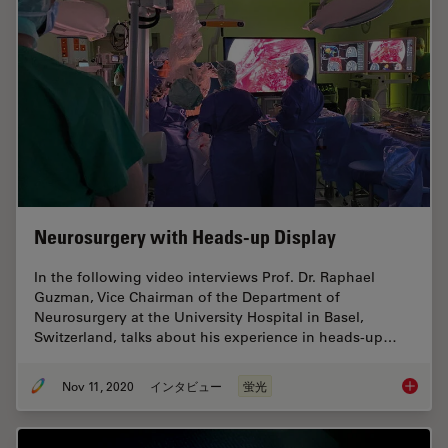
Neurosurgery with Heads-up Display
In the following video interviews Prof. Dr. Raphael
Guzman, Vice Chairman of the Department of
Neurosurgery at the University Hospital in Basel,
Switzerland, talks about his experience in heads-up…
Nov 11, 2020
インタビュー
蛍光
Neurosu