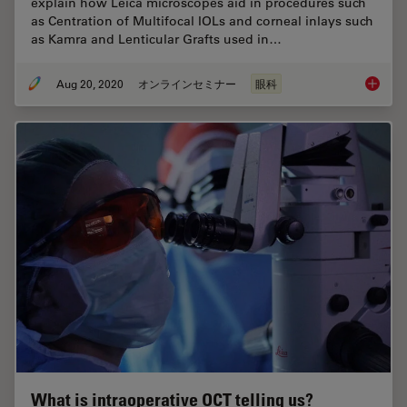
explain how Leica microscopes aid in procedures such
as Centration of Multifocal IOLs and corneal inlays such
as Kamra and Lenticular Grafts used in…
Aug 20, 2020
オンラインセミナー
眼科
Advance
What is intraoperative OCT telling us?