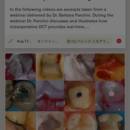
In the following videos are excerpts taken from a
webinar delivered by Dr. Barbara Parolini. During the
webinar Dr. Parolini discusses and illustrates how
intraoperative OCT provides real-time,…
Aug 13, 2020
オンラインセミナー
光コヒーレンス トモグラフィ（OCT）
What is 