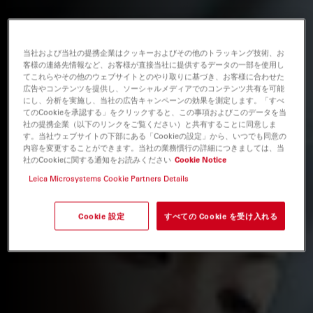
当社および当社の提携企業はクッキーおよびその他のトラッキング技術、お
客様の連絡先情報など、お客様が直接当社に提供するデータの一部を使用し
てこれらやその他のウェブサイトとのやり取りに基づき、お客様に合わせた
広告やコンテンツを提供し、ソーシャルメディアでのコンテンツ共有を可能
にし、分析を実施し、当社の広告キャンペーンの効果を測定します。「すべ
てのCookieを承認する」をクリックすると、この事項およびこのデータを当
社の提携企業（以下のリンクをご覧ください）と共有することに同意しま
す。当社ウェブサイトの下部にある「Cookieの設定」から、いつでも同意の
内容を変更することができます。当社の業務慣行の詳細につきましては、当
社のCookieに関する通知をお読みください
Cookie Notice
Leica Microsystems Cookie Partners Details
Cookie 設定
すべての Cookie を受け入れる