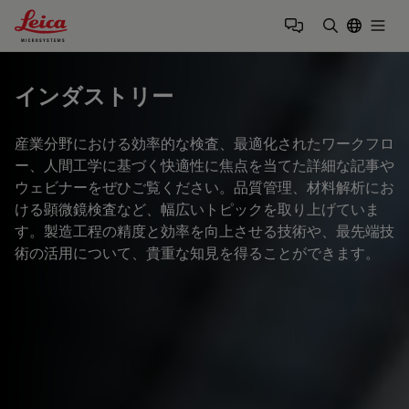
Leica Microsystems Logo
Togg
検索用語を
インダストリー
産業分野における効率的な検査、最適化されたワークフロ
ー、人間工学に基づく快適性に焦点を当てた詳細な記事や
ウェビナーをぜひご覧ください。品質管理、材料解析にお
ける顕微鏡検査など、幅広いトピックを取り上げていま
す。製造工程の精度と効率を向上させる技術や、最先端技
術の活用について、貴重な知見を得ることができます。