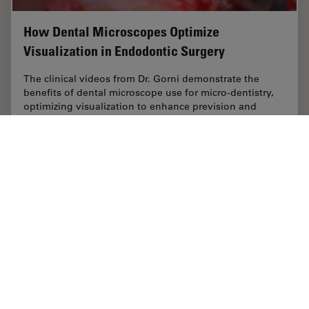
How Dental Microscopes Optimize
Visualization in Endodontic Surgery
The clinical videos from Dr. Gorni demonstrate the
benefits of dental microscope use for micro-dentistry,
optimizing visualization to enhance prevision and
minimize damage for successful endodontic…
Jul 24, 2020
記事
歯科
How Den