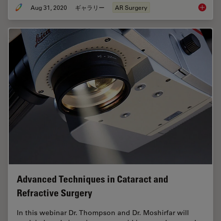
Aug 31, 2020
ギャラリー
AR Surgery
Augment
Advanced Techniques in Cataract and
Refractive Surgery
In this webinar Dr. Thompson and Dr. Moshirfar will