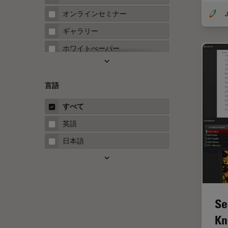
FRAP
オンラインセミナー
J
FRET
ギャラリー
Fテクニック
ホワイトぺーパー
HyD
ケーススタディ
Inverted Microscopy
概要
言語
Neuro-Oncology
ガイド
すべて
Neurovascular Surgery
英語
Red Reflex
日本語
SEM
Service
STED
Se
STELLARISの機能
Kn
TEM