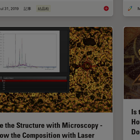
ul 31, 2019
記事
結晶粒
M
How to Adapt Grain S
Is
Ho
e the Structure with Microscopy -
Do
ow the Composition with Laser