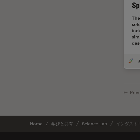
Sp
Thunderイメージング
TIRF
The
sol
Upright Microscopy
ind
アプリケーションノート
sim
des
イオンビームミリング
インダストリー
J
インペリアル・カレッジ・ロン
ドンイメージングハブ
ウイルス学
Prev
ウルトラミクロトーム
エルゴノミクス
エレクトロニクスおよび半導体
産業
Home
学びと共有
Science Lab
インダスト
エレクトロニクスのための断面