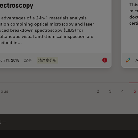
ectroscopy
This
micr
docu
 advantages of a 2-in-1 materials analysis
cert
ution combining optical microscopy and laser
uced breakdown spectroscopy (LIBS) for
ultaneous visual and chemical inspection are
cribed in…
un 11, 2018
記事
清浄度分析
A
See the Structure w
ious
2
3
4
5
リー