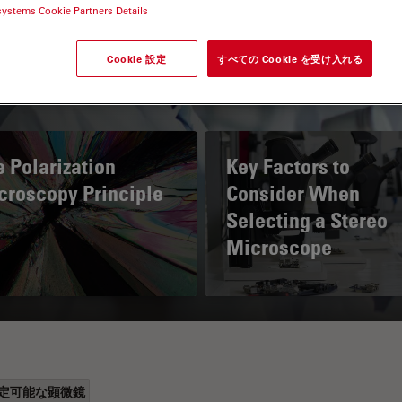
systems Cookie Partners Details
Cookie 設定
すべての Cookie を受け入れる
 Polarization
Key Factors to
croscopy Principle
Consider When
Selecting a Stereo
Microscope
定可能な顕微鏡