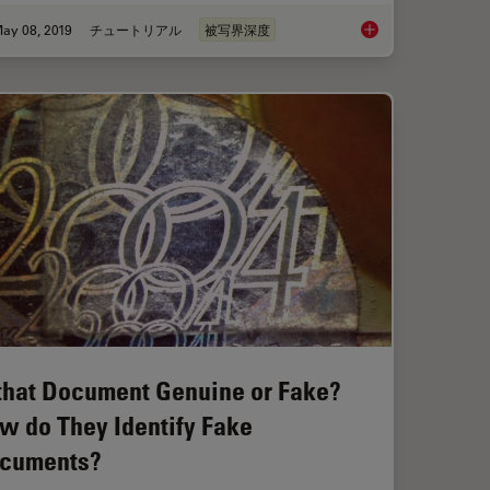
ay 08, 2019
チュートリアル
被写界深度
ize Analysis of Metallic Alloys to Your Needs
How To Create EDOF 
 that Document Genuine or Fake?
w do They Identify Fake
cuments?