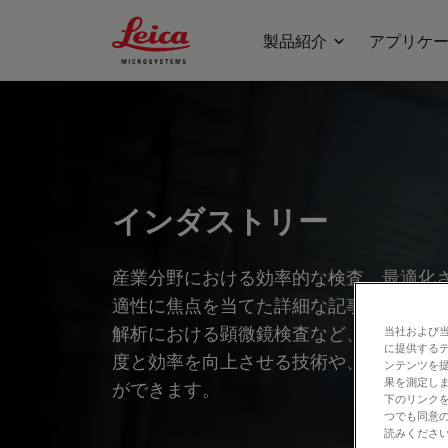
Leica Microsystems Logo
製品紹介
アプリケ
インダストリー
産業分野における効率的な検査、最適化
適性に焦点を当てた詳細な記事やウェビ
解析における顕微鏡検査など、幅広いト
当社および
に提供する
度と効率を向上させる技術や、最先端技
ンテンツを
果を測定しま
ができます。
下のリンクを
つでも同意の
読みくださ