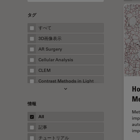
タグ
すべて
3D画像表示
AR Surgery
Cellular Analysis
CLEM
Contrast Methods in Light
Ho
Microscopy
Me
Drosophila Research
情報
EMBLイメージングセンター
Met
All
impo
FLIM（蛍光寿命イメージング顕
aut
微鏡法）
記事
imp
FluoSync
チュートリアル