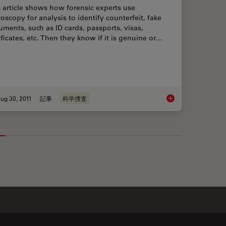
 article shows how forensic experts use
oscopy for analysis to identify counterfeit, fake
ments, such as ID cards, passports, visas,
ificates, etc. Then they know if it is genuine or…
ug 30, 2011
記事
科学捜査
ith Microscopy - Know the Composition with Laser Spectroscopy
Is that Document Ge