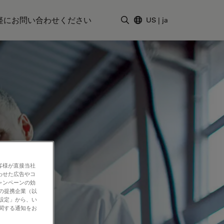
軽にお問い合わせください
US
|
ja
検索用語を入力
客様が直接当社
わせた広告やコ
ャンペーンの効
社の提携企業（以
の設定」から、い
に関する通知をお