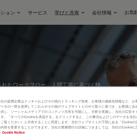
お気
ーション
サービス
学びと共有
会社情報
されたワークフロー、人間工学に基づく快
ナーをぜひご覧ください。品質管理、材料
ピックを取り上げています。製造工程の精
当社の提携企業はクッキーおよびその他のトラッキング技術、お客様の連絡先情報など、お
データの一部を使用してこれらやその他のウェブサイトとのやり取りに基づき、お客様に合
術の活用について、貴重な知見を得ること
提供し、ソーシャルメディアでのコンテンツ共有を可能にし、分析を実施し、当社の広告キ
す。「すべてのCookieを承認する」をクリックすると、この事項およびこのデータを当
ご覧ください）と共有することに同意します。当社ウェブサイトの下部にある「Cookie
内容を変更することができます。当社の業務慣行の詳細につきましては、当社のCookie
い
Cookie Notice