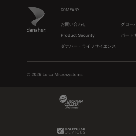
解析
Footer
Danaher Logo
COMPANY
オックスフォード・センター・
オブ・エクセレンス
お問い合わせ
グロー
オルガノイド＋3D細胞培養
Product Security
パート
カメラ
ダナハー・ライフサイエンス
がん研究
クライオSEM
クライオ電子顕微鏡
© 2026 Leica Microsystems
クリーニング
コーティング
Beckman Coulter Link
コヒーレントラマン散乱(CRS)
サンフランシスコ・イノベーシ
ョン・ハブ
サンプル調製
Molecular Devices Link