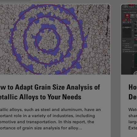
w to Adapt Grain Size Analysis of
Ho
tallic Alloys to Your Needs
De
allic alloys, such as steel and aluminum, have an
Watc
rtant role in a variety of industries, including
sha
omotive and transportation. In this report, the
larg
ortance of grain size analysis for alloy…
Ext