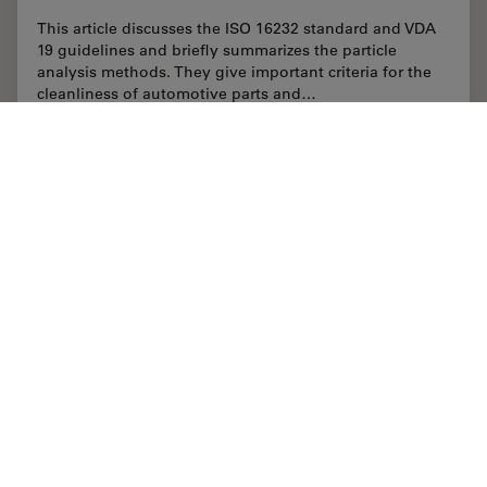
This article discusses the ISO 16232 standard and VDA
19 guidelines and briefly summarizes the particle
analysis methods. They give important criteria for the
cleanliness of automotive parts and…
Jun 02, 2022
記事
清浄度分析
Cleanli