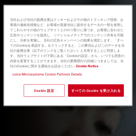
当社および当社の提携企業はクッキーおよびその他のトラッキング技術、お
客様の連絡先情報など、お客様が直接当社に提供するデータの一部を使用し
てこれらやその他のウェブサイトとのやり取りに基づき、お客様に合わせた
広告やコンテンツを提供し、ソーシャルメディアでのコンテンツ共有を可能
にし、分析を実施し、当社の広告キャンペーンの効果を測定します。「すべ
てのCookieを承認する」をクリックすると、この事項およびこのデータを当
社の提携企業（以下のリンクをご覧ください）と共有することに同意しま
す。当社ウェブサイトの下部にある「Cookieの設定」から、いつでも同意の
内容を変更することができます。当社の業務慣行の詳細につきましては、当
社のCookieに関する通知をお読みください
Cookie Notice
Leica Microsystems Cookie Partners Details
Cookie 設定
すべての Cookie を受け入れる