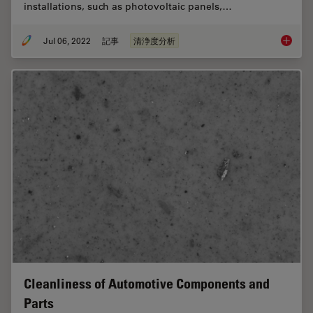
installations, such as photovoltaic panels,…
Jul 06, 2022
記事
清浄度分析
Quality
Cleanliness of Automotive Components and
Parts