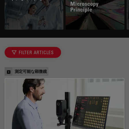
Microscopy
Principle
FILTER ARTICLES
測定可能な顕微鏡