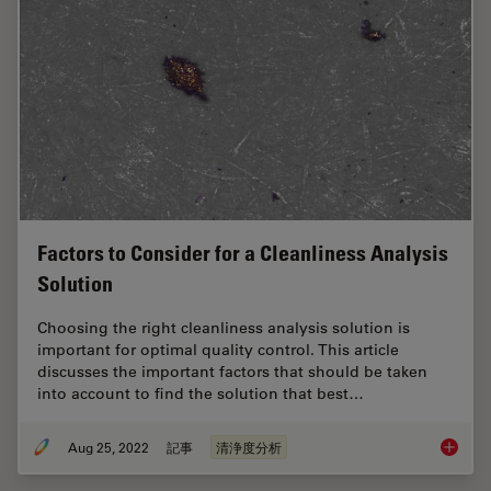
Factors to Consider for a Cleanliness Analysis
Solution
Choosing the right cleanliness analysis solution is
important for optimal quality control. This article
discusses the important factors that should be taken
into account to find the solution that best…
Aug 25, 2022
記事
清浄度分析
Factors 