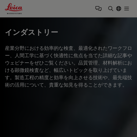
Leica Microsystems Logo
Togg
検索用語を
インダストリー
産業分野における効率的な検査、最適化されたワークフロ
ー、人間工学に基づく快適性に焦点を当てた詳細な記事や
ウェビナーをぜひご覧ください。品質管理、材料解析にお
ける顕微鏡検査など、幅広いトピックを取り上げていま
す。製造工程の精度と効率を向上させる技術や、最先端技
術の活用について、貴重な知見を得ることができます。