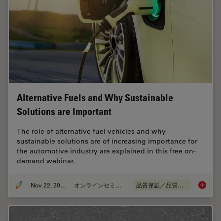
Alternative Fuels and Why Sustainable
Solutions are Important
The role of alternative fuel vehicles and why
sustainable solutions are of increasing importance for
the automotive industry are explained in this free on-
demand webinar.
Nov 22, 2022
オンラインセミナー
品質保証／品質管理
Alterna