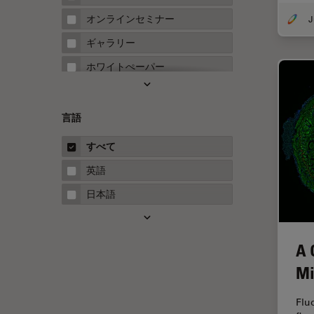
FRAP
オンラインセミナー
FRET
ギャラリー
Fテクニック
ホワイトぺーパー
HyD
ケーススタディ
Inverted Microscopy
概要
言語
Neuro-Oncology
ガイド
すべて
Neurovascular Surgery
英語
Red Reflex
日本語
SEM
Service
A 
STED
Mi
STELLARISの機能
TEM
Flu