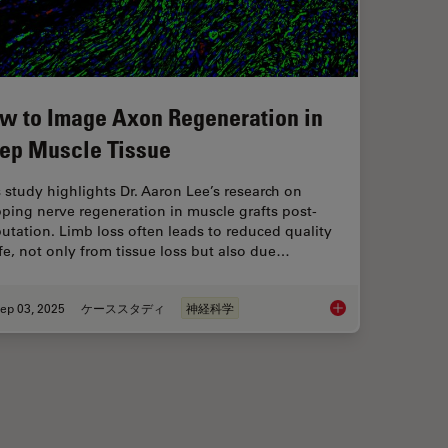
w to Image Axon Regeneration in
ep Muscle Tissue
 study highlights Dr. Aaron Lee’s research on
ping nerve regeneration in muscle grafts post-
tation. Limb loss often leads to reduced quality
ife, not only from tissue loss but also due…
ep 03, 2025
ケーススタディ
神経科学
 Method for Studying Optic Nerve Regeneration
How to Image Axon R