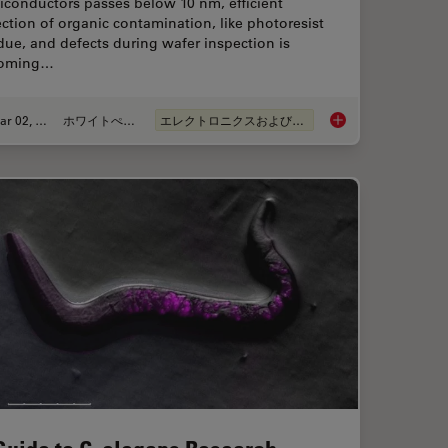
iconductors passes below 10 nm, efficient
ction of organic contamination, like photoresist
due, and defects during wafer inspection is
oming…
Mar 02, 2026
ホワイトぺーパー
エレクトロニクスおよび半導体産業
ence Microscopy
Visualizing Photores