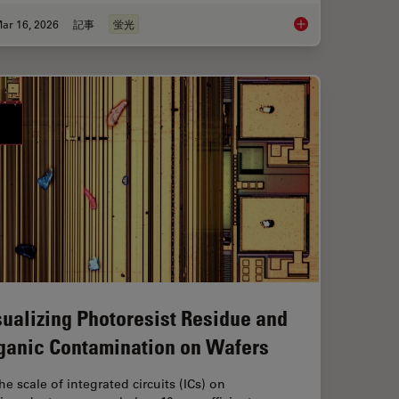
ar 16, 2026
記事
蛍光
anoid Imaging Approach for Early Drug Discovery?
Overview of Fluoresc
sualizing Photoresist Residue and
ganic Contamination on Wafers
he scale of integrated circuits (ICs) on