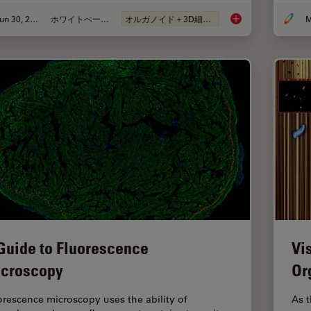
Jun 30, 2026
ホワイトぺーパー
オルガノイド＋3D細胞培養
M
What’s the Best Org
Guide to Fluorescence
Vi
croscopy
Or
orescence microscopy uses the ability of
As t