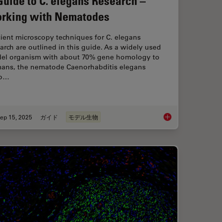
Guide to C. elegans Research –
rking with Nematodes
cient microscopy techniques for C. elegans
arch are outlined in this guide. As a widely used
el organism with about 70% gene homology to
ans, the nematode Caenorhabditis elegans
so…
ep 15, 2025
ガイド
モデル生物
ical Reconstructive Surgery
A Guide to C. elega