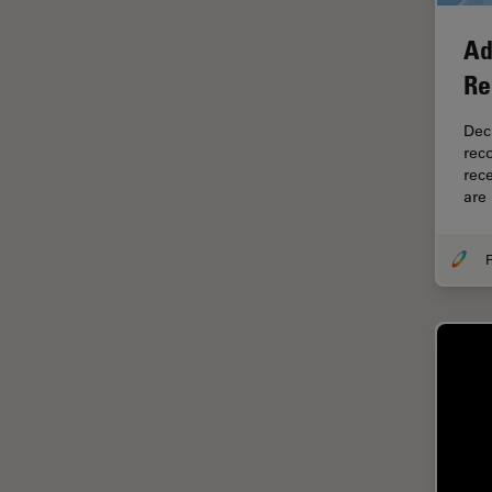
解析
オックスフォード・センター・
Ad
オブ・エクセレンス
Re
オルガノイド＋3D細胞培養
Dec
カメラ
rec
がん研究
rec
are
クライオSEM
クライオ電子顕微鏡
F
クリーニング
コーティング
コヒーレントラマン散乱(CRS)
サンフランシスコ・イノベーシ
ョン・ハブ
サンプル調製