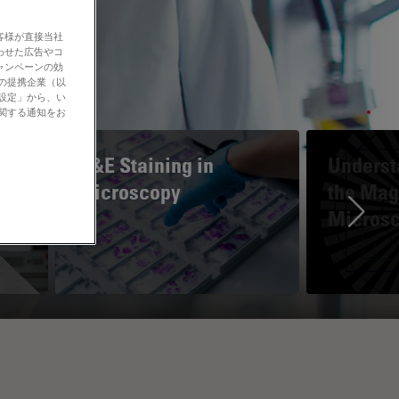
客様が直接当社
わせた広告やコ
ャンペーンの効
社の提携企業（以
の設定」から、い
に関する通知をお
H&E Staining in
Underst
Microscopy
the Magn
Micros
Ne