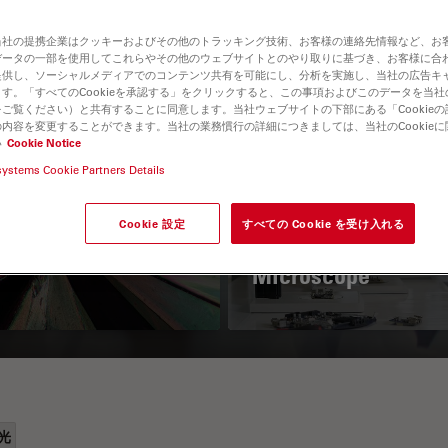
当社の提携企業はクッキーおよびその他のトラッキング技術、お客様の連絡先情報など、お
データの一部を使用してこれらやその他のウェブサイトとのやり取りに基づき、お客様に合
提供し、ソーシャルメディアでのコンテンツ共有を可能にし、分析を実施し、当社の広告キ
す。「すべてのCookieを承認する」をクリックすると、この事項およびこのデータを当
ご覧ください）と共有することに同意します。当社ウェブサイトの下部にある「Cookie
内容を変更することができます。当社の業務慣行の詳細につきましては、当社のCookie
い
Cookie Notice
systems Cookie Partners Details
 Polarization
Key Factors to
croscopy Principle
Consider When
Cookie 設定
すべての Cookie を受け入れる
Selecting a Stereo
Microscope
光