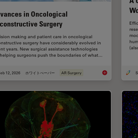
A 
Wo
vances in Oncological
constructive Surgery
Effi
rese
mod
ision making and patient care in oncological
hum
onstructive surgery have considerably evolved in
(al
ent years. New surgical assistance technologies
 helping surgeons push the boundaries of what…
eb 12, 2026
ホワイトぺーパー
AR Surgery
S
Advances in Oncolog