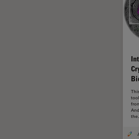
ライブセルイメージング
ラベルフリー
レーザーマイクロダイセクショ
ン（LMD）
レーザー誘起ブレークダウン分
光法(LIBS)
In
ワイドフィールド顕微鏡
Cr
人工知能
Bi
位相差顕微鏡
偏光
Thi
too
光コヒーレンス トモグラフィ
fro
（OCT）
And
th
光学系
光学顕微鏡
J