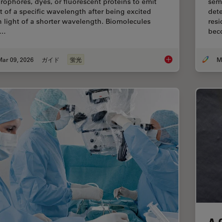
orophores, dyes, or fluorescent proteins to emit
sem
ht of a specific wavelength after being excited
dete
h light of a shorter wavelength. Biomolecules
resi
n…
bec
Mar 09, 2026
ガイド
蛍光
A Guide to Fluoresc