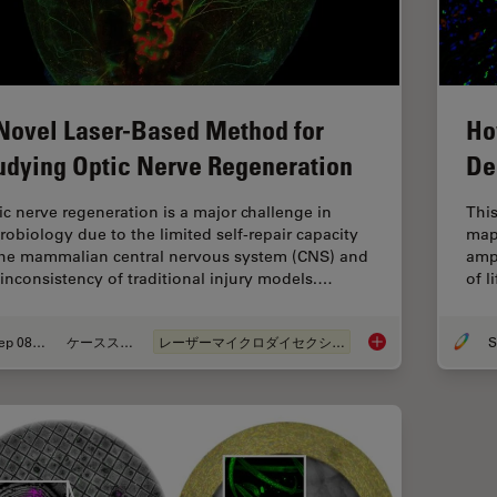
Novel Laser-Based Method for
Ho
udying Optic Nerve Regeneration
De
ic nerve regeneration is a major challenge in
This
robiology due to the limited self-repair capacity
map
the mammalian central nervous system (CNS) and
ampu
 inconsistency of traditional injury models.…
of l
Sep 08, 2025
ケーススタディ
レーザーマイクロダイセクション（LMD）
S
A Novel Laser-Based