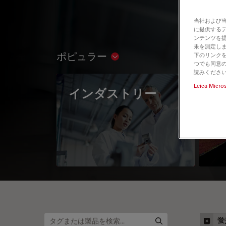
当社および
に提供する
ンテンツを
果を測定しま
ポピュラー
下のリンクを
Show subnavigation
つでも同意の
読みくださ
Leica Micro
インダストリー
The
Mi
蛍