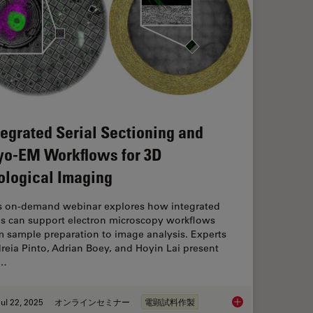
tegrated Serial Sectioning and
yo-EM Workflows for 3D
ological Imaging
s on-demand webinar explores how integrated
ls can support electron microscopy workflows
m sample preparation to image analysis. Experts
reia Pinto, Adrian Boey, and Hoyin Lai present
e…
ul 22, 2025
オンラインセミナー
電顕試料作製
Integrated Serial Se