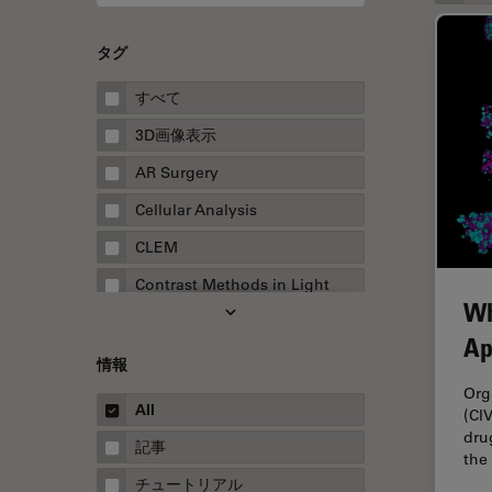
タグ
すべて
3D画像表示
AR Surgery
Cellular Analysis
CLEM
Contrast Methods in Light
Wh
Microscopy
Ap
Drosophila Research
情報
EMBLイメージングセンター
Org
All
(CI
FLIM（蛍光寿命イメージング顕
dru
微鏡法）
記事
the
FluoSync
チュートリアル