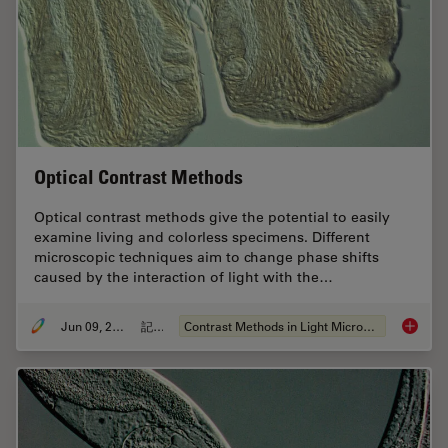
Optical Contrast Methods
Optical contrast methods give the potential to easily
examine living and colorless specimens. Different
microscopic techniques aim to change phase shifts
caused by the interaction of light with the…
Jun 09, 2011
記事
Contrast Methods in Light Microscopy
Optical