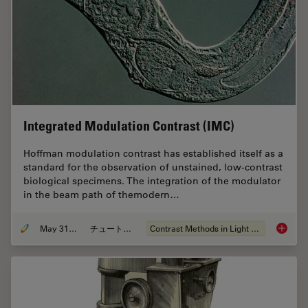
Integrated Modulation Contrast (IMC)
Hoffman modulation contrast has established itself as a
standard for the observation of unstained, low-contrast
biological specimens. The integration of the modulator
in the beam path of themodern…
May 31, 2011
チュートリアル
Contrast Methods in Light Microscopy
Integra