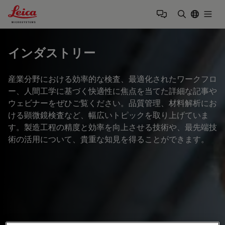
Leica Microsystems Logo
Togg
検索用語を
インダストリー
産業分野における効率的な検査、最適化されたワークフロ
ー、人間工学に基づく快適性に焦点を当てた詳細な記事や
ウェビナーをぜひご覧ください。品質管理、材料解析にお
ける顕微鏡検査など、幅広いトピックを取り上げていま
す。製造工程の精度と効率を向上させる技術や、最先端技
術の活用について、貴重な知見を得ることができます。