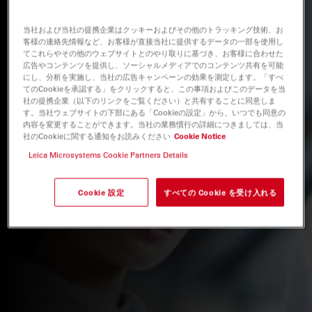
当社および当社の提携企業はクッキーおよびその他のトラッキング技術、お
客様の連絡先情報など、お客様が直接当社に提供するデータの一部を使用し
てこれらやその他のウェブサイトとのやり取りに基づき、お客様に合わせた
広告やコンテンツを提供し、ソーシャルメディアでのコンテンツ共有を可能
にし、分析を実施し、当社の広告キャンペーンの効果を測定します。「すべ
てのCookieを承認する」をクリックすると、この事項およびこのデータを当
社の提携企業（以下のリンクをご覧ください）と共有することに同意しま
す。当社ウェブサイトの下部にある「Cookieの設定」から、いつでも同意の
内容を変更することができます。当社の業務慣行の詳細につきましては、当
社のCookieに関する通知をお読みください
Cookie Notice
Leica Microsystems Cookie Partners Details
Cookie 設定
すべての Cookie を受け入れる