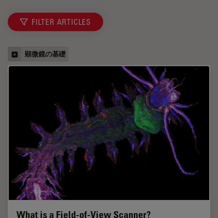
FILTER ARTICLES
顕微鏡の基礎
What is a Field-of-View Scanner?