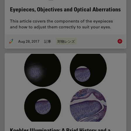
Eyepieces, Objectives and Optical Aberrations
This article covers the components of the eyepieces
and how to adjust them correctly to suit your eyes.
Aug 28, 2017
記事
対物レンズ
Eyepiec
Koehler Illumination: A Brief History and a