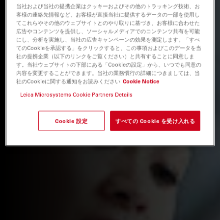
当社および当社の提携企業はクッキーおよびその他のトラッキング技術、お
客様の連絡先情報など、お客様が直接当社に提供するデータの一部を使用し
てこれらやその他のウェブサイトとのやり取りに基づき、お客様に合わせた
広告やコンテンツを提供し、ソーシャルメディアでのコンテンツ共有を可能
にし、分析を実施し、当社の広告キャンペーンの効果を測定します。「すべ
てのCookieを承認する」をクリックすると、この事項およびこのデータを当
社の提携企業（以下のリンクをご覧ください）と共有することに同意しま
す。当社ウェブサイトの下部にある「Cookieの設定」から、いつでも同意の
内容を変更することができます。当社の業務慣行の詳細につきましては、当
社のCookieに関する通知をお読みください
Cookie Notice
Leica Microsystems Cookie Partners Details
Cookie 設定
すべての Cookie を受け入れる