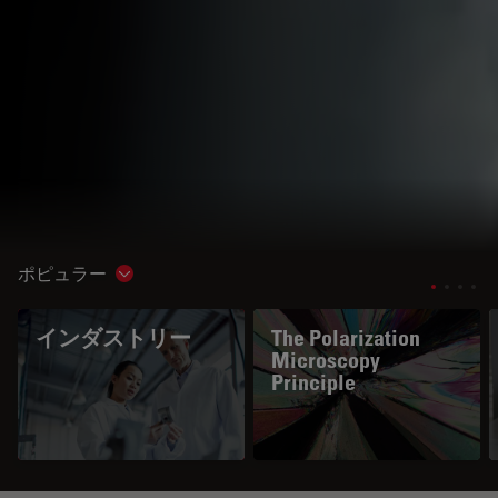
ポピュラー
Show subnavigation
インダストリー
The Polarization
Microscopy
Principle