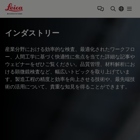
Leica Microsystems Logo
Togg
検索用語を
インダストリー
産業分野における効率的な検査、最適化されたワークフロ
ー、人間工学に基づく快適性に焦点を当てた詳細な記事や
ウェビナーをぜひご覧ください。品質管理、材料解析にお
ける顕微鏡検査など、幅広いトピックを取り上げていま
す。製造工程の精度と効率を向上させる技術や、最先端技
術の活用について、貴重な知見を得ることができます。