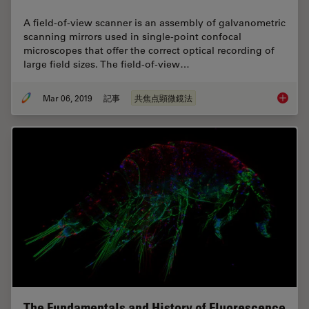
A field-of-view scanner is an assembly of galvanometric
scanning mirrors used in single-point confocal
microscopes that offer the correct optical recording of
large field sizes. The field-of-view…
Mar 06, 2019
記事
共焦点顕微鏡法
What is
The Fundamentals and History of Fluorescence