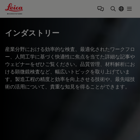
Leica Microsystems Logo
Togg
検索用語を
インダストリー
産業分野における効率的な検査、最適化されたワークフロ
ー、人間工学に基づく快適性に焦点を当てた詳細な記事や
ウェビナーをぜひご覧ください。品質管理、材料解析にお
ける顕微鏡検査など、幅広いトピックを取り上げていま
す。製造工程の精度と効率を向上させる技術や、最先端技
術の活用について、貴重な知見を得ることができます。