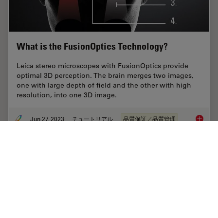
What is the FusionOptics Technology?
Leica stereo microscopes with FusionOptics provide
optimal 3D perception. The brain merges two images,
one with large depth of field and the other with high
resolution, into one 3D image.
Jun 27, 2023
チュートリアル
品質保証／品質管理
What is