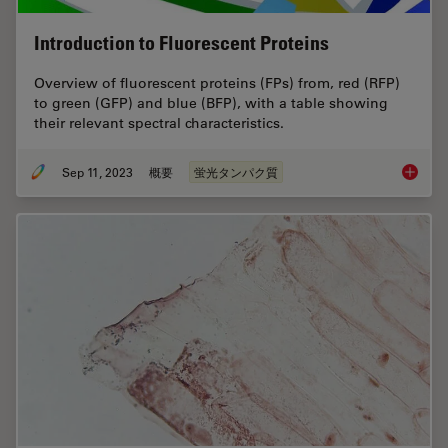
Introduction to Fluorescent Proteins
Overview of fluorescent proteins (FPs) from, red (RFP)
to green (GFP) and blue (BFP), with a table showing
their relevant spectral characteristics.
Sep 11, 2023
概要
蛍光タンパク質
Introduc