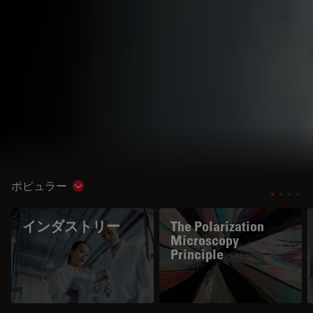
ポピュラー
Show subnavigation
インダストリー
The Polarization
Microscopy
Principle