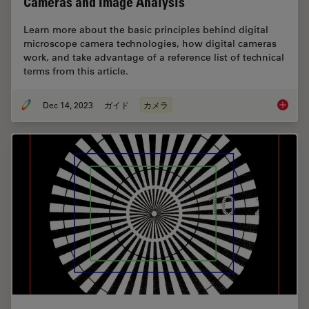
Cameras and Image Analysis
Learn more about the basic principles behind digital
microscope camera technologies, how digital cameras
work, and take advantage of a reference list of technical
terms from this article.
Dec 14, 2023
ガイド
カメラ
Technic