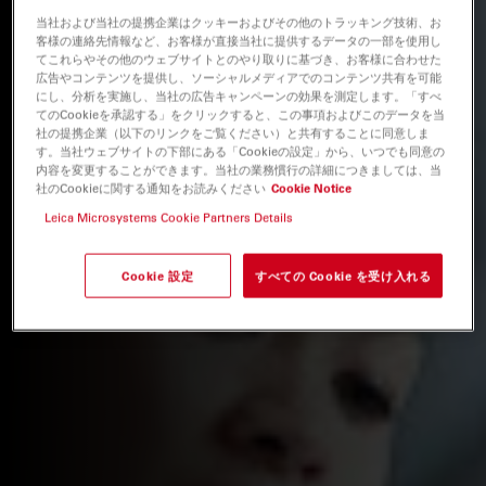
当社および当社の提携企業はクッキーおよびその他のトラッキング技術、お
客様の連絡先情報など、お客様が直接当社に提供するデータの一部を使用し
てこれらやその他のウェブサイトとのやり取りに基づき、お客様に合わせた
広告やコンテンツを提供し、ソーシャルメディアでのコンテンツ共有を可能
にし、分析を実施し、当社の広告キャンペーンの効果を測定します。「すべ
てのCookieを承認する」をクリックすると、この事項およびこのデータを当
社の提携企業（以下のリンクをご覧ください）と共有することに同意しま
す。当社ウェブサイトの下部にある「Cookieの設定」から、いつでも同意の
内容を変更することができます。当社の業務慣行の詳細につきましては、当
社のCookieに関する通知をお読みください
Cookie Notice
Leica Microsystems Cookie Partners Details
Cookie 設定
すべての Cookie を受け入れる