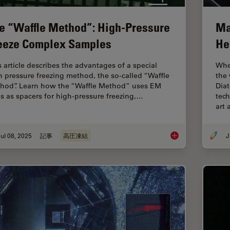
e “Waffle Method”: High-Pressure
Ma
eeze Complex Samples
He
s article describes the advantages of a special
Whe
h pressure freezing method, the so-called “Waffle
the
hod”. Learn how the “Waffle Method” uses EM
Diat
ds as spacers for high-pressure freezing,…
tec
art
ul 08, 2025
記事
高圧凍結
J
The “Waffle Method