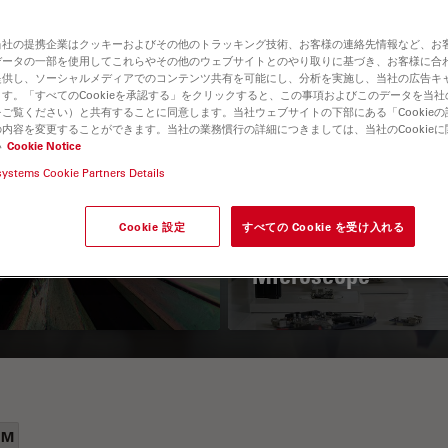
当社の提携企業はクッキーおよびその他のトラッキング技術、お客様の連絡先情報など、お
データの一部を使用してこれらやその他のウェブサイトとのやり取りに基づき、お客様に合
提供し、ソーシャルメディアでのコンテンツ共有を可能にし、分析を実施し、当社の広告キ
す。「すべてのCookieを承認する」をクリックすると、この事項およびこのデータを当
ご覧ください）と共有することに同意します。当社ウェブサイトの下部にある「Cookie
内容を変更することができます。当社の業務慣行の詳細につきましては、当社のCookie
い
Cookie Notice
systems Cookie Partners Details
 Polarization
Key Factors to
croscopy Principle
Consider When
Cookie 設定
すべての Cookie を受け入れる
Selecting a Stereo
Microscope
EM