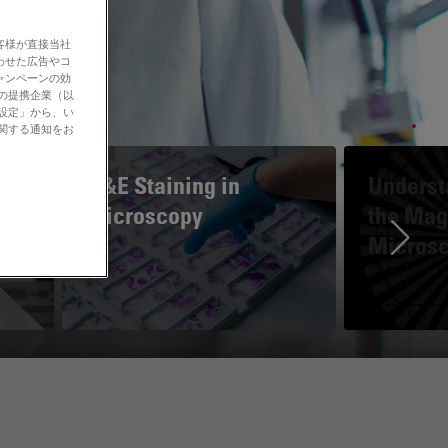
客様が直接当社
わせた広告やコ
ャンペーンの効
社の提携企業（以
の設定」から、い
に関する通知をお
H&E Staining in
Underst
Microscopy
the Magn
Micros
Ne