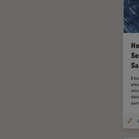
ゼブラフィッシュの研究
デジタルマイクロスコープ
バイオファーマ
バッテリー製造
プリント基板（PCB）
Ho
ボストン・イノベーション・ハ
Se
ブ
Sa
マイクロエレクトロニクス
Ele
マイクロサージェリー
ele
mic
マイクロハブ・イメージング
det
メディカル
sam
モデル生物
J
ライトシート顕微鏡
ライフサイエンス