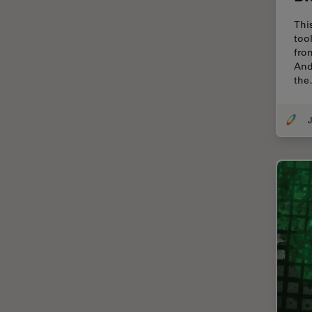
Thunderイメージング
Thi
TIRF
too
fro
Upright Microscopy
And
th
アプリケーションノート
イオンビームミリング
J
インダストリー
インペリアル・カレッジ・ロン
ドンイメージングハブ
ウイルス学
ウルトラミクロトーム
エルゴノミクス
エレクトロニクスおよび半導体
産業
エレクトロニクスのための断面