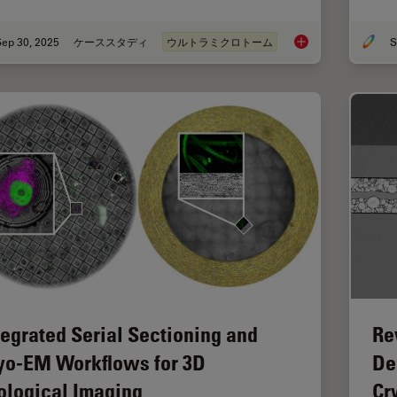
Sep 30, 2025
ケーススタディ
ウルトラミクロトーム
S
Ultramicrotome Sect
tegrated Serial Sectioning and
Re
yo-EM Workflows for 3D
De
ological Imaging
Cr