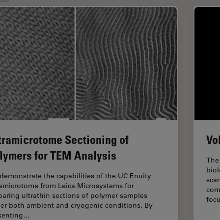
tramicrotome Sectioning of
Vo
lymers for TEM Analysis
The 
biol
demonstrate the capabilities of the UC Enuity
sca
ramicrotome from Leica Microsystems for
com
paring ultrathin sections of polymer samples
foc
er both ambient and cryogenic conditions. By
senting…