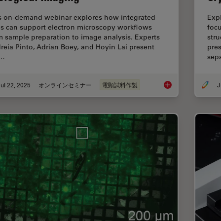
s on-demand webinar explores how integrated
Exp
ls can support electron microscopy workflows
focu
m sample preparation to image analysis. Experts
stru
reia Pinto, Adrian Boey, and Hoyin Lai present
pre
e…
sep
ul 22, 2025
オンラインセミナー
電顕試料作製
J
Integrated Serial Se