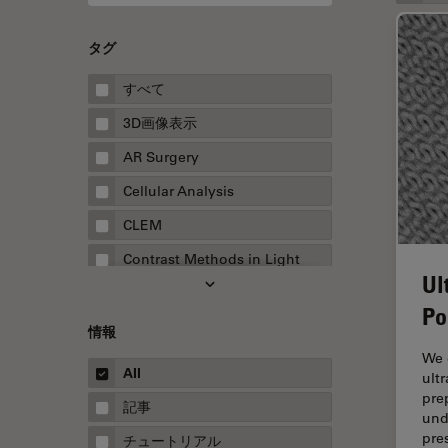
タグ
すべて
3D画像表示
AR Surgery
Cellular Analysis
CLEM
Contrast Methods in Light
Ul
Microscopy
Po
Drosophila Research
情報
EMBLイメージングセンター
We 
All
ult
FLIM（蛍光寿命イメージング顕
pre
微鏡法）
記事
und
FluoSync
pre
チュートリアル