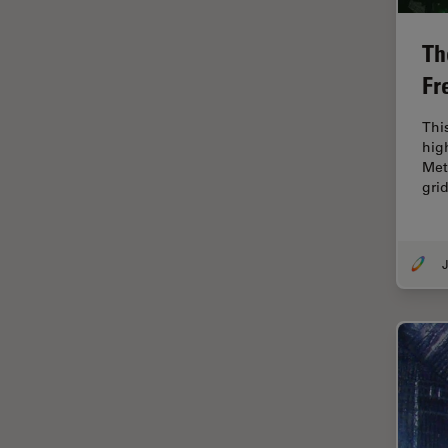
解析
オックスフォード・センター・
Th
オブ・エクセレンス
Fr
オルガノイド＋3D細胞培養
カメラ
Thi
hig
がん研究
Met
gri
クライオSEM
クライオ電子顕微鏡
クリーニング
J
コーティング
コヒーレントラマン散乱(CRS)
サンフランシスコ・イノベーシ
ョン・ハブ
サンプル調製