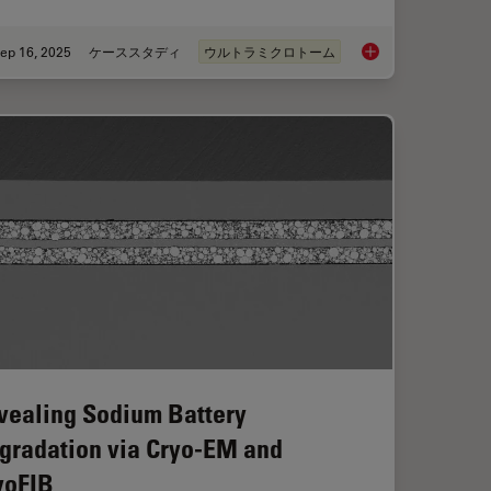
ep 16, 2025
ケーススタディ
ウルトラミクロトーム
ioning of Polymers for TEM Analysis
Volume EM and AI Im
vealing Sodium Battery
gradation via Cryo-EM and
yoFIB