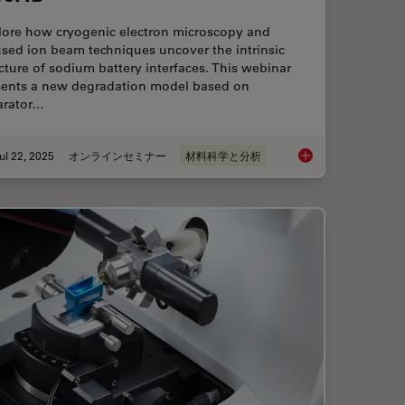
lore how cryogenic electron microscopy and
sed ion beam techniques uncover the intrinsic
cture of sodium battery interfaces. This webinar
sents a new degradation model based on
arator…
ul 22, 2025
オンラインセミナー
材料科学と分析
ctioning and Cryo-EM Workflows for 3D Biological Imaging
Revealing Sodium Ba