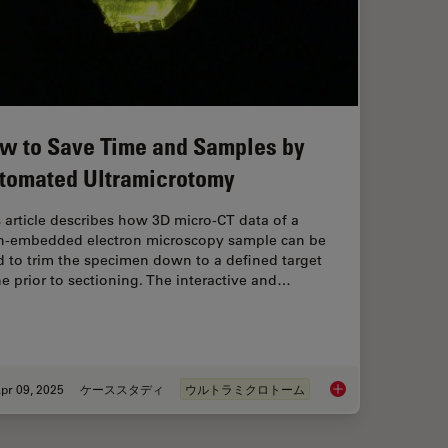
w to Save Time and Samples by
tomated Ultramicrotomy
 article describes how 3D micro-CT data of a
in-embedded electron microscopy sample can be
 to trim the specimen down to a defined target
e prior to sectioning. The interactive and…
pr 09, 2025
ケーススタディ
ウルトラミクロトーム
uides Sectioning of Resin-embedded EM Samples
How to Save Time a