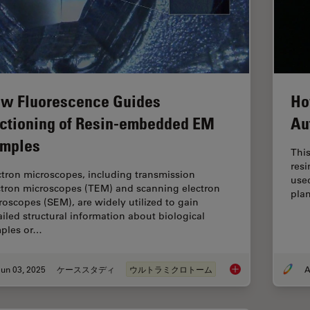
w Fluorescence Guides
Ho
ctioning of Resin-embedded EM
Au
mples
This
res
ctron microscopes, including transmission
used
ctron microscopes (TEM) and scanning electron
plan
roscopes (SEM), are widely utilized to gain
ailed structural information about biological
ples or…
un 03, 2025
ケーススタディ
ウルトラミクロトーム
A
How Fluorescence G