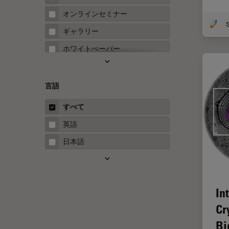
FRAP
オンラインセミナー
FRET
ギャラリー
Fテクニック
ホワイトぺーパー
HyD
ケーススタディ
Inverted Microscopy
概要
言語
Neuro-Oncology
ガイド
すべて
Neurovascular Surgery
英語
Red Reflex
日本語
SEM
Service
STED
In
STELLARISの機能
Cr
TEM
Bi