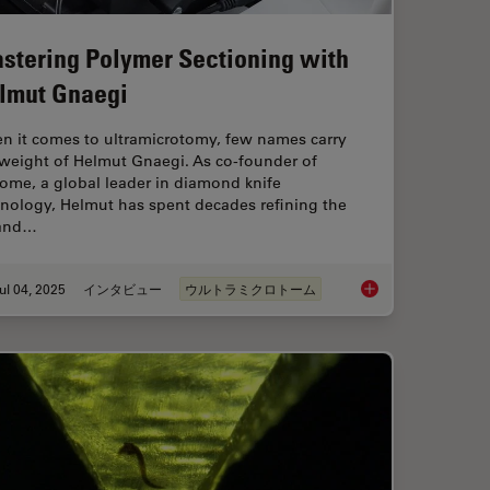
stering Polymer Sectioning with
lmut Gnaegi
n it comes to ultramicrotomy, few names carry
 weight of Helmut Gnaegi. As co-founder of
ome, a global leader in diamond knife
hnology, Helmut has spent decades refining the
 and…
ul 04, 2025
インタビュー
ウルトラミクロトーム
”: High-Pressure Freeze Complex Samples
Mastering Polymer S