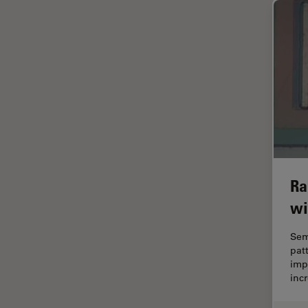
ライブセルイメージング
ラベルフリー
レーザーマイクロダイセクショ
ン（LMD）
レーザー誘起ブレークダウン分
光法(LIBS)
ワイドフィールド顕微鏡
人工知能
位相差顕微鏡
Ra
偏光
wi
光コヒーレンス トモグラフィ
Sem
（OCT）
pat
光学系
imp
inc
光学顕微鏡