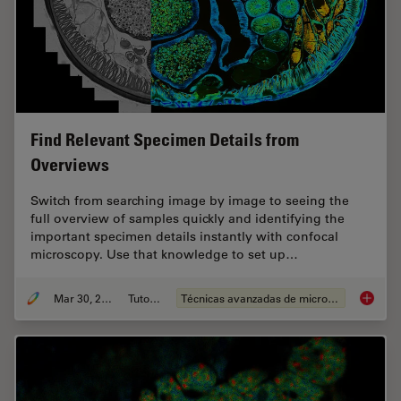
Find Relevant Specimen Details from
Overviews
Switch from searching image by image to seeing the
full overview of samples quickly and identifying the
important specimen details instantly with confocal
microscopy. Use that knowledge to set up…
Mar 30, 2022
Tutorial
Técnicas avanzadas de microscopía
Find Re