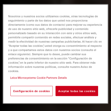
Nosotros y nuestros socios utilizamos cookies, otras tecnologías de
seguimiento y parte de los datos que usted nos proporciona
directamente (como sus datos de contacto) para mejorar su experiencia
de uso de nuestro sitio web, ofrecerle publicidad y contenido
personalizado basado en su interacción con este y otros sitios web,
permitirle compartir contenido en redes sociales, efectuar análisis y
medir la efectividad de nuestras campañas publicitarias. Al hacer clic en
“Aceptar todas las cookies”, usted otorga su consentimiento al respecto
y a que compartamos estos datos con nuestros socios (consulte el
enlace siguiente). Siempre que lo desee, puede cambiar sus
preferencias de consentimiento en la sección “Configuración de
cookies”, en la parte inferior de nuestro sitio web. Para obtener más
información sobre nuestras políticas, consulte nuestro Aviso de
cookies.
Leica Microsystems Cookie Partners Details
Configuración de cookies
Aceptar todas las cookies