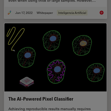
even when using thick or large samples. However,…
Jan 17, 2022
Whitepaper
Inteligencia Artificial
How to 
The AI-Powered Pixel Classifier
Achieving reproducible results manually requires