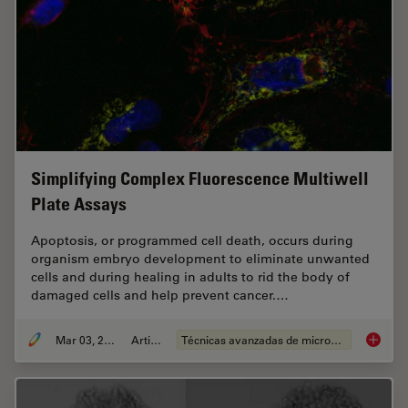
Simplifying Complex Fluorescence Multiwell
Plate Assays
Apoptosis, or programmed cell death, occurs during
organism embryo development to eliminate unwanted
cells and during healing in adults to rid the body of
damaged cells and help prevent cancer.…
Mar 03, 2022
Article
Técnicas avanzadas de microscopía
Simplif