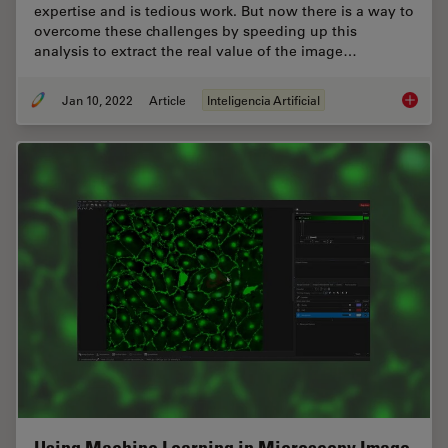
expertise and is tedious work. But now there is a way to
overcome these challenges by speeding up this
analysis to extract the real value of the image…
Jan 10, 2022
Article
Inteligencia Artificial
The AI-P
Using Machine Learning in Microscopy Image