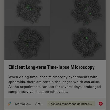
Efficient Long-term Time-lapse Microscopy
When doing time-lapse microscopy experiments with
spheroids, there are certain challenges which can arise.
As the experiments can last for several days, prolonged
sample survival must be achieved…
Mar 03, 2022
Article
Técnicas avanzadas de microscopía
Efficie