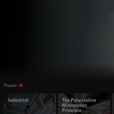
Popular
Show subnavigation
Industrial
The Polarization
Microscopy
Principle