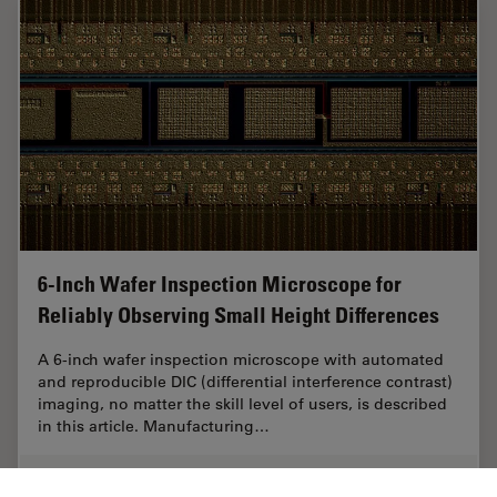
6-Inch Wafer Inspection Microscope for
Reliably Observing Small Height Differences
A 6-inch wafer inspection microscope with automated
and reproducible DIC (differential interference contrast)
imaging, no matter the skill level of users, is described
in this article. Manufacturing…
Feb 26, 2026
Article
Industrie électronique et des semi-conducteurs
6-Inch 