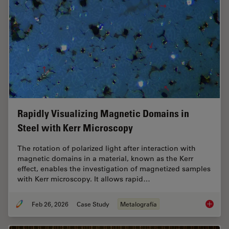
Rapidly Visualizing Magnetic Domains in
Steel with Kerr Microscopy
The rotation of polarized light after interaction with
magnetic domains in a material, known as the Kerr
effect, enables the investigation of magnetized samples
with Kerr microscopy. It allows rapid…
Feb 26, 2026
Case Study
Metalografía
Rapidly