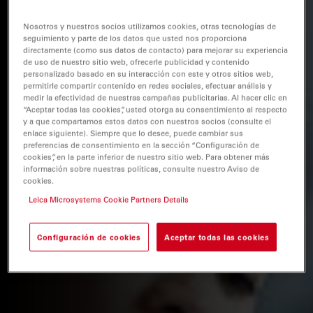
Nosotros y nuestros socios utilizamos cookies, otras tecnologías de
seguimiento y parte de los datos que usted nos proporciona
directamente (como sus datos de contacto) para mejorar su experiencia
de uso de nuestro sitio web, ofrecerle publicidad y contenido
personalizado basado en su interacción con este y otros sitios web,
permitirle compartir contenido en redes sociales, efectuar análisis y
medir la efectividad de nuestras campañas publicitarias. Al hacer clic en
“Aceptar todas las cookies”, usted otorga su consentimiento al respecto
y a que compartamos estos datos con nuestros socios (consulte el
enlace siguiente). Siempre que lo desee, puede cambiar sus
preferencias de consentimiento en la sección “Configuración de
cookies”, en la parte inferior de nuestro sitio web. Para obtener más
información sobre nuestras políticas, consulte nuestro Aviso de
cookies.
Leica Microsystems Cookie Partners Details
Configuración de cookies
Aceptar todas las cookies