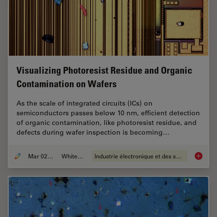
Visualizing Photoresist Residue and Organic
Contamination on Wafers
As the scale of integrated circuits (ICs) on
semiconductors passes below 10 nm, efficient detection
of organic contamination, like photoresist residue, and
defects during wafer inspection is becoming…
Mar 02, 2026
Whitepaper
Industrie électronique et des semi-conducteurs
Visuali