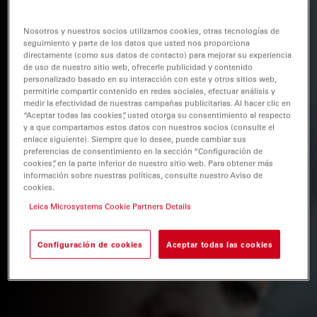
Nosotros y nuestros socios utilizamos cookies, otras tecnologías de
seguimiento y parte de los datos que usted nos proporciona
directamente (como sus datos de contacto) para mejorar su experiencia
de uso de nuestro sitio web, ofrecerle publicidad y contenido
personalizado basado en su interacción con este y otros sitios web,
permitirle compartir contenido en redes sociales, efectuar análisis y
medir la efectividad de nuestras campañas publicitarias. Al hacer clic en
“Aceptar todas las cookies”, usted otorga su consentimiento al respecto
y a que compartamos estos datos con nuestros socios (consulte el
enlace siguiente). Siempre que lo desee, puede cambiar sus
preferencias de consentimiento en la sección “Configuración de
cookies”, en la parte inferior de nuestro sitio web. Para obtener más
información sobre nuestras políticas, consulte nuestro Aviso de
cookies.
Leica Microsystems Cookie Partners Details
Configuración de cookies
Aceptar todas las cookies