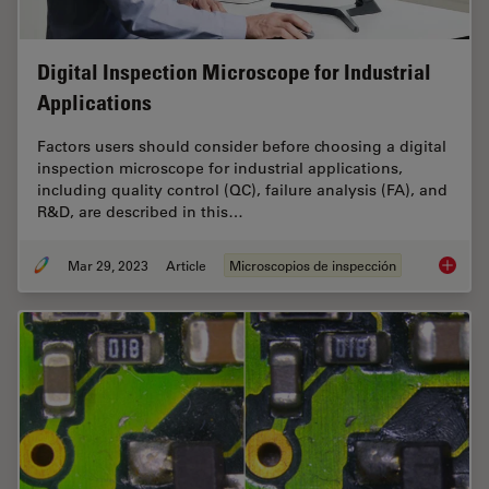
Digital Inspection Microscope for Industrial
Applications
Factors users should consider before choosing a digital
inspection microscope for industrial applications,
including quality control (QC), failure analysis (FA), and
R&D, are described in this…
Mar 29, 2023
Article
Microscopios de inspección
Digital 