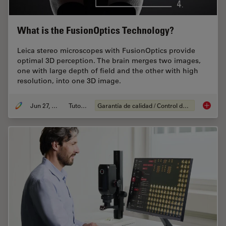
What is the FusionOptics Technology?
Leica stereo microscopes with FusionOptics provide
optimal 3D perception. The brain merges two images,
one with large depth of field and the other with high
resolution, into one 3D image.
Jun 27, 2023
Tutorial
Garantía de calidad / Control de calidad
What is