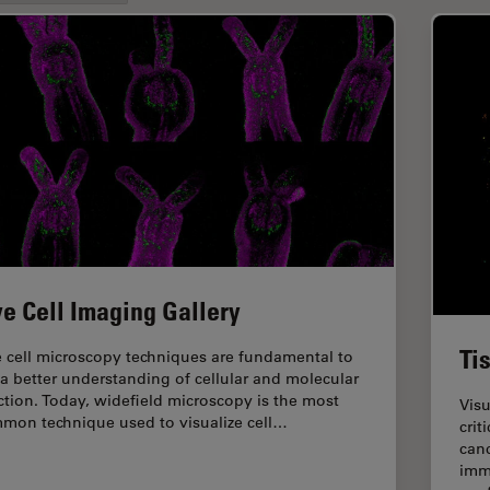
ve Cell Imaging Gallery
Ti
e cell microscopy techniques are fundamental to
 a better understanding of cellular and molecular
ction. Today, widefield microscopy is the most
Visu
mon technique used to visualize cell…
crit
can
imm