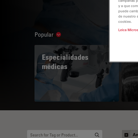
campañas pub
y a que com
puede cambia
de nuestro 
cookies.
Leica Micro
Popular
Show subnavigation
Especialidades
A 
médicas
An