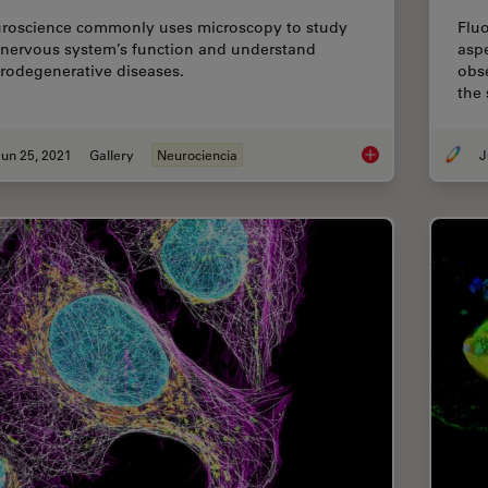
roscience commonly uses microscopy to study
Fluo
 nervous system’s function and understand
aspe
rodegenerative diseases.
obse
the
un 25, 2021
Gallery
Neurociencia
J
Neuroscience Image