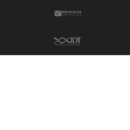
HyD
Molecular Devices Link
Imágenes cuantitativas
Imágenes de células vivas
Imagenología in vivo de
IDT Link
organismos completos
Imagenología y análisis de
tejidos avanzados
Imperial Imaging Hub
Industria Metalúrgica
Industrie électronique et des
semi-conducteurs
Inmunofluorescencia
Inteligencia Artificial
Inverted Microscopy