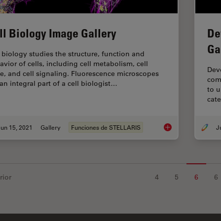
ll Biology Image Gallery
De
Ga
l biology studies the structure, function and
avior of cells, including cell metabolism, cell
Dev
le, and cell signaling. Fluorescence microscopes
com
an integral part of a cell biologist…
to u
cat
un 15, 2021
Gallery
Funciones de STELLARIS
Cell Biology Image G
rior
4
5
6
6