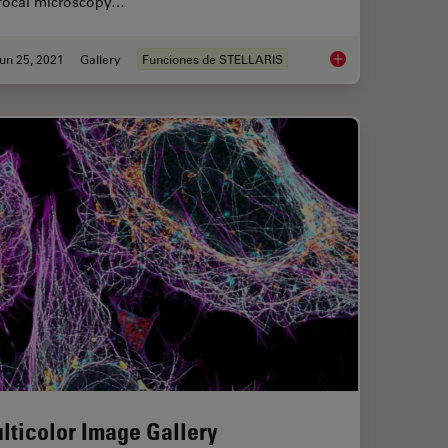
focal microscopy…
un 25, 2021
Gallery
Funciones de STELLARIS
llery
Tissue Image Galler
lticolor Image Gallery