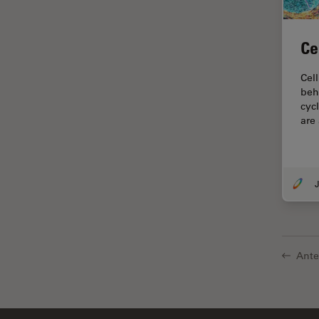
Disección
Dispersión Raman Coherente
Ce
(CRS)
Cel
Drosophila Research
beh
Educación
cyc
are 
Enfermedades
neurodegenerativas
Ergonomía
J
Especialidades médicas
Espectroscopia de
descomposición inducida por
láser (LIBS)
Ante
F-Techniques
Fabricación de baterías
FLIM (microscopía de