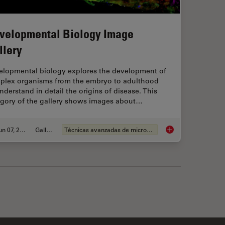
velopmental Biology Image
llery
elopmental biology explores the development of
plex organisms from the embryo to adulthood
nderstand in detail the origins of disease. This
egory of the gallery shows images about…
Jun 07, 2021
Gallery
Técnicas avanzadas de microscopía
allery
Developmental Biolo