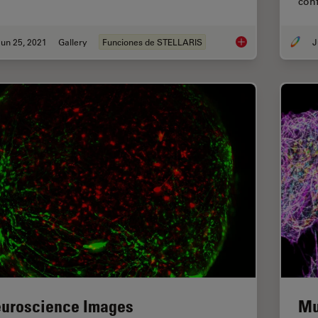
con
un 25, 2021
Gallery
Funciones de STELLARIS
J
Live Cell Imaging Ga
uroscience Images
Mu