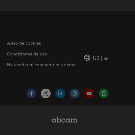
Aviso de cookies
Condiciones de uso
US
|
es
No vender ni compartir mis datos
Facebook
X
LinkedIn
Instagram
YouTube
Glassdoor
Abcam Limited Link