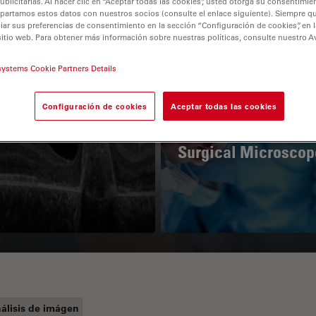
licitarias. Al hacer clic en “Aceptar todas las cookies”, usted otorga su consentimie
partamos estos datos con nuestros socios (consulte el enlace siguiente). Siempre qu
r sus preferencias de consentimiento en la sección “Configuración de cookies”, en la
sitio web. Para obtener más información sobre nuestras políticas, consulte nuestro A
systems Cookie Partners Details
Configuración de cookies
Aceptar todas las cookies
Guide to OCT
How to Drape a
Surgical Microscop
álisis de imágen