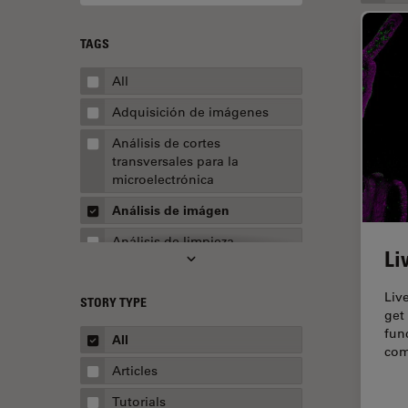
TAGS
All
Adquisición de imágenes
Análisis de cortes
transversales para la
microelectrónica
Análisis de imágen
Análisis de limpieza
Li
Análisis multiplex espacial
Liv
STORY TYPE
Apertura numérica
get
fun
AR Surgery
All
com
Automoción y transporte
Articles
Biofarmacia
Tutorials