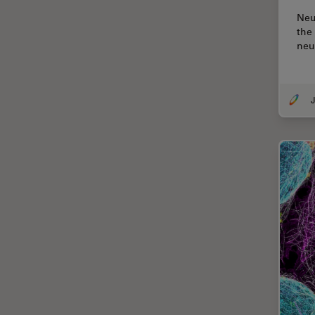
Neu
Cirugía de columna
the
Cirugía de córnea
neu
Cirugía de glaucoma
Cirugías de retina
J
CLEM
Conceptos básicos de
microscopía
Congelación a alta presión
Conservación de arte
Contrast Methods in Light
Microscopy
Crio SEM
Cultivo celular
De microscopía