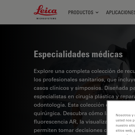
Leica Microsystems Logo
PRODUCTOS
APLICACIONE
Especialidades médicas
Explore una completa colección de recur
los profesionales sanitarios, que inclu
casos clínicos y simposios. Diseñada p
especialistas en cirugía plástica y repa
odontología. Esta colección destaca lo
quirúrgica. Descubra cómo las tecnolog
Nosotros y 
fluorescencia AR, la visualización 3D y
usted nos p
nuestro siti
permiten tomar decisiones con confianz
sitios web, 