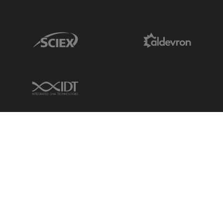
Sciex Link
Aldevron Link
IDT Link