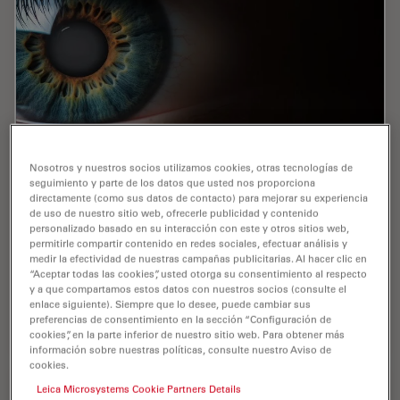
Expert Techniques for Superior Visualization
Nosotros y nuestros socios utilizamos cookies, otras tecnologías de
seguimiento y parte de los datos que usted nos proporciona
in Cataract Surgery
directamente (como sus datos de contacto) para mejorar su experiencia
de uso de nuestro sitio web, ofrecerle publicidad y contenido
Join renowned ophthalmic surgeons, Dr. Hussein
personalizado basado en su interacción con este y otros sitios web,
Almuhtaseb and Mr. Simon Madge, as they share their
permitirle compartir contenido en redes sociales, efectuar análisis y
medir la efectividad de nuestras campañas publicitarias. Al hacer clic en
clinical expertise and real-world surgical strategies
“Aceptar todas las cookies”, usted otorga su consentimiento al respecto
during the 2025 Online Cataract Surgery…
y a que compartamos estos datos con nuestros socios (consulte el
enlace siguiente). Siempre que lo desee, puede cambiar sus
preferencias de consentimiento en la sección “Configuración de
Mar 18, 2026
Webinar
Cirugía de cataratas
Expert T
cookies”, en la parte inferior de nuestro sitio web. Para obtener más
información sobre nuestras políticas, consulte nuestro Aviso de
cookies.
Leica Microsystems Cookie Partners Details