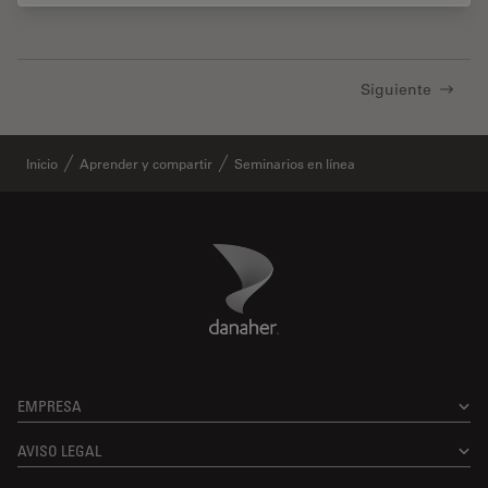
Siguiente
Inicio
Aprender y compartir
Seminarios en línea
Danaher Logo
Footer
EMPRESA
AVISO LEGAL