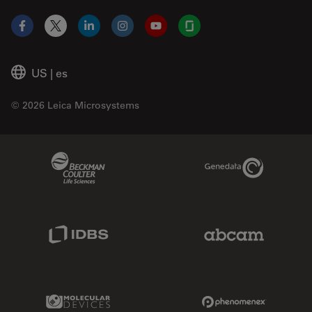
Facebook
X
LinkedIn
Instagram
YouTube
Glassdoor
US
|
es
© 2026 Leica Microsystems
Beckman Coulter Link
Genedata Link
IDBS Link
Abcam Limited
Molecular Devices Link
Phenomenex L