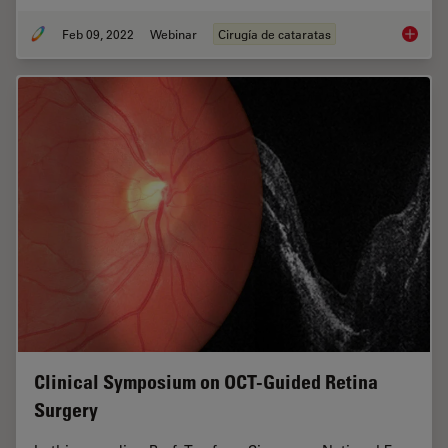
Feb 09, 2022
Webinar
Cirugía de cataratas
Dr. Taw
Clinical Symposium on OCT-Guided Retina
Surgery