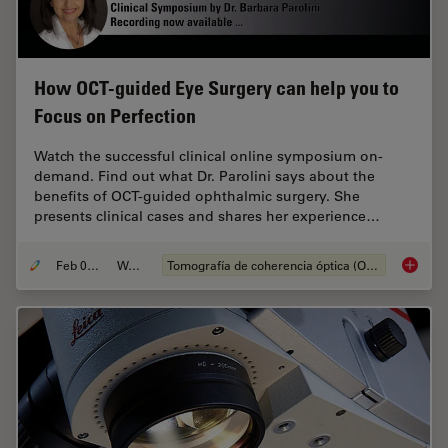
How OCT-guided Eye Surgery can help you to
Focus on Perfection
Watch the successful clinical online symposium on-
demand. Find out what Dr. Parolini says about the
benefits of OCT-guided ophthalmic surgery. She
presents clinical cases and shares her experience…
Feb 08, 2021
Webinar
Tomografía de coherencia óptica (OCT, por sus siglas en inglés)
How OCT