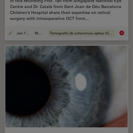
In this recording Prof. Tan from Singapore National Eye
Centre and Dr. Català from Sant Joan de Déu Barcelona
Children’s Hospital share their expertise on retinal
surgery with intraoperative OCT from…
Jan 12, 2022
Webinar
Tomografía de coherencia óptica (OCT, por sus siglas en inglés)
Clinica