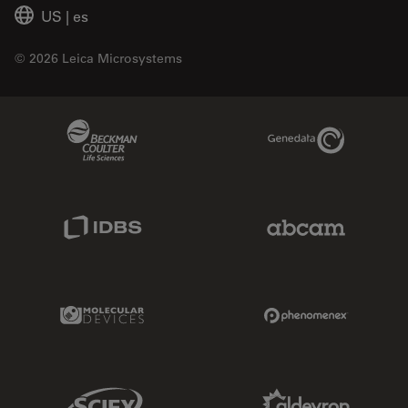
US
|
es
© 2026 Leica Microsystems
Beckman Coulter Link
Genedata Link
IDBS Link
Abcam Limited
Molecular Devices Link
Phenomenex L
Sciex Link
Aldevron Link