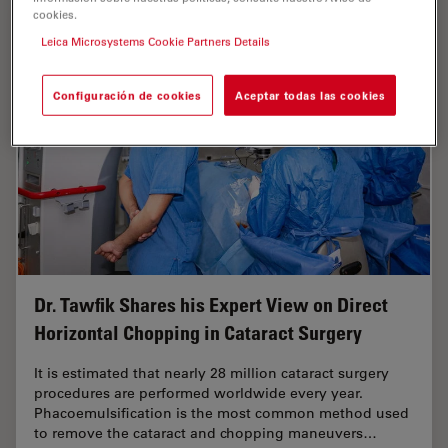
cookies.
Leica Microsystems Cookie Partners Details
Configuración de cookies
Aceptar todas las cookies
Dr. Tawfik Shares his Expert View on Direct
Horizontal Chopping in Cataract Surgery
It is estimated that nearly 28 million cataract surgery
procedures are performed worldwide every year.
Phacoemulsification is the most common method used
to remove the cataract and chopping maneuvers…