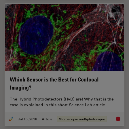
Which Sensor is the Best for Confocal
Imaging?
The Hybrid Photodetectors (HyD) are! Why that is the
case is explained in this short Science Lab article.
Jul 16, 2018
Article
Microscopie multiphotonique
Which S