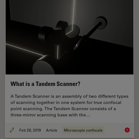
What is a Tandem Scanner?
A Tandem Scanner is an assembly of two different types
of scanning together in one system for true confocal
point scanning. The Tandem Scanner consists of a
three-mirror scanning base with the…
Feb 28, 2019
Article
Microscopie confocale
What is