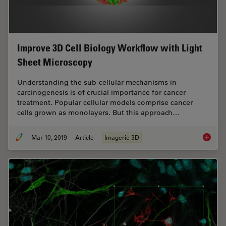
Improve 3D Cell Biology Workflow with Light
Sheet Microscopy
Understanding the sub-cellular mechanisms in
carcinogenesis is of crucial importance for cancer
treatment. Popular cellular models comprise cancer
cells grown as monolayers. But this approach…
Mar 10, 2019
Article
Imagerie 3D
Improve