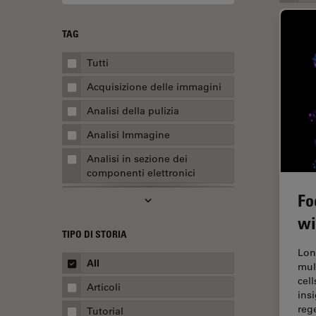
TAG
Tutti
Acquisizione delle immagini
Analisi della pulizia
Analisi Immagine
Analisi in sezione dei
componenti elettronici
Fo
Analisi multiplex spaziale
wi
Anatomia patologica
TIPO DI STORIA
Apertura Numerica
Lon
All
mul
AR Surgery
cel
Articoli
Assemblaggio
ins
reg
Tutorial