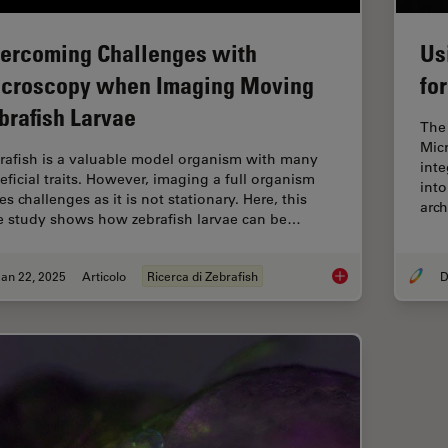
ercoming Challenges with
Us
croscopy when Imaging Moving
fo
brafish Larvae
The
Mic
rafish is a valuable model organism with many
int
eficial traits. However, imaging a full organism
into
s challenges as it is not stationary. Here, this
arch
e study shows how zebrafish larvae can be…
an 22, 2025
Articolo
Ricerca di Zebrafish
D
Overcoming Challen