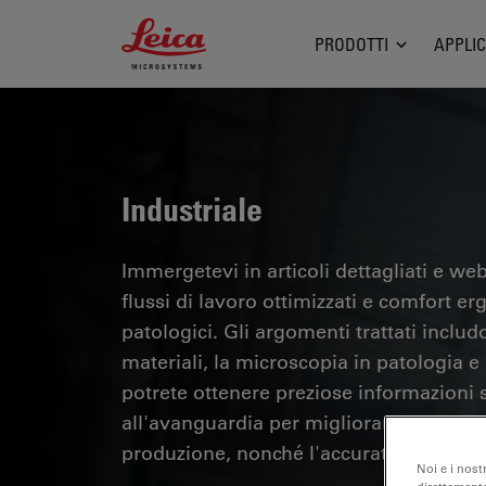
Leica Microsystems Logo
PRODOTTI
APPLIC
Industriale
Immergetevi in articoli dettagliati e webi
flussi di lavoro ottimizzati e comfort er
patologici. Gli argomenti trattati includo
materiali, la microscopia in patologia e m
potrete ottenere preziose informazioni su
all'avanguardia per migliorare la precisi
produzione, nonché l'accuratezza della d
Noi e i nost