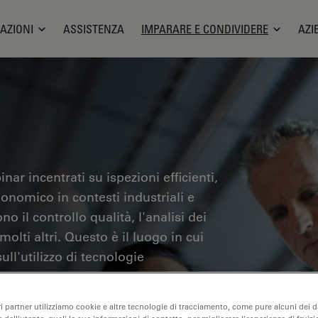
AZIONI
ASSISTENZA
IMPARARE E CONDIVIDERE
AZI
nar incentrati su ispezioni efficienti,
gonomico in contesti industriali e
no il controllo qualità, l'analisi dei
olti altri. Questo è il luogo in cui
ll'utilizzo di tecnologie
one e l'efficienza dei processi di
iagnosi e della ricerca patologica.
ri partner utilizziamo cookie e altre tecnologie di tracciamento, come pure alcuni dei da