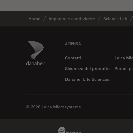
Inverted Microscopy
La ricerca Life Sciences
Home
Imparare e condividere
Science Lab
Laser Induced Breakdown
Spectroscopy (LIBS)
Laser Microdissection (LMD)
Footer
Danaher Logo
AZIENDA
Lente dell’obiettivo
Contatti
Leica Mi
Limite di diffrazione
Sicurezza del prodotto
Portali p
Malattie neurodegenerative
Danaher Life Sciences
Metallografia
Microchirurgia
Microelttronica
© 2026 Leica Microsystems
Microscopi a contrasto di fase
Microscopi Automatici
Beckman Coulter Link