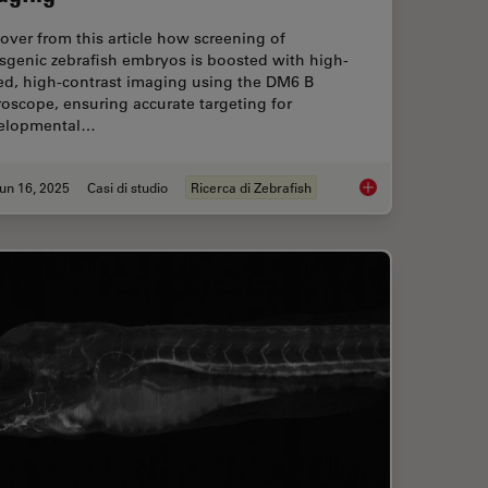
over from this article how screening of
sgenic zebrafish embryos is boosted with high-
ed, high-contrast imaging using the DM6 B
oscope, ensuring accurate targeting for
elopmental…
un 16, 2025
Casi di studio
Ricerca di Zebrafish
Improving Zebrafish