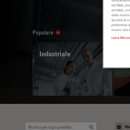
direttamente
siti Web, pr
siti Web, co
delle nostre
accetta di c
preferenze 
nostro sito 
Popolare
Show subnavigation
Leica Micro
Industriale
The
Mi
Ri