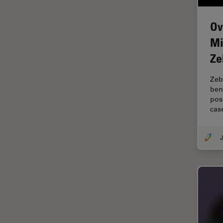
F-Tecnica
FLIM (Fluorescence Lifetime
Ov
Imaging Microscopy)
Mi
Fluorescenza
Ze
Fluorocromo
FluoSync
Zeb
ben
FRAP
pose
cas
Fresatura a fascio ionico
FRET
J
Funzionalità STELLANTIS
Garanzia di qualità / Controllo
di qualità
Ginecologia e Urologia
Grani