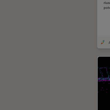
rius
Coherent Raman Scattering
pot
(CRS)
Colorazione
Conservazione dei beni
artistici
Contrast Methods in Light
J
Microscopy
Cryo SEM
Cultura Cellulare
Didattica
Dissezione
Drosophila Research
EMBL Imaging Centre
Ergonomia