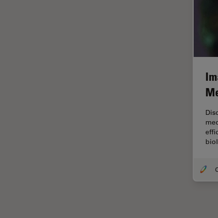
HyD
Imaging e analisi tissutale
avanzata
Imaging in 3D
Imaging in vivo dell'intero
organismo
Im
Imaging Microhub
Me
Imaging per live cell
Dis
Imaging Quantitativo
med
eff
Immunofluorescenza
biol
Imperial Imaging Hub
Industria dell'elettronica e dei
O
semiconduttori
Industria metallurgica
Intelligenza Artificiale