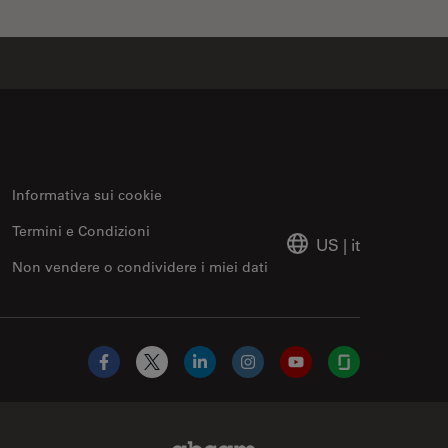
Informativa sui cookie
Termini e Condizioni
US
|
it
Non vendere o condividere i miei dati
Facebook
X
LinkedIn
Instagram
YouTube
Glassdoor
Abcam Limited Link