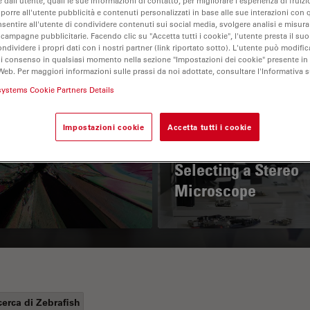
 dall'utente, quali le sue informazioni di contatto, per migliorare l'esperienza di fruizi
oporre all'utente pubblicità e contenuti personalizzati in base alle sue interazioni con q
nsentire all'utente di condividere contenuti sui social media, svolgere analisi e misurar
 campagne pubblicitarie. Facendo clic su "Accetta tutti i cookie", l'utente presta il s
ondividere i propri dati con i nostri partner (link riportato sotto). L'utente può modific
di consenso in qualsiasi momento nella sezione "Impostazioni dei cookie" presente in
Web. Per maggiori informazioni sulle prassi da noi adottate, consultare l'Informativa 
systems Cookie Partners Details
 Polarization
Key Factors to
Impostazioni cookie
Accetta tutti i cookie
croscopy Principle
Consider When
Selecting a Stereo
Microscope
cerca di Zebrafish