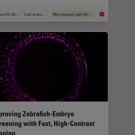
Sep 03, 2025
Casi di studio
Microscopia Light Sheet
Imaging in 3D with Light Sheet Microscopy
Capturing Developm
proving Zebrafish-Embryo
reening with Fast, High-Contrast
aging