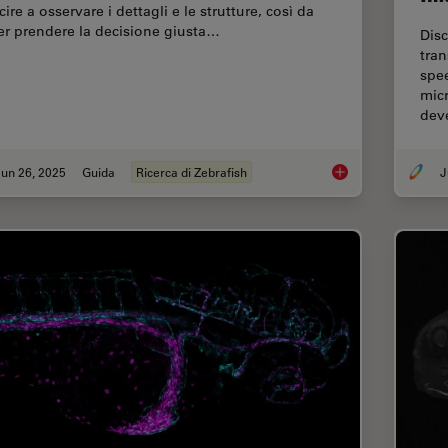
cire a osservare i dettagli e le strutture, così da
er prendere la decisione giusta…
Disc
tran
spe
micr
dev
un 26, 2025
Guida
Ricerca di Zebrafish
J
Ricerca zebrafish