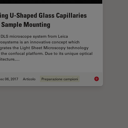
ing U-Shaped Glass Capillaries
r Sample Mounting
 DLS microscope system from Leica
rosystems is an innovative concept which
egrates the Light Sheet Microscopy technology
 the confocal platform. Due to its unique optical
itecture,…
ec 06, 2017
Articolo
Preparazione campioni
ges with Microscopy when Imaging Moving Zebrafish Larvae
Using U-Shaped Glas