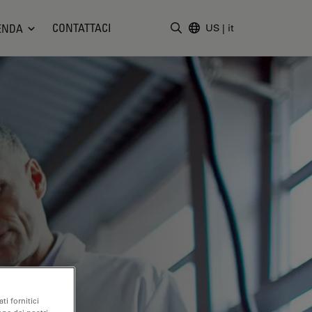
CONTATTACI
ENDA
US
|
it
Inserire il termine di ricerc
ti fornitici