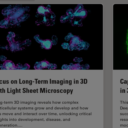
cus on Long-Term Imaging in 3D
Ca
th Light Sheet Microscopy
in
g-term 3D imaging reveals how complex
Thi
ticellular systems grow and develop and how
Dee
ls move and interact over time, unlocking critical
succ
ights into development, disease, and
reso
eneration.…
mod