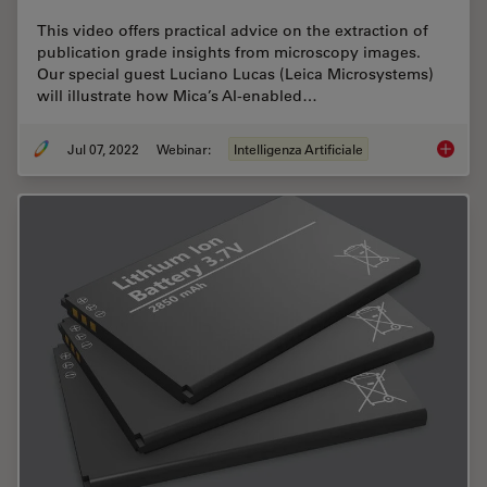
This video offers practical advice on the extraction of
publication grade insights from microscopy images.
Our special guest Luciano Lucas (Leica Microsystems)
will illustrate how Mica’s AI-enabled…
Jul 07, 2022
Webinar:
Intelligenza Artificiale
3D Spat