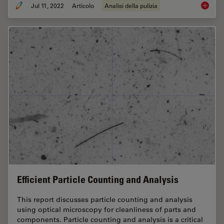
Jul 11, 2022
Articolo
Analisi della pulizia
Cleanlin
Efficient Particle Counting and Analysis
This report discusses particle counting and analysis
using optical microscopy for cleanliness of parts and
components. Particle counting and analysis is a critical