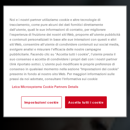
Noi e i nostri partner utilizziamo cookie e altre tecnologie di
tracciamento, come pure alcuni dei dati fornitici direttamente
dall'utente, quali le sue informazioni di contatto, per migliorare
l'esperienza di fruizione dei nostri siti Web, proporre all'utente pubblicità
e contenuti personalizzati in base alle sue interazioni con questi e altri
siti Web, consentire all'utente di condividere contenuti sui social media,
svolgere analisi e misurare l'efficacia delle nostre campagne
pubblicitarie. Facendo clic su "Accetta tutti i cookie", l'utente presta il
suo consenso e accetta di condividere i propri dati con i nostri partner
(link riportato sotto). L'utente può modificare le proprie preferenze di
consenso in qualsiasi momento nella sezione "Impostazioni dei cookie"
presente in fondo al nostro sito Web. Per maggiori informazioni sulle
prassi da noi adottate, consultare l'Informativa sui cookie
Leica Microsystems Cookie Partners Details
Impostazioni cookie
Accetta tutti i cookie