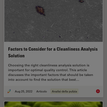
Factors to Consider for a Cleanliness Analysis
Solution
Choosing the right cleanliness analysis solution is
important for optimal quality control. This article
discusses the important factors that should be taken
into account to find the solution that best…
Aug 25, 2022
Articolo
Analisi della pulizia
Factors 