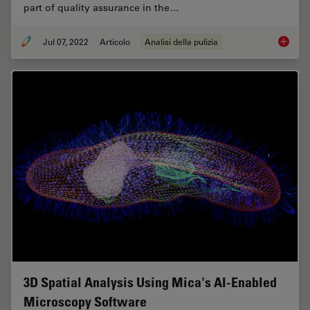
part of quality assurance in the…
Jul 07, 2022
Articolo
Analisi della pulizia
Efficien
3D Spatial Analysis Using Mica's AI-Enabled
Microscopy Software