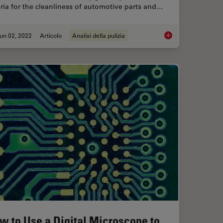
eria for the cleanliness of automotive parts and…
un 02, 2022
Articolo
Analisi della pulizia
unting and Analysis
Cleanliness of Auto
w to Use a Digital Microscope to