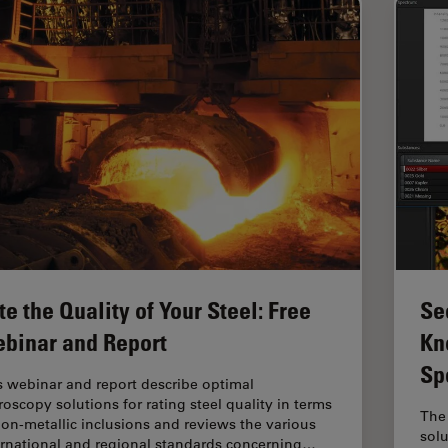
te the Quality of Your Steel: Free
Se
binar and Report
Kn
Sp
s webinar and report describe optimal
roscopy solutions for rating steel quality in terms
The 
non-metallic inclusions and reviews the various
sol
ernational and regional standards concerning…