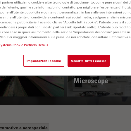
ri partner utilizziamo cookie e altre tecnologie di tracciamento, come pure alcuni dei da
 dall'utente, quali le sue informazioni di contatto, per migliorare l'esperienza di fruizi
oporre all'utente pubblicità e contenuti personalizzati in base alle sue interazioni con q
nsentire all'utente di condividere contenuti sui social media, svolgere analisi e misurar
 campagne pubblicitarie. Facendo clic su "Accetta tutti i cookie", l'utente presta il s
ondividere i propri dati con i nostri partner (link riportato sotto). L'utente può modific
di consenso in qualsiasi momento nella sezione "Impostazioni dei cookie" presente in
Web. Per maggiori informazioni sulle prassi da noi adottate, consultare l'Informativa 
systems Cookie Partners Details
 Polarization
Key Factors to
Impostazioni cookie
Accetta tutti i cookie
croscopy Principle
Consider When
Selecting a Stereo
Microscope
tomotive e aerospaziale