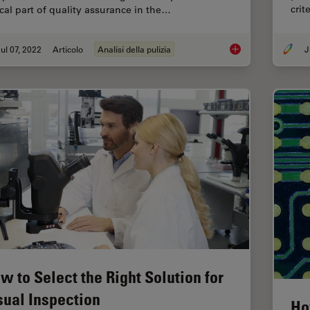
crit
ical part of quality assurance in the…
ul 07, 2022
Articolo
Analisi della pulizia
J
Efficient Particle Co
w to Select the Right Solution for
sual Inspection
Ho