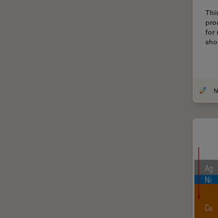
Coherent Raman Scattering
Thi
(CRS)
pro
for
Colorazione
sho
Conservazione dei beni
artistici
Contrast Methods in Light
Microscopy
Cryo SEM
Cultura Cellulare
Didattica
Dissezione
Drosophila Research
EMBL Imaging Centre
Ergonomia