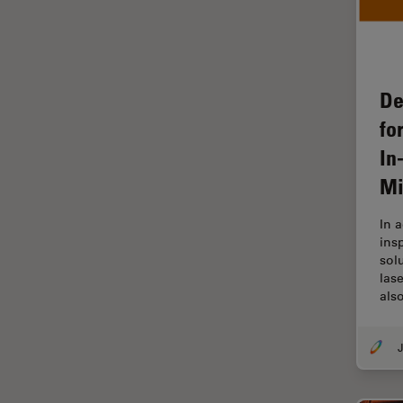
F-Tecnica
FLIM (Fluorescence Lifetime
Imaging Microscopy)
Fluorescenza
De
Fluorocromo
fo
FluoSync
In
FRAP
Mi
Fresatura a fascio ionico
In 
FRET
ins
sol
Funzionalità STELLANTIS
las
Garanzia di qualità / Controllo
als
di qualità
Ginecologia e Urologia
J
Grani