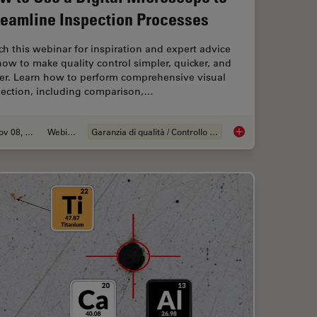
reamline Inspection Processes
h this webinar for inspiration and expert advice
ow to make quality control simpler, quicker, and
ier. Learn how to perform comprehensive visual
pection, including comparison,…
Nov 08, 2021
Webinar:
Garanzia di qualità / Controllo di qualità
ht Solution for Visual Inspection
How to Use a Digital