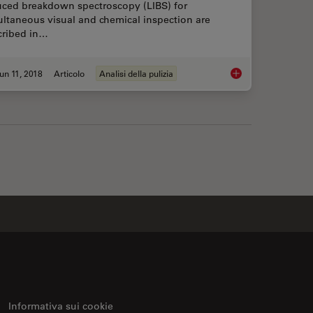
uced breakdown spectroscopy (LIBS) for
ltaneous visual and chemical inspection are
cribed in…
un 11, 2018
Articolo
Analisi della pulizia
Your Steel: Free Webinar and Report
See the Structure w
Informativa sui cookie