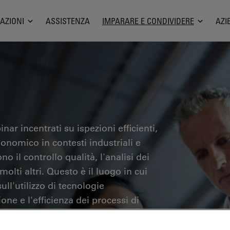
AZIONI
ASSISTENZA
IMPARARE E CONDIVIDERE
AZI
nar incentrati su ispezioni efficienti,
gonomico in contesti industriali e
no il controllo qualità, l'analisi dei
olti altri. Questo è il luogo in cui
ll'utilizzo di tecnologie
one e l'efficienza dei processi di
iagnosi e della ricerca patologica.