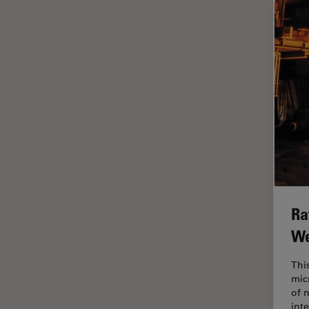
HyD
Imaging e analisi tissutale
avanzata
Imaging in 3D
Imaging in vivo dell'intero
organismo
Imaging Microhub
Imaging per live cell
Imaging Quantitativo
Immunofluorescenza
Ra
Imperial Imaging Hub
We
Industria dell'elettronica e dei
semiconduttori
Thi
Industria metallurgica
mic
of 
Intelligenza Artificiale
int