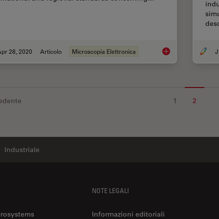
ind
simu
des
pr 28, 2020
Articolo
Microscopia Elettronica
J
Rate the Quality of 
edente
1
2
Industriale
NOTE LEGALI
crosystems
Informazioni editoriali