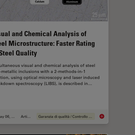
sual and Chemical Analysis of
eel Microstructure: Faster Rating
 Steel Quality
ltaneous visual and chemical analysis of steel
metallic inclusions with a 2-methods-in-1
tion, using optical microscopy and laser induced
akdown spectroscopy (LIBS), is described in…
May 06, 2020
Articolo
Garanzia di qualità / Controllo di qualità
Layer Analysis for Inspection of Materials with a 2-In-1 Solution Combining Opt
Visual and Chemical A