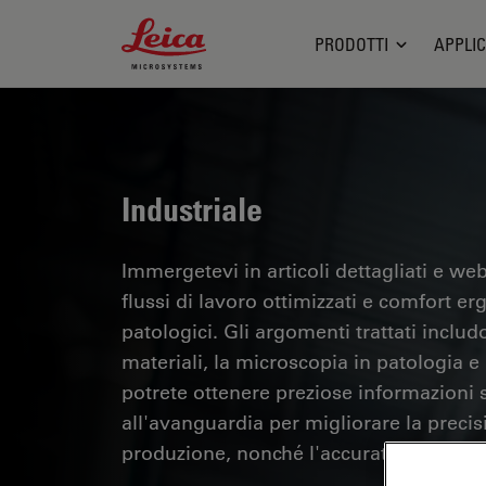
Leica Microsystems Logo
PRODOTTI
APPLIC
Industriale
Immergetevi in articoli dettagliati e webi
flussi di lavoro ottimizzati e comfort er
patologici. Gli argomenti trattati includo
materiali, la microscopia in patologia e m
potrete ottenere preziose informazioni su
all'avanguardia per migliorare la precisi
produzione, nonché l'accuratezza della d