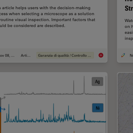
St
s article helps users with the decision-making
cess when selecting a microscope as a solution
 routine visual inspection. Important factors that
Watc
uld be considered are described.
on h
eas
ins
Nov 08, 2021
Articolo
Garanzia di qualità / Controllo di qualità
How to Select the Rig