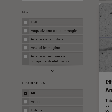
TAG
Tutti
Acquisizione delle immagini
Analisi della pulizia
Analisi Immagine
Analisi in sezione dei
componenti elettronici
Analisi multiplex spaziale
Anatomia patologica
Ef
TIPO DI STORIA
Apertura Numerica
An
All
AR Surgery
Thi
Articoli
Assemblaggio
usi
Tutorial
com