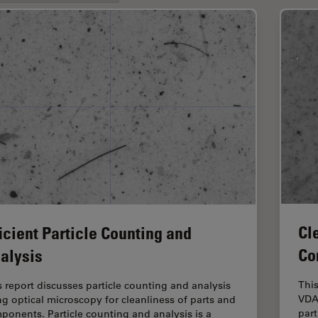
Cl
ficient Particle Counting and
Co
alysis
This
s report discusses particle counting and analysis
VDA
ng optical microscopy for cleanliness of parts and
part
ponents. Particle counting and analysis is a