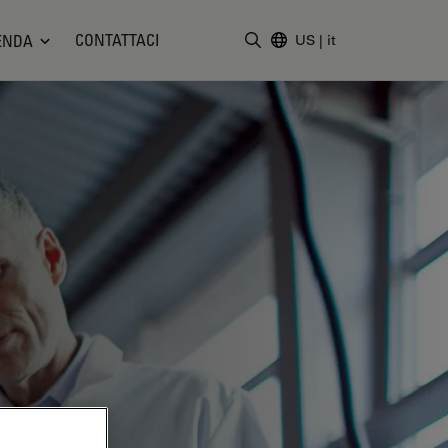
CONTATTACI
ENDA
US
|
it
Inserire il termine di ricerc