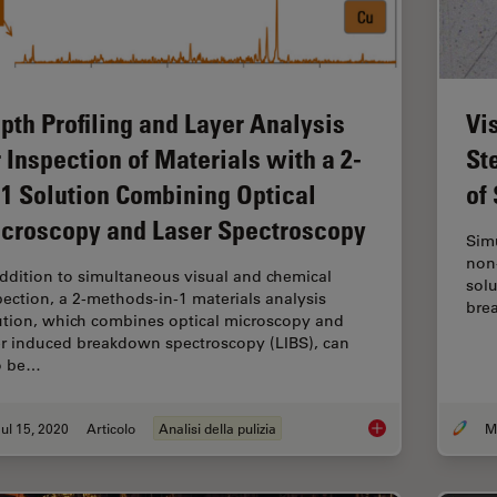
pth Profiling and Layer Analysis
Vi
r Inspection of Materials with a 2-
St
-1 Solution Combining Optical
of
croscopy and Laser Spectroscopy
Simu
non-
addition to simultaneous visual and chemical
solu
pection, a 2-methods-in-1 materials analysis
bre
ution, which combines optical microscopy and
er induced breakdown spectroscopy (LIBS), can
o be…
ul 15, 2020
Articolo
Analisi della pulizia
Depth Profiling and 