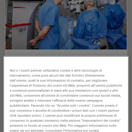
Dr. Tawfik Shares his Expert View on Direct
Horizontal Chopping in Cataract Surgery
Noi e i nostri partner utilizziamo cookie e altre tecnologie di
tracciamento, come pure alcuni dei dati fornitici direttamente
It is estimated that nearly 28 million cataract surgery
dall'utente, quali le sue informazioni di contatto, per migliorare
procedures are performed worldwide every year.
l'esperienza di fruizione dei nostri siti Web, proporre all'utente pubblicità
Phacoemulsification is the most common method used
e contenuti personalizzati in base alle sue interazioni con questi e altri
siti Web, consentire all'utente di condividere contenuti sui social media,
to remove the cataract and chopping maneuvers…
svolgere analisi e misurare l'efficacia delle nostre campagne
pubblicitarie. Facendo clic su "Accetta tutti i cookie", l'utente presta il
Feb 09, 2022
Webinar:
Chirurgia della cataratta
suo consenso e accetta di condividere i propri dati con i nostri partner
Dr. Taw
(link riportato sotto). L'utente può modificare le proprie preferenze di
consenso in qualsiasi momento nella sezione "Impostazioni dei cookie"
presente in fondo al nostro sito Web. Per maggiori informazioni sulle
prassi da noi adottate, consultare l'Informativa sui cookie