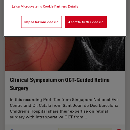
Leica Microsystems Cookie Partners Details
Impostazioni cookie
Accetta tutti i cookie
Clinical Symposium on OCT-Guided Retina
Surgery
In this recording Prof. Tan from Singapore National Eye
Centre and Dr. Català from Sant Joan de Déu Barcelona
Children’s Hospital share their expertise on retinal
surgery with intraoperative OCT from…