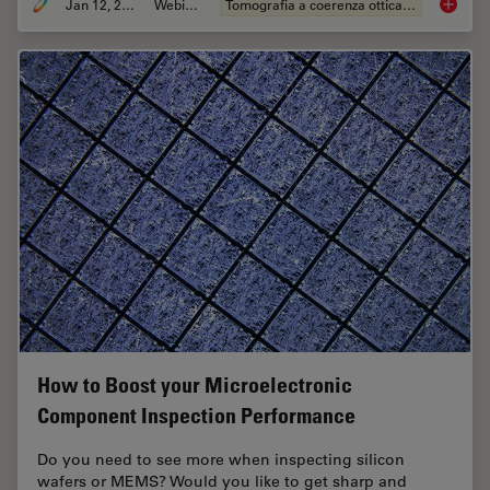
Jan 12, 2022
Webinar:
Tomografia a coerenza ottica (OCT)
Clinica
How to Boost your Microelectronic
Component Inspection Performance
Do you need to see more when inspecting silicon
wafers or MEMS? Would you like to get sharp and