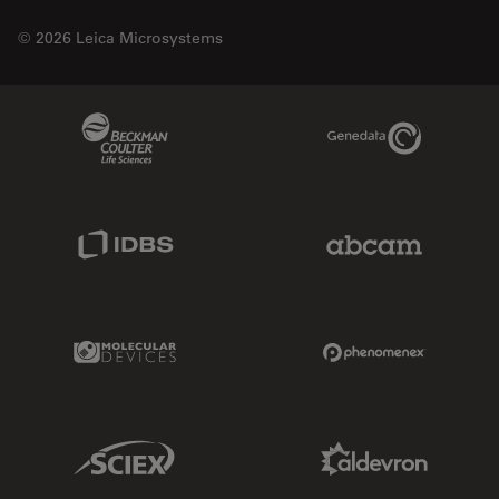
© 2026 Leica Microsystems
Beckman Coulter Link
Genedata Link
IDBS Link
Abcam Limited
Molecular Devices Link
Phenomenex L
Sciex Link
Aldevron Link