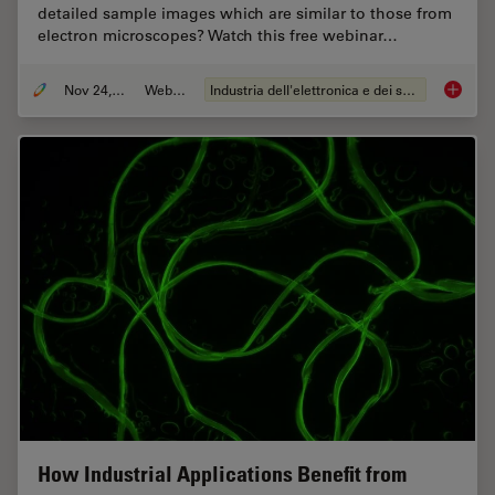
detailed sample images which are similar to those from
electron microscopes? Watch this free webinar…
Nov 24, 2021
Webinar:
Industria dell'elettronica e dei semiconduttori
How to 
How Industrial Applications Benefit from