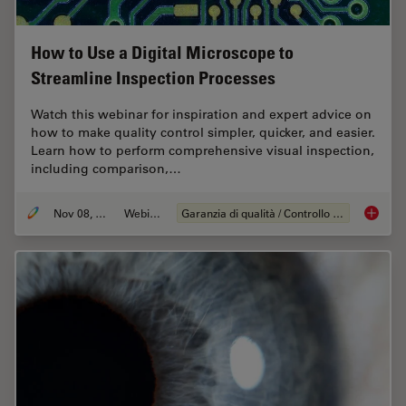
How to Use a Digital Microscope to
Streamline Inspection Processes
Watch this webinar for inspiration and expert advice on
how to make quality control simpler, quicker, and easier.
Learn how to perform comprehensive visual inspection,
including comparison,…
Nov 08, 2021
Webinar:
Garanzia di qualità / Controllo di qualità
How to 