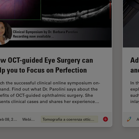
w OCT-guided Eye Surgery can
Ad
lp you to Focus on Perfection
an
ch the successful clinical online symposium on-
In t
and. Find out what Dr. Parolini says about the
exp
efits of OCT-guided ophthalmic surgery. She
such
sents clinical cases and shares her experience…
inla
Feb 08, 2021
Webinar:
Tomografia a coerenza ottica (OCT)
A
How OCT-guided Eye 