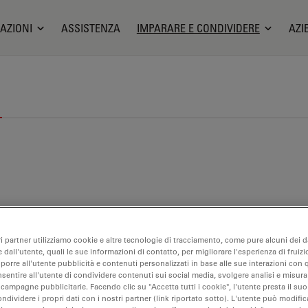
AZIONI
ASSISTENZA
IMPARARE E CONDIVIDERE
AZI
ri partner utilizziamo cookie e altre tecnologie di tracciamento, come pure alcuni dei da
 dall'utente, quali le sue informazioni di contatto, per migliorare l'esperienza di fruizi
oporre all'utente pubblicità e contenuti personalizzati in base alle sue interazioni con q
nsentire all'utente di condividere contenuti sui social media, svolgere analisi e misurar
 campagne pubblicitarie. Facendo clic su "Accetta tutti i cookie", l'utente presta il s
ondividere i propri dati con i nostri partner (link riportato sotto). L'utente può modific
croscopia chirurgica