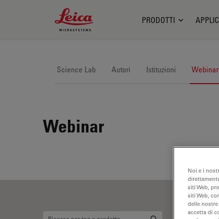
Leica Microsystems Logo
PRODOTTI
APPLIC
Science Lab
Autori
Istituzioni
Webinar
Webinar
Noi e i nost
direttamente
siti Web, pr
siti Web, co
delle nostre
accetta di c
Mi