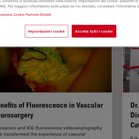
di consenso in qualsiasi momento nella sezione "Impostazioni dei cookie" presente in
Web. Per maggiori informazioni sulle prassi da noi adottate, consultare l'Informativa 
systems Cookie Partners Details
Impostazioni cookie
Accetta tutti i cookie
nefits of Fluorescence in Vascular
Dr
urosurgery
Di
Ca
orescein and ICG fluorescence videoangiography
e transformed the experience of vascular
It i