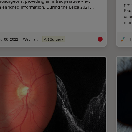
rosurgeons, providing an intraoperative view
pro
h enriched information. During the Leica 2021…
Pha
use
man
ul 06, 2022
Webinar:
AR Surgery
F
Benefits of Fluores