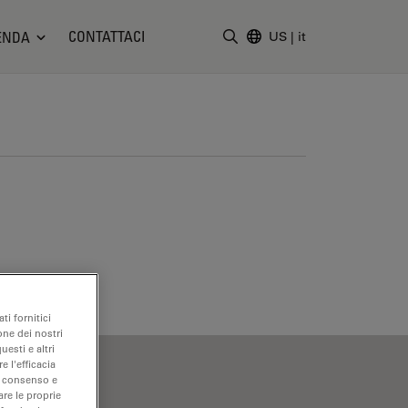
CONTATTACI
ENDA
US
|
it
Inserire il termine di ricerc
ti fornitici
one dei nostri
uesti e altri
e l'efficacia
uo consenso e
are le proprie