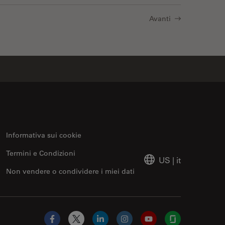
Avanti
Informativa sui cookie
Termini e Condizioni
US
|
it
Non vendere o condividere i miei dati
Facebook
X
LinkedIn
Instagram
YouTube
Glassdoor