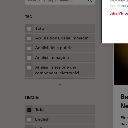
preferenze 
nostro sito 
Leica Micro
TAG
Tutti
Acquisizione delle immagini
Analisi della pulizia
Analisi Immagine
Analisi in sezione dei
componenti elettronici
Analisi multiplex spaziale
Anatomia patologica
Be
LINGUA:
Apertura Numerica
Ne
Tutti
AR Surgery
Flu
English
Assemblaggio
hav