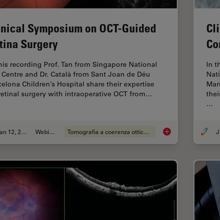
inical Symposium on OCT-Guided
Cl
tina Surgery
Co
this recording Prof. Tan from Singapore National
In t
 Centre and Dr. Català from Sant Joan de Déu
Nat
celona Children’s Hospital share their expertise
Mari
retinal surgery with intraoperative OCT from…
thei
…
Jan 12, 2022
Webinar:
Tomografia a coerenza ottica (OCT)
J
Clinical Symposium 