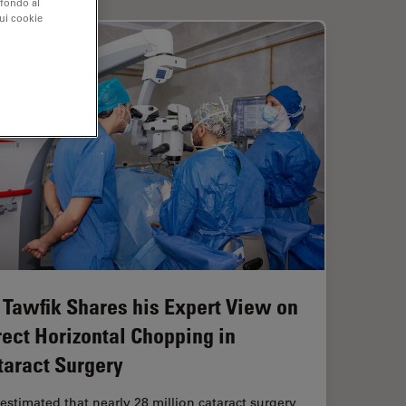
 fondo al
sui cookie
. Tawfik Shares his Expert View on
rect Horizontal Chopping in
taract Surgery
s estimated that nearly 28 million cataract surgery