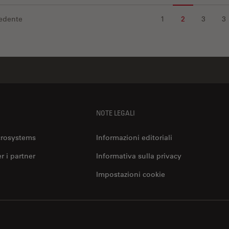
edente
1
2
3
3
NOTE LEGALI
crosystems
Informazioni editoriali
er i partner
Informativa sulla privacy
Impostazioni cookie