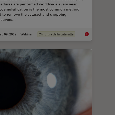
cedures are performed worldwide every year.
coemulsification is the most common method
d to remove the cataract and chopping
euvers…
eb 09, 2022
Webinar:
Chirurgia della cataratta
cence in Vascular Neurosurgery
Dr. Tawfik Shares hi