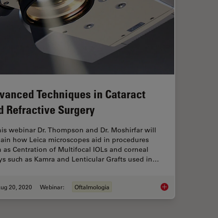
vanced Techniques in Cataract
d Refractive Surgery
his webinar Dr. Thompson and Dr. Moshirfar will
lain how Leica microscopes aid in procedures
 as Centration of Multifocal IOLs and corneal
ys such as Kamra and Lenticular Grafts used in…
ug 20, 2020
Webinar:
Oftalmologia
Surgery can help you to Focus on Perfection
Advanced Techniques