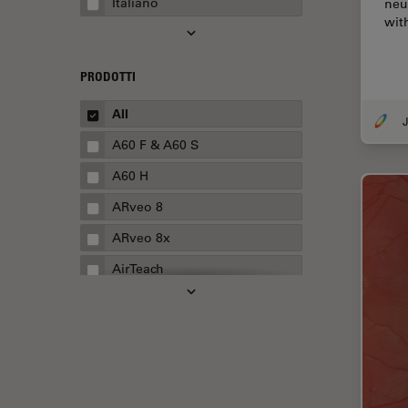
Italiano
neu
Automotive e aerospaziale
wit
Basi di microscopia
Biofarmaceutica
PRODOTTI
Biologia cellulare
All
J
Boston Innovation Hub
A60 F & A60 S
Cellular Analysis
A60 H
Centre of Excellence Oxford
ARveo 8
Chirurgia della cataratta
ARveo 8x
Chirurgia della colonna
AirTeach
vertebrale
Aivia
Chirurgia della cornea
Cell DIVE
Chirurgia della retina
Cleanliness Analysis Systems
Chirurgia plastica ricostruttiva
DM IL LED
CLEM