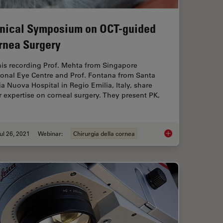
inical Symposium on OCT-guided
rnea Surgery
his recording Prof. Mehta from Singapore
ional Eye Centre and Prof. Fontana from Santa
a Nuova Hospital in Regio Emilia, Italy, share
r expertise on corneal surgery. They present PK,
ul 26, 2021
Webinar:
Chirurgia della cornea
on OCT-Guided Retina Surgery
Clinical Symposium 