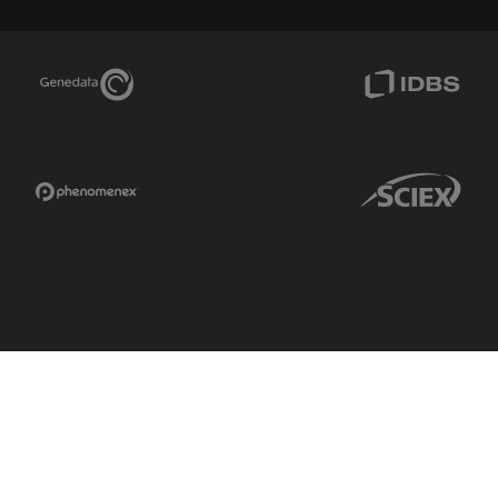
Genedata Link
IDBS Link
Phenomenex Link
Sciex Link