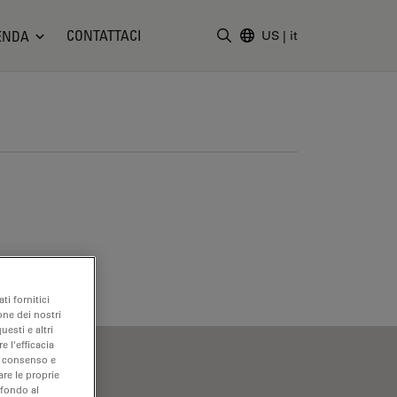
CONTATTACI
ENDA
US
|
it
Inserire il termine di ricerc
ti fornitici
one dei nostri
uesti e altri
e l'efficacia
uo consenso e
are le proprie
 fondo al