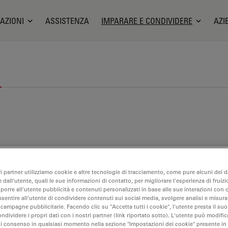
AZIONI
ASSISTENZA
IMPARARE E CONDIVIDERE
AZI
ri partner utilizziamo cookie e altre tecnologie di tracciamento, come pure alcuni dei da
 dall'utente, quali le sue informazioni di contatto, per migliorare l'esperienza di fruizi
oporre all'utente pubblicità e contenuti personalizzati in base alle sue interazioni con q
nsentire all'utente di condividere contenuti sui social media, svolgere analisi e misurar
 campagne pubblicitarie. Facendo clic su "Accetta tutti i cookie", l'utente presta il s
ondividere i propri dati con i nostri partner (link riportato sotto). L'utente può modific
di consenso in qualsiasi momento nella sezione "Impostazioni dei cookie" presente in
ganoidi + Coltura cellulare 3D