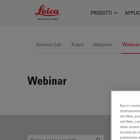
Leica Microsystems Logo
PRODOTTI
APPLIC
Science Lab
Autori
Istituzioni
Webinar
Webinar
Noi e i nost
direttamente
siti Web, pr
siti Web, co
delle nostre
accetta di c
preferenze 
Or