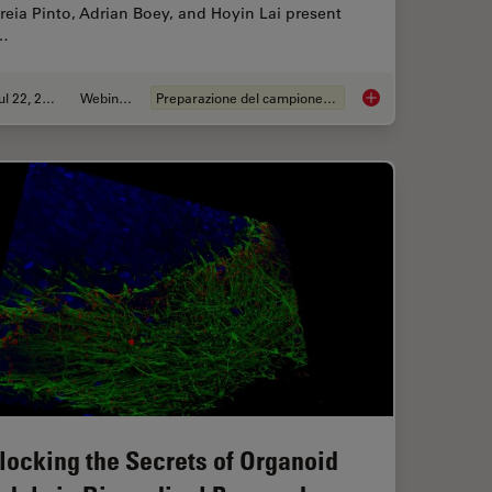
eia Pinto, Adrian Boey, and Hoyin Lai present
…
Jul 22, 2025
Webinar:
Preparazione del campione EM
f Organoids: High Content to Light Sheet
Integrated Serial Se
locking the Secrets of Organoid