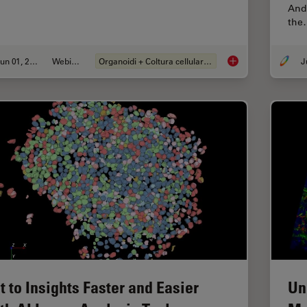
Andr
the
Jun 01, 2026
Webinar:
Organoidi + Coltura cellulare 3D
Multiscale Imaging o
t to Insights Faster and Easier
Un