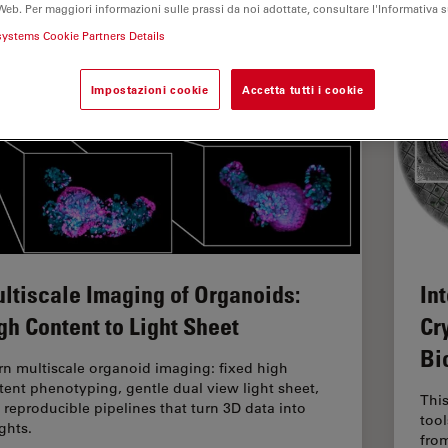
Web. Per maggiori informazioni sulle prassi da noi adottate, consultare l'Informativa 
systems Cookie Partners Details
Impostazioni cookie
Accetta tutti i cookie
ltiscale Imaging of Organoids:
In
gh Content to Light Sheet
Cr
Bi
rn multiscale organoid imaging: fixed high
tent phenotyping, gentle dual view light sheet,
Thi
 reproducible pipelines that turn 3D data into
too
ghts.
from