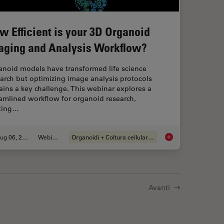
w Efficient is your 3D Organoid
aging and Analysis Workflow?
anoid models have transformed life science
arch but optimizing image analysis protocols
ins a key challenge. This webinar explores a
amlined workflow for organoid research,
rting…
Aug 06, 2024
Webinar:
Organoidi + Coltura cellulare 3D
 with Novel and Scalable Stem Cell Culture
How Efficient is you
Avanti