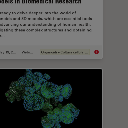
dels in Biomedical Research
ready to delve deeper into the world of
noids and 3D models, which are essential tools
 advancing our understanding of human health.
igating these complex structures and obtaining
ar…
May 19, 2025
Webinar:
Organoidi + Coltura cellulare 3D
er and Easier with AI Image Analysis Tools
Unlocking the Secret