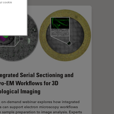
sui cookie
tegrated Serial Sectioning and
yo-EM Workflows for 3D
ological Imaging
s on-demand webinar explores how integrated
ls can support electron microscopy workflows
 sample preparation to image analysis. Experts