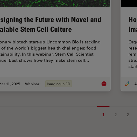
signing the Future with Novel and
Ho
alable Stem Cell Culture
Im
ionary biotech start-up Uncommon Bio is tackling
Org
 of the world’s biggest health challenges: food
rese
ainability. In this webinar, Stem Cell Scientist
rema
uel East shows how they make stem cell…
stre
sta
ar 11, 2025
Webinar:
Imaging in 3D
Designing the Future
1
2
2