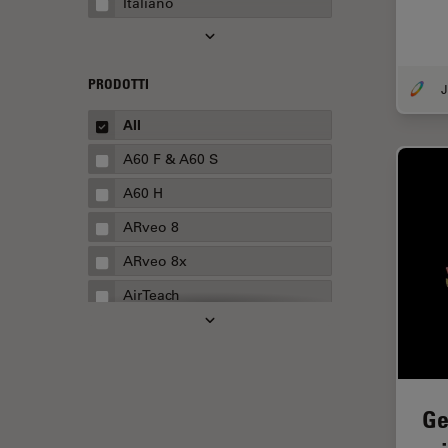
Italiano
Automotive e aerospaziale
Basi di microscopia
Biofarmaceutica
PRODOTTI
Biologia cellulare
All
Boston Innovation Hub
A60 F & A60 S
Cellular Analysis
A60 H
Centre of Excellence Oxford
ARveo 8
Chirurgia della cataratta
ARveo 8x
Chirurgia della colonna
AirTeach
vertebrale
Aivia
Chirurgia della cornea
Cell DIVE
Chirurgia della retina
Cleanliness Analysis Systems
Chirurgia plastica ricostruttiva
Ge
DM IL LED
CLEM