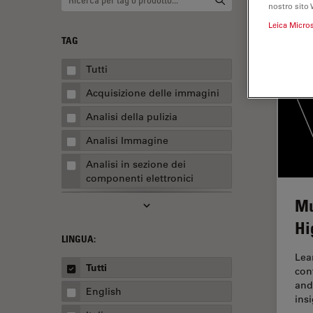
nostro sito 
Leica Micro
TAG
Tutti
Acquisizione delle immagini
Analisi della pulizia
Analisi Immagine
Analisi in sezione dei
componenti elettronici
Mu
Analisi multiplex spaziale
Hi
Anatomia patologica
LINGUA:
Apertura Numerica
Lea
Tutti
con
AR Surgery
and
English
Assemblaggio
insi