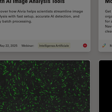
th AI Image Analysis Tools
Mo
cover how Aivia helps scientists streamline image
Get 
lysis with fast setup, accurate AI detection, and
orga
y batch processing.
for
Nav
cle
May 22, 2025
Webinar:
Intelligenza Artificiale
Get to Insights Fast