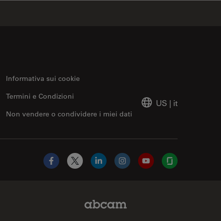
Informativa sui cookie
Termini e Condizioni
US
|
it
Non vendere o condividere i miei dati
Facebook
X
LinkedIn
Instagram
YouTube
Glassdoor
Abcam Limited Link