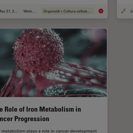
May 21, 2024
Webinar:
Organoidi + Coltura cellulare 3D
How do Cells Talk t
e Role of Iron Metabolism in
ncer Progression
n metabolism plays a role in cancer development