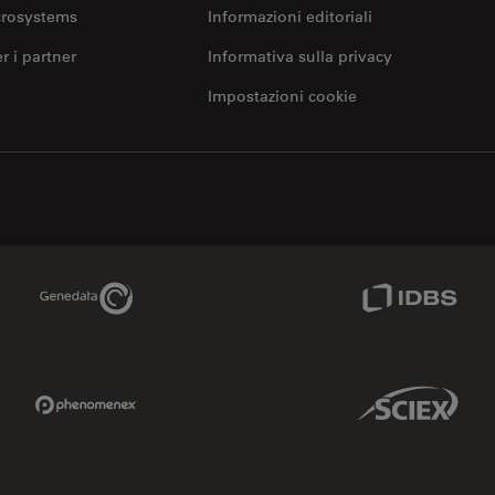
crosystems
Informazioni editoriali
er i partner
Informativa sulla privacy
Impostazioni cookie
Genedata Link
IDBS Link
Phenomenex Link
Sciex Link