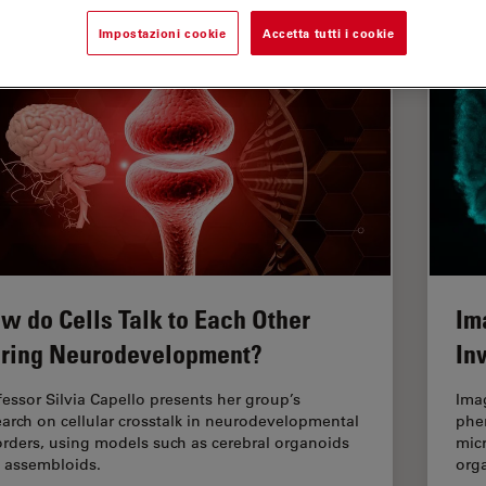
Impostazioni cookie
Accetta tutti i cookie
w do Cells Talk to Each Other
Im
ring Neurodevelopment?
In
fessor Silvia Capello presents her group’s
Ima
earch on cellular crosstalk in neurodevelopmental
phen
orders, using models such as cerebral organoids
micr
 assembloids.
org