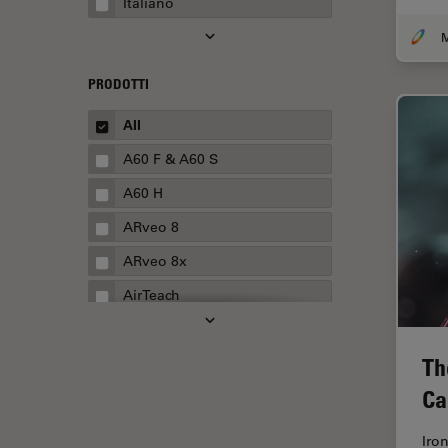
Italiano
Automotive e aerospaziale
Basi di microscopia
Biofarmaceutica
PRODOTTI
Biologia cellulare
All
Boston Innovation Hub
A60 F & A60 S
Cellular Analysis
A60 H
Centre of Excellence Oxford
ARveo 8
Chirurgia della cataratta
ARveo 8x
Chirurgia della colonna
AirTeach
vertebrale
Aivia
Chirurgia della cornea
Th
Cell DIVE
Chirurgia della retina
Ca
Cleanliness Analysis Systems
Chirurgia plastica ricostruttiva
DM IL LED
CLEM
Iro