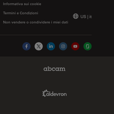
Informativa sui cookie
Termini e Condizioni
US
|
it
Non vendere o condividere i miei dati
Facebook
X
LinkedIn
Instagram
YouTube
Glassdoor
Abcam Limited Link
Aldevron Link