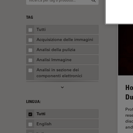
TAG
Tutti
Acquisizione delle immagini
Analisi della pulizia
Analisi Immagine
Analisi in sezione dei
componenti elettronici
Ho
Analisi multiplex spaziale
Du
Anatomia patologica
LINGUA:
Apertura Numerica
Pro
Tutti
res
AR Surgery
dis
English
Assemblaggio
and