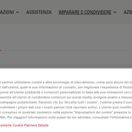
AZIONI
ASSISTENZA
IMPARARE E CONDIVIDERE
AZI
ri partner utilizziamo cookie e altre tecnologie di tracciamento, come pure alcuni dei da
 dall'utente, quali le sue informazioni di contatto, per migliorare l'esperienza di fruizi
oporre all'utente pubblicità e contenuti personalizzati in base alle sue interazioni con q
nsentire all'utente di condividere contenuti sui social media, svolgere analisi e misurar
 campagne pubblicitarie. Facendo clic su "Accetta tutti i cookie", l'utente presta il s
ondividere i propri dati con i nostri partner (link riportato sotto). L'utente può modific
di consenso in qualsiasi momento nella sezione "Impostazioni dei cookie" presente in
Web. Per maggiori informazioni sulle prassi da noi adottate, consultare l'Informativa 
systems Cookie Partners Details
ganoidi + Coltura cellulare 3D