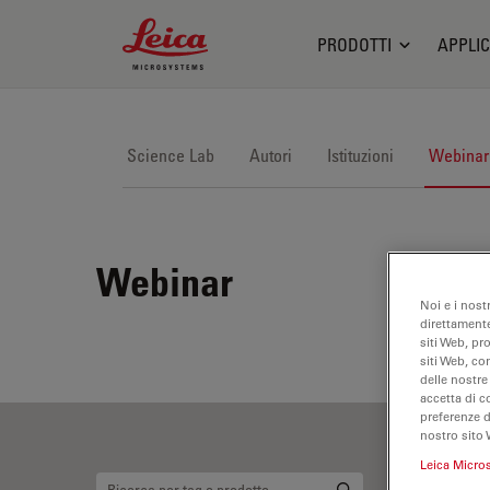
Leica Microsystems Logo
PRODOTTI
APPLIC
Science Lab
Autori
Istituzioni
Webinar
Webinar
Noi e i nost
direttamente
siti Web, pr
siti Web, co
delle nostre
accetta di c
preferenze 
nostro sito 
Leica Micro
Or