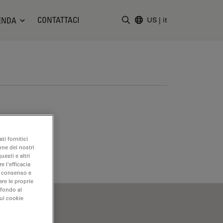
CONTATTACI
ENDA
US
|
it
Inserire il termine di ricerc
ti fornitici
one dei nostri
uesti e altri
e l'efficacia
uo consenso e
are le proprie
 fondo al
sui cookie