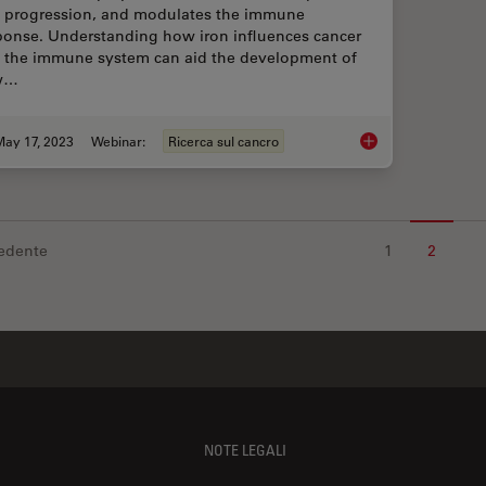
 progression, and modulates the immune
ponse. Understanding how iron influences cancer
 the immune system can aid the development of
w…
May 17, 2023
Webinar:
Ricerca sul cancro
The Role of Iron Me
edente
1
2
NOTE LEGALI