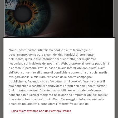
Expert Techniques for Superior Visualization
Noi e i nostri partner utilizziamo cookie e altre tecnologie di
tracciamento, come pure alcuni dei dati fornitici direttamente
in Cataract Surgery
dall'utente, quali le sue informazioni di contatto, per migliorare
l'esperienza di fruizione dei nostri siti Web, proporre all'utente pubblicità
Join renowned ophthalmic surgeons, Dr. Hussein
e contenuti personalizzati in base alle sue interazioni con questi e altri
Almuhtaseb and Mr. Simon Madge, as they share their
siti Web, consentire all'utente di condividere contenuti sui social media,
svolgere analisi e misurare l'efficacia delle nostre campagne
clinical expertise and real-world surgical strategies
pubblicitarie. Facendo clic su "Accetta tutti i cookie", l'utente presta il
during the 2025 Online Cataract Surgery…
suo consenso e accetta di condividere i propri dati con i nostri partner
(link riportato sotto). L'utente può modificare le proprie preferenze di
consenso in qualsiasi momento nella sezione "Impostazioni dei cookie"
Mar 18, 2026
Webinar:
Chirurgia della cataratta
Expert T
presente in fondo al nostro sito Web. Per maggiori informazioni sulle
prassi da noi adottate, consultare l'Informativa sui cookie
Leica Microsystems Cookie Partners Details