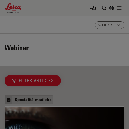
Leica Microsystems Logo
Togg
Inserire il 
WEBINAR
Webinar
FILTER ARTICLES
Specialità mediche