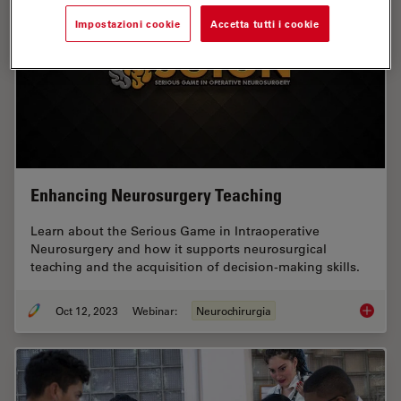
Impostazioni cookie
Accetta tutti i cookie
Enhancing Neurosurgery Teaching
Learn about the Serious Game in Intraoperative
Neurosurgery and how it supports neurosurgical
teaching and the acquisition of decision-making skills.
Oct 12, 2023
Webinar:
Neurochirurgia
Enhanci