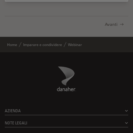
Avanti
Home
Imparare e condividere
Webinar
Danaher Logo
Footer
AZIENDA
NOTE LEGALI