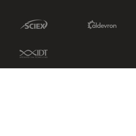
Sciex Link
Aldevron Link
IDT Link