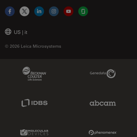
Facebook
X
LinkedIn
Instagram
YouTube
Glassdoor
US
|
it
© 2026 Leica Microsystems
Beckman Coulter Link
Genedata Link
IDBS Link
Abcam Limited
Molecular Devices Link
Phenomenex L