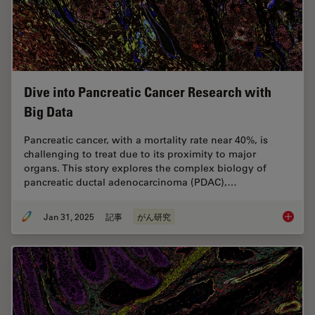
Dive into Pancreatic Cancer Research with
Big Data
Pancreatic cancer, with a mortality rate near 40%, is
challenging to treat due to its proximity to major
organs. This story explores the complex biology of
pancreatic ductal adenocarcinoma (PDAC),…
Jan 31, 2025
記事
がん研究
Dive in