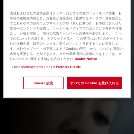
当社および当社の提携企業はクッキーおよびその他のトラッキング技術、お
客様の連絡先情報など、お客様が直接当社に提供するデータの一部を使用し
てこれらやその他のウェブサイトとのやり取りに基づき、お客様に合わせた
広告やコンテンツを提供し、ソーシャルメディアでのコンテンツ共有を可能
にし、分析を実施し、当社の広告キャンペーンの効果を測定します。「すべ
てのCookieを承認する」をクリックすると、この事項およびこのデータを当
社の提携企業（以下のリンクをご覧ください）と共有することに同意しま
す。当社ウェブサイトの下部にある「Cookieの設定」から、いつでも同意の
内容を変更することができます。当社の業務慣行の詳細につきましては、当
社のCookieに関する通知をお読みください
Cookie Notice
Leica Microsystems Cookie Partners Details
Cookie 設定
すべての Cookie を受け入れる