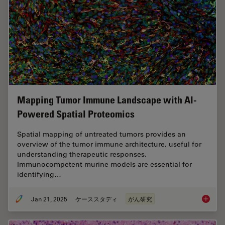
Mapping Tumor Immune Landscape with AI-
Powered Spatial Proteomics
Spatial mapping of untreated tumors provides an
overview of the tumor immune architecture, useful for
understanding therapeutic responses.
Immunocompetent murine models are essential for
identifying…
Jan 21, 2025
ケーススタディ
がん研究
Mapping