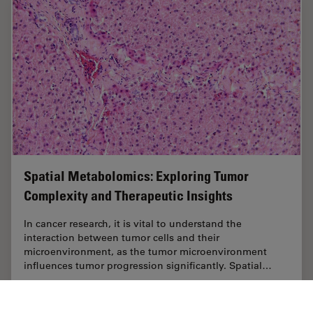
Spatial Metabolomics: Exploring Tumor
Complexity and Therapeutic Insights
In cancer research, it is vital to understand the
interaction between tumor cells and their
microenvironment, as the tumor microenvironment
influences tumor progression significantly. Spatial…
Sep 03, 2024
ホワイトぺーパー
がん研究
Spatial