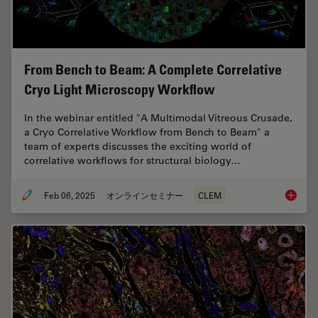
From Bench to Beam: A Complete Correlative
Cryo Light Microscopy Workflow
In the webinar entitled "A Multimodal Vitreous Crusade,
a Cryo Correlative Workflow from Bench to Beam" a
team of experts discusses the exciting world of
correlative workflows for structural biology…
Feb 06, 2025
オンラインセミナー
CLEM
From Be