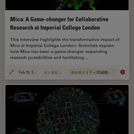
Mica: A Game-changer for Collaborative
Research at Imperial College London
This interview highlights the transformative impact of
Mica at Imperial College London. Scientists explain
how Mica has been a game-changer, expanding
research possibilities and facilitating…
Feb 10, 2025
インタビュー
オルガノイド＋3D細胞培養
Mica: A