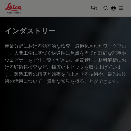
Leica Microsystems Logo
Togg
検索用語を
インダストリー
産業分野における効率的な検査、最適化されたワークフロ
ー、人間工学に基づく快適性に焦点を当てた詳細な記事や
ウェビナーをぜひご覧ください。品質管理、材料解析にお
ける顕微鏡検査など、幅広いトピックを取り上げていま
す。製造工程の精度と効率を向上させる技術や、最先端技
術の活用について、貴重な知見を得ることができます。