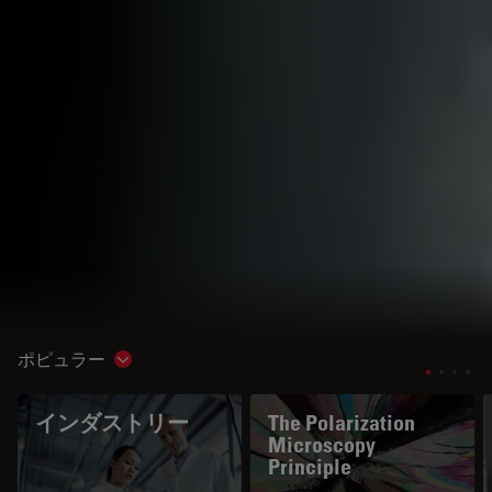
ポピュラー
Show subnavigation
インダストリー
The Polarization
Microscopy
Principle