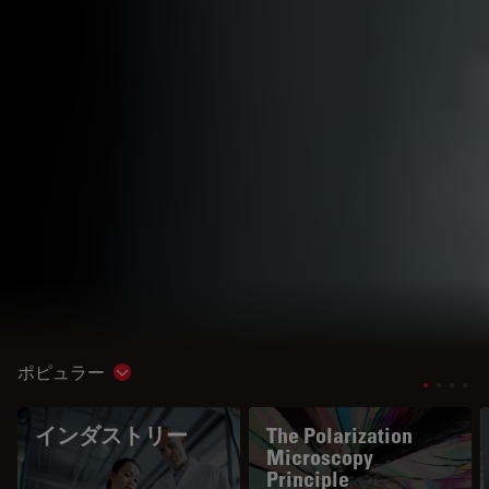
ポピュラー
Show subnavigation
インダストリー
The Polarization
Microscopy
Principle