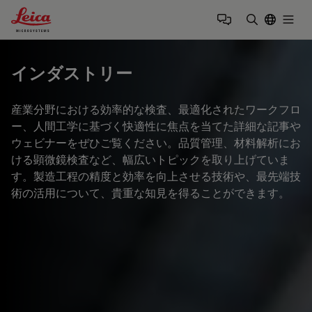
Leica Microsystems Logo
Togg
検索用語を
インダストリー
産業分野における効率的な検査、最適化されたワークフロ
ー、人間工学に基づく快適性に焦点を当てた詳細な記事や
ウェビナーをぜひご覧ください。品質管理、材料解析にお
ける顕微鏡検査など、幅広いトピックを取り上げていま
す。製造工程の精度と効率を向上させる技術や、最先端技
術の活用について、貴重な知見を得ることができます。