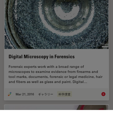
Digital Microscopy in Forensics
Forensic experts work with a broad range of
microscopes to examine evidence from firearms and
tool marks, documents, forensic or legal medicine, hair
and fibers as well as glass and paint. Digital…
Mar 21, 2016
ギャラリー
科学捜査
Digital 