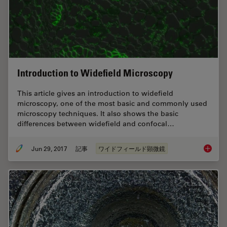
Introduction to Widefield Microscopy
This article gives an introduction to widefield
microscopy, one of the most basic and commonly used
microscopy techniques. It also shows the basic
differences between widefield and confocal…
Jun 29, 2017
記事
ワイドフィールド顕微鏡
Introdu