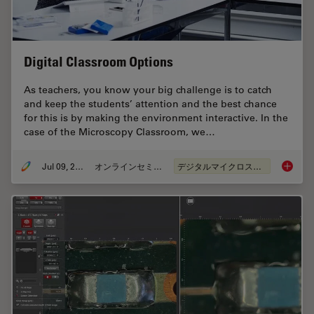
Digital Classroom Options
As teachers, you know your big challenge is to catch
and keep the students’ attention and the best chance
for this is by making the environment interactive. In the
case of the Microscopy Classroom, we…
Jul 09, 2019
オンラインセミナー
デジタルマイクロスコープ
Digital