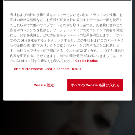
当社および当社の提携企業はクッキーおよびその他のトラッキング技術、お
客様の連絡先情報など、お客様が直接当社に提供するデータの一部を使用し
てこれらやその他のウェブサイトとのやり取りに基づき、お客様に合わせた
広告やコンテンツを提供し、ソーシャルメディアでのコンテンツ共有を可能
にし、分析を実施し、当社の広告キャンペーンの効果を測定します。「すべ
てのCookieを承認する」をクリックすると、この事項およびこのデータを当
社の提携企業（以下のリンクをご覧ください）と共有することに同意しま
す。当社ウェブサイトの下部にある「Cookieの設定」から、いつでも同意の
内容を変更することができます。当社の業務慣行の詳細につきましては、当
社のCookieに関する通知をお読みください
Cookie Notice
Leica Microsystems Cookie Partners Details
Cookie 設定
すべての Cookie を受け入れる