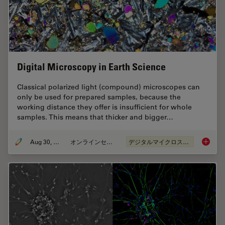
Digital Microscopy in Earth Science
Classical polarized light (compound) microscopes can
only be used for prepared samples, because the
working distance they offer is insufficient for whole
samples. This means that thicker and bigger…
Aug 30, 2017
オンラインセミナー
デジタルマイクロスコープ
Digital