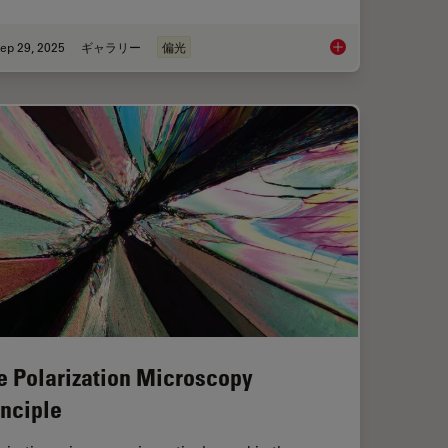
ep 29, 2025
ギャラリー
偏光
ty with the Polarization Microscopy Advantage
Polarizing Microscop
e Polarization Microscopy
inciple