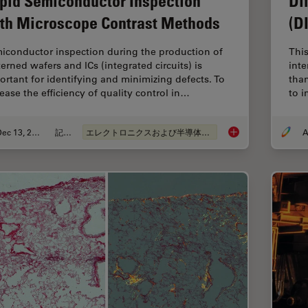
pid Semiconductor Inspection
Di
th Microscope Contrast Methods
(D
iconductor inspection during the production of
This
terned wafers and ICs (integrated circuits) is
inte
ortant for identifying and minimizing defects. To
tha
rease the efficiency of quality control in…
to 
Dec 13, 2023
記事
エレクトロニクスおよび半導体産業
Rapid Semiconductor