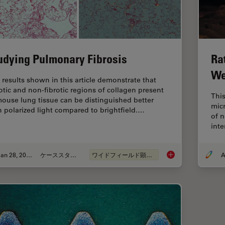
udying Pulmonary Fibrosis
Ra
We
 results shown in this article demonstrate that
rotic and non-fibrotic regions of collagen present
This
mouse lung tissue can be distinguished better
micr
h polarized light compared to brightfield.…
of n
int
Jan 28, 2021
ケーススタディ
ワイドフィールド顕微鏡
A
Studying Pulmonary 