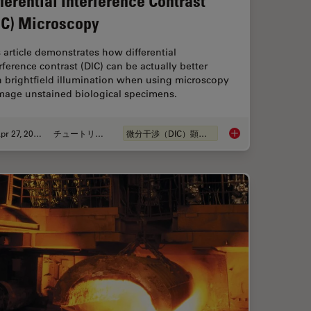
fferential Interference Contrast
IC) Microscopy
 article demonstrates how differential
rference contrast (DIC) can be actually better
n brightfield illumination when using microscopy
image unstained biological specimens.
Apr 27, 2023
チュートリアル
微分干渉（DIC）顕微鏡
 Inspection with Microscope Contrast Methods
Differential Interfe