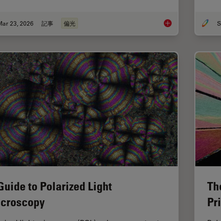
Mar 23, 2026
記事
偏光
S
Ensuring Glass Quali
Guide to Polarized Light
Th
croscopy
Pr