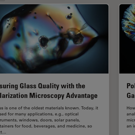
suring Glass Quality with the
Po
larization Microscopy Advantage
Ga
ss is one of the oldest materials known. Today, it
How
used for many applications, e.g., optical
anal
truments, windows, doors, solar panels,
micr
tainers for food, beverages, and medicine, so
an i
ict…