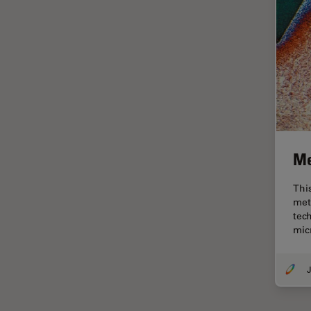
ライブセルイメージング
ラベルフリー
レーザーマイクロダイセクショ
ン（LMD）
レーザー誘起ブレークダウン分
光法(LIBS)
ワイドフィールド顕微鏡
Me
人工知能
位相差顕微鏡
Thi
met
偏光
tec
光コヒーレンス トモグラフィ
mic
（OCT）
光学系
J
光学顕微鏡