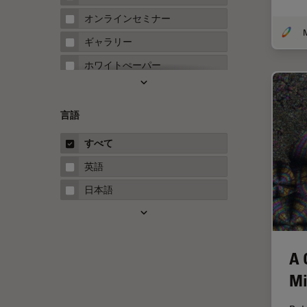
FRAP
オンラインセミナー
FRET
ギャラリー
Fテクニック
ホワイトぺーパー
HyD
ケーススタディ
Inverted Microscopy
概要
言語
Neuro-Oncology
ガイド
すべて
Neurovascular Surgery
英語
Red Reflex
日本語
SEM
Service
STED
A 
STELLARISの機能
Mi
TEM