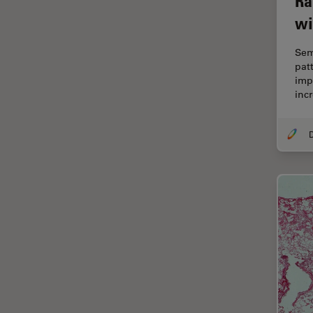
Ra
解析
wi
オックスフォード・センター・
オブ・エクセレンス
Sem
オルガノイド＋3D細胞培養
pat
imp
カメラ
inc
がん研究
クライオSEM
クライオ電子顕微鏡
クリーニング
コーティング
コヒーレントラマン散乱(CRS)
サンフランシスコ・イノベーシ
ョン・ハブ
サンプル調製