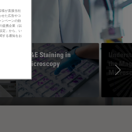
客様が直接当社
わせた広告やコ
ャンペーンの効
社の提携企業（以
の設定」から、い
に関する通知をお
H&E Staining in
Underst
Microscopy
the Magn
Micros
Ne