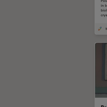
Pol
Thunderイメージング
in 
bio
TIRF
crys
Upright Microscopy
アプリケーションノート
イオンビームミリング
インダストリー
インペリアル・カレッジ・ロン
ドンイメージングハブ
ウイルス学
ウルトラミクロトーム
エルゴノミクス
エレクトロニクスおよび半導体
産業
エレクトロニクスのための断面