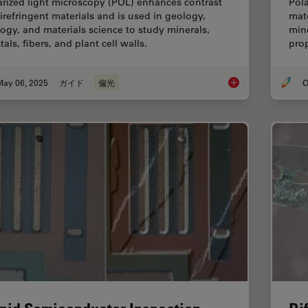
arized light microscopy (POL) enhances contrast
Pola
birefringent materials and is used in geology,
mate
logy, and materials science to study minerals,
mine
tals, fibers, and plant cell walls.
prop
May 06, 2025
ガイド
偏光
O
A Guide to Polarized