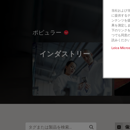
当社および
に提供する
ンテンツを
果を測定しま
下のリンクを
ポピュラー
Show subnavigation
つでも同意の
読みくださ
Leica Micro
インダストリー
The
Mi
偏