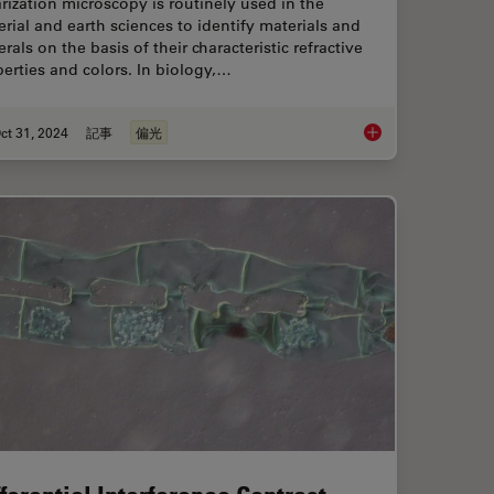
rization microscopy is routinely used in the
rial and earth sciences to identify materials and
rals on the basis of their characteristic refractive
erties and colors. In biology,…
ct 31, 2024
記事
偏光
 Light Microscopy
The Polarization Mic