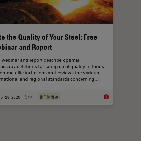
te the Quality of Your Steel: Free
binar and Report
 webinar and report describe optimal
oscopy solutions for rating steel quality in terms
on-metallic inclusions and reviews the various
ernational and regional standards concerning…
pr 28, 2020
記事
電子顕微鏡
Fibrosis
Rate the Quality of 