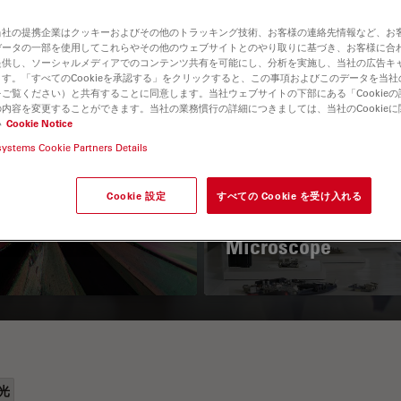
当社の提携企業はクッキーおよびその他のトラッキング技術、お客様の連絡先情報など、お
データの一部を使用してこれらやその他のウェブサイトとのやり取りに基づき、お客様に合
提供し、ソーシャルメディアでのコンテンツ共有を可能にし、分析を実施し、当社の広告キ
す。「すべてのCookieを承認する」をクリックすると、この事項およびこのデータを当
ご覧ください）と共有することに同意します。当社ウェブサイトの下部にある「Cookie
内容を変更することができます。当社の業務慣行の詳細につきましては、当社のCookie
い
Cookie Notice
systems Cookie Partners Details
 Polarization
Key Factors to
croscopy Principle
Consider When
Cookie 設定
すべての Cookie を受け入れる
Selecting a Stereo
Microscope
光