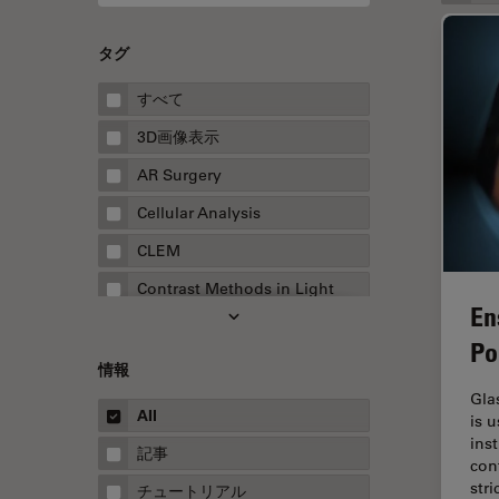
タグ
すべて
3D画像表示
AR Surgery
Cellular Analysis
CLEM
Contrast Methods in Light
En
Microscopy
Po
Drosophila Research
情報
EMBLイメージングセンター
Gla
All
is 
FLIM（蛍光寿命イメージング顕
ins
微鏡法）
記事
con
FluoSync
str
チュートリアル