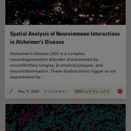
Spatial Analysis of Neuroimmune Interactions
in Alzheimer’s Disease
Alzheimer’s disease (AD) is a complex
neurodegenerative disorder characterized by
neurofibrillary tangles, β-amyloid plaques, and
neuroinflammation. These dysfunctions trigger or are
exacerbated by…
Nov 11, 2024
ケーススタディ
空間マルチプレックス
Spatial