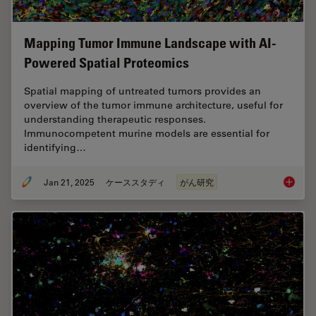
Mapping Tumor Immune Landscape with AI-
Powered Spatial Proteomics
Spatial mapping of untreated tumors provides an
overview of the tumor immune architecture, useful for
understanding therapeutic responses.
Immunocompetent murine models are essential for
identifying…
Jan 21, 2025
ケーススタディ
がん研究
Mapping