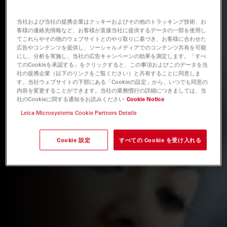
当社および当社の提携企業はクッキーおよびその他のトラッキング技術、お
客様の連絡先情報など、お客様が直接当社に提供するデータの一部を使用し
てこれらやその他のウェブサイトとのやり取りに基づき、お客様に合わせた
広告やコンテンツを提供し、ソーシャルメディアでのコンテンツ共有を可能
にし、分析を実施し、当社の広告キャンペーンの効果を測定します。「すべ
てのCookieを承認する」をクリックすると、この事項およびこのデータを当
社の提携企業（以下のリンクをご覧ください）と共有することに同意しま
す。当社ウェブサイトの下部にある「Cookieの設定」から、いつでも同意の
内容を変更することができます。当社の業務慣行の詳細につきましては、当
社のCookieに関する通知をお読みください
Cookie Notice
Leica Microsystems Cookie Partners Details
Cookie 設定
すべての Cookie を受け入れる