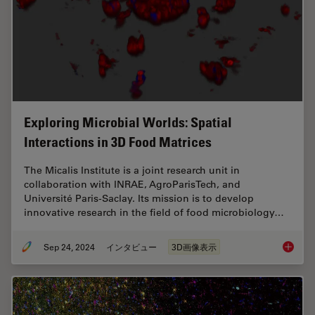
Exploring Microbial Worlds: Spatial
Interactions in 3D Food Matrices
The Micalis Institute is a joint research unit in
collaboration with INRAE, AgroParisTech, and
Université Paris-Saclay. Its mission is to develop
innovative research in the field of food microbiology…
Sep 24, 2024
インタビュー
3D画像表示
Explorin