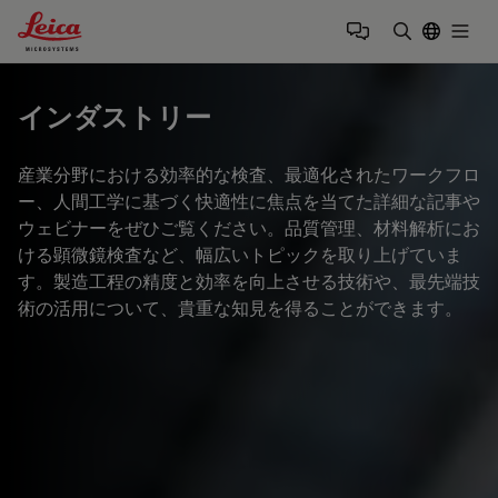
Leica Microsystems Logo
Togg
検索用語を
インダストリー
産業分野における効率的な検査、最適化されたワークフロ
ー、人間工学に基づく快適性に焦点を当てた詳細な記事や
ウェビナーをぜひご覧ください。品質管理、材料解析にお
ける顕微鏡検査など、幅広いトピックを取り上げていま
す。製造工程の精度と効率を向上させる技術や、最先端技
術の活用について、貴重な知見を得ることができます。