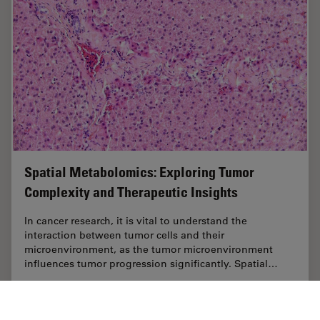
Spatial Metabolomics: Exploring Tumor
Complexity and Therapeutic Insights
In cancer research, it is vital to understand the
interaction between tumor cells and their
microenvironment, as the tumor microenvironment
influences tumor progression significantly. Spatial…
Sep 03, 2024
ホワイトぺーパー
がん研究
Spatial