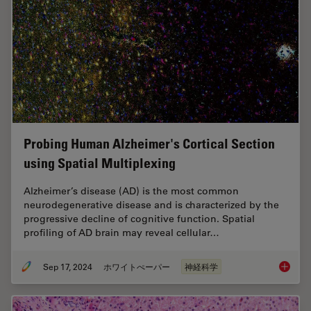
Probing Human Alzheimer's Cortical Section
using Spatial Multiplexing
Alzheimer’s disease (AD) is the most common
neurodegenerative disease and is characterized by the
progressive decline of cognitive function. Spatial
profiling of AD brain may reveal cellular…
Sep 17, 2024
ホワイトぺーパー
神経科学
Probing