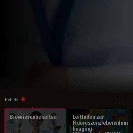
Beliebt
Show subnavigation
Biowissenschaften
Leitfaden zur
Fluoreszenzlebensdauer
Imaging-