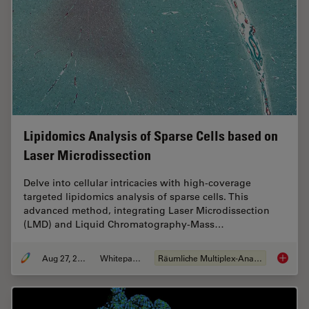
Lipidomics Analysis of Sparse Cells based on
Laser Microdissection
Delve into cellular intricacies with high-coverage
targeted lipidomics analysis of sparse cells. This
advanced method, integrating Laser Microdissection
(LMD) and Liquid Chromatography-Mass…
Aug 27, 2024
Whitepaper
Räumliche Multiplex-Analyse
Lipidom