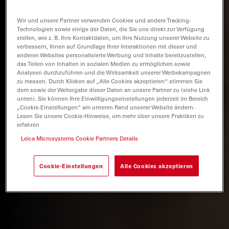
Wir und unsere Partner verwenden Cookies und andere Tracking-
Technologien sowie einige der Daten, die Sie uns direkt zur Verfügung
stellen, wie z. B. Ihre Kontaktdaten, um Ihre Nutzung unserer Website zu
verbessern, Ihnen auf Grundlage Ihrer Interaktionen mit dieser und
anderen Websites personalisierte Werbung und Inhalte bereitzustellen,
das Teilen von Inhalten in sozialen Medien zu ermöglichen sowie
Analysen durchzuführen und die Wirksamkeit unserer Werbekampagnen
zu messen. Durch Klicken auf „Alle Cookies akzeptieren“ stimmen Sie
dem sowie der Weitergabe dieser Daten an unsere Partner zu (siehe Link
unten). Sie können Ihre Einwilligungseinstellungen jederzeit im Bereich
„Cookie-Einstellungen“ am unteren Rand unserer Website ändern.
Lesen Sie unsere Cookie-Hinweise, um mehr über unsere Praktiken zu
erfahren
Leica Microsystems Cookie Partners Details
Cookie-Einstellungen
Alle Cookies akzeptieren