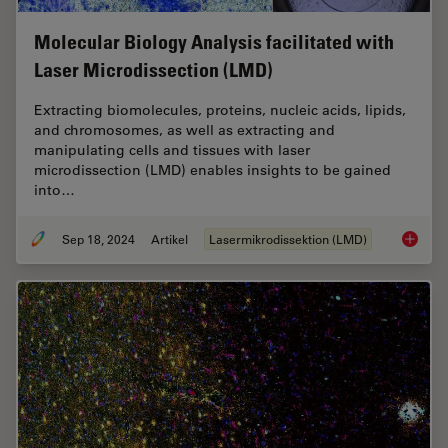
Molecular Biology Analysis facilitated with
Laser Microdissection (LMD)
Extracting biomolecules, proteins, nucleic acids, lipids,
and chromosomes, as well as extracting and
manipulating cells and tissues with laser
microdissection (LMD) enables insights to be gained
into…
Sep 18, 2024
Artikel
Lasermikrodissektion (LMD)
Molecul