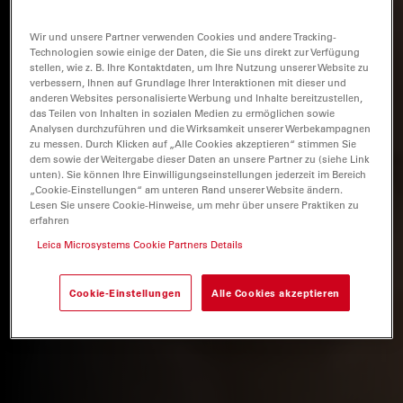
Wir und unsere Partner verwenden Cookies und andere Tracking-
Technologien sowie einige der Daten, die Sie uns direkt zur Verfügung
stellen, wie z. B. Ihre Kontaktdaten, um Ihre Nutzung unserer Website zu
verbessern, Ihnen auf Grundlage Ihrer Interaktionen mit dieser und
anderen Websites personalisierte Werbung und Inhalte bereitzustellen,
das Teilen von Inhalten in sozialen Medien zu ermöglichen sowie
Analysen durchzuführen und die Wirksamkeit unserer Werbekampagnen
zu messen. Durch Klicken auf „Alle Cookies akzeptieren“ stimmen Sie
dem sowie der Weitergabe dieser Daten an unsere Partner zu (siehe Link
unten). Sie können Ihre Einwilligungseinstellungen jederzeit im Bereich
„Cookie-Einstellungen“ am unteren Rand unserer Website ändern.
Lesen Sie unsere Cookie-Hinweise, um mehr über unsere Praktiken zu
erfahren
Leica Microsystems Cookie Partners Details
Cookie-Einstellungen
Alle Cookies akzeptieren