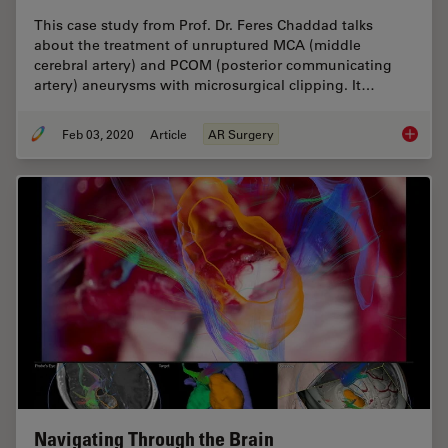
This case study from Prof. Dr. Feres Chaddad talks
about the treatment of unruptured MCA (middle
cerebral artery) and PCOM (posterior communicating
artery) aneurysms with microsurgical clipping. It…
Feb 03, 2020
Article
AR Surgery
GLOW800
Navigating Through the Brain