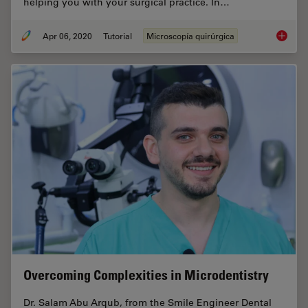
helping you with your surgical practice. In…
Apr 06, 2020
Tutorial
Microscopía quirúrgica
How to 
Overcoming Complexities in Microdentistry
Dr. Salam Abu Arqub, from the Smile Engineer Dental