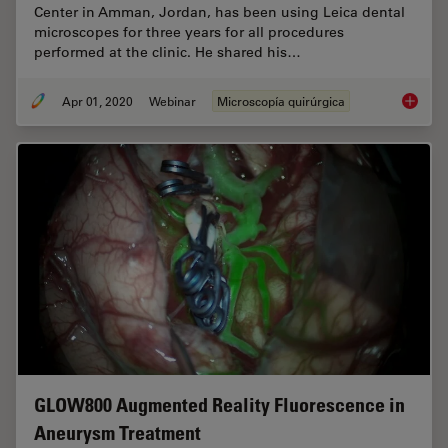
Center in Amman, Jordan, has been using Leica dental
microscopes for three years for all procedures
performed at the clinic. He shared his…
Apr 01, 2020
Webinar
Microscopía quirúrgica
Overcom
GLOW800 Augmented Reality Fluorescence in
Aneurysm Treatment