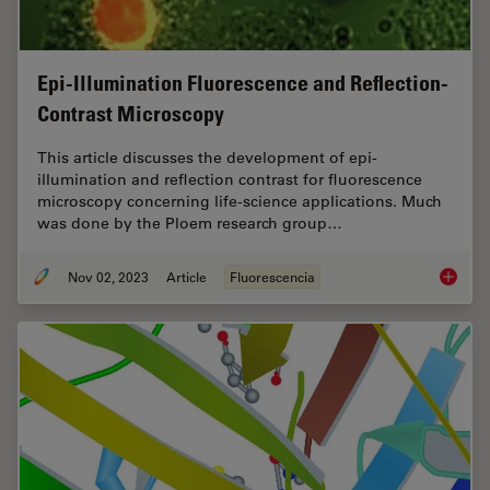
Epi-Illumination Fluorescence and Reflection-
Contrast Microscopy
This article discusses the development of epi-
illumination and reflection contrast for fluorescence
microscopy concerning life-science applications. Much
was done by the Ploem research group…
Nov 02, 2023
Article
Fluorescencia
Epi-Ill