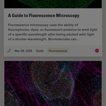
A Guide to Fluorescence Microscopy
Fluorescence microscopy uses the ability of
fluorophores, dyes, or fluorescent proteins to emit light
of a specific wavelength after being excited with light
of a shorter wavelength. Biomolecules can…
Mar 09, 2026
Guide
Fluorescencia
A Guide