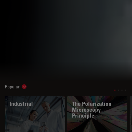
Popular
Show subnavigation
Industrial
The Polarization
Microscopy
Principle