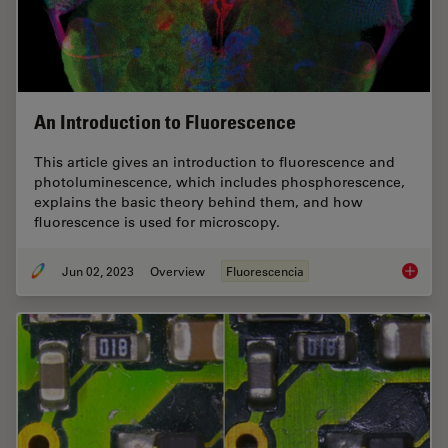
An Introduction to Fluorescence
This article gives an introduction to fluorescence and
photoluminescence, which includes phosphorescence,
explains the basic theory behind them, and how
fluorescence is used for microscopy.
Jun 02, 2023
Overview
Fluorescencia
An Intr