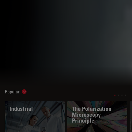
Popular
Show subnavigation
Industrial
The Polarization
Microscopy
Principle