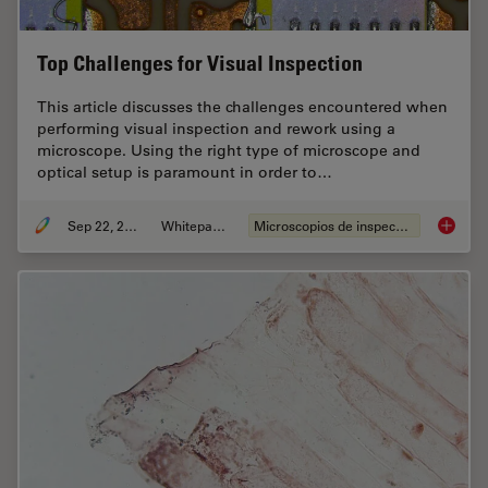
Top Challenges for Visual Inspection
This article discusses the challenges encountered when
performing visual inspection and rework using a
microscope. Using the right type of microscope and
optical setup is paramount in order to…
Sep 22, 2023
Whitepaper
Microscopios de inspección
Top Chal