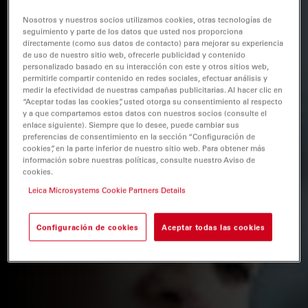
Nosotros y nuestros socios utilizamos cookies, otras tecnologías de
seguimiento y parte de los datos que usted nos proporciona
directamente (como sus datos de contacto) para mejorar su experiencia
de uso de nuestro sitio web, ofrecerle publicidad y contenido
personalizado basado en su interacción con este y otros sitios web,
permitirle compartir contenido en redes sociales, efectuar análisis y
medir la efectividad de nuestras campañas publicitarias. Al hacer clic en
“Aceptar todas las cookies”, usted otorga su consentimiento al respecto
y a que compartamos estos datos con nuestros socios (consulte el
enlace siguiente). Siempre que lo desee, puede cambiar sus
preferencias de consentimiento en la sección “Configuración de
cookies”, en la parte inferior de nuestro sitio web. Para obtener más
información sobre nuestras políticas, consulte nuestro Aviso de
cookies.
Leica Microsystems Cookie Partners Details
Configuración de cookies
Aceptar todas las cookies