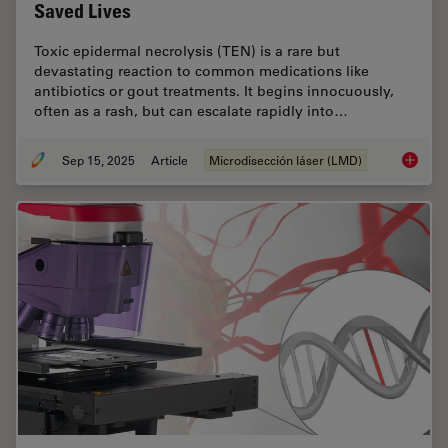
Saved Lives
Toxic epidermal necrolysis (TEN) is a rare but
devastating reaction to common medications like
antibiotics or gout treatments. It begins innocuously,
often as a rash, but can escalate rapidly into…
Sep 15, 2025
Article
Microdisección láser (LMD)
How a B