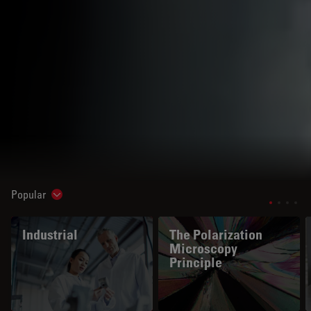
Popular
Show subnavigation
Industrial
The Polarization
Microscopy
Principle