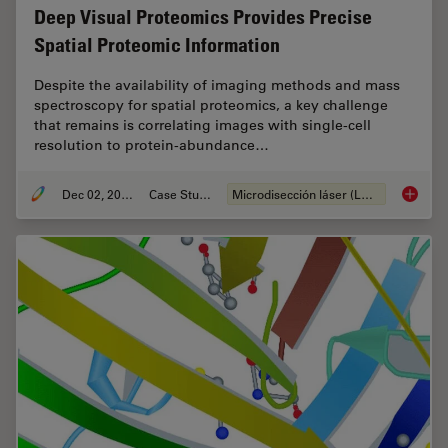
Deep Visual Proteomics Provides Precise
Spatial Proteomic Information
Despite the availability of imaging methods and mass
spectroscopy for spatial proteomics, a key challenge
that remains is correlating images with single-cell
resolution to protein-abundance…
Dec 02, 2024
Case Study
Microdisección láser (LMD)
Deep Vi