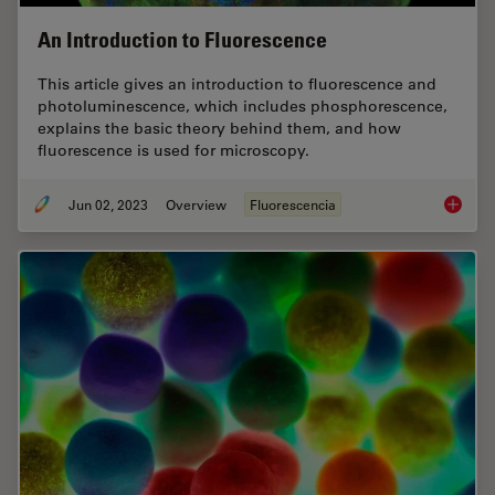
An Introduction to Fluorescence
This article gives an introduction to fluorescence and
photoluminescence, which includes phosphorescence,
explains the basic theory behind them, and how
fluorescence is used for microscopy.
Jun 02, 2023
Overview
Fluorescencia
An Intr