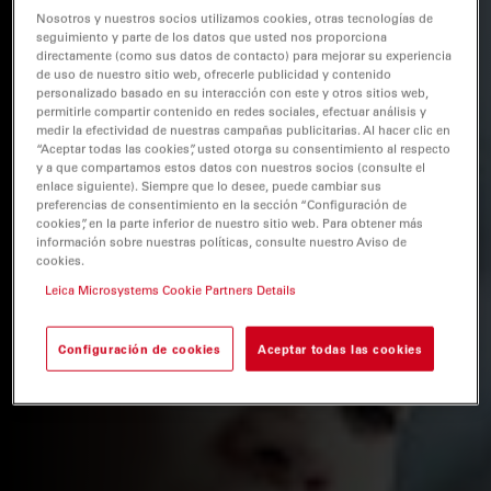
Nosotros y nuestros socios utilizamos cookies, otras tecnologías de
seguimiento y parte de los datos que usted nos proporciona
directamente (como sus datos de contacto) para mejorar su experiencia
de uso de nuestro sitio web, ofrecerle publicidad y contenido
personalizado basado en su interacción con este y otros sitios web,
permitirle compartir contenido en redes sociales, efectuar análisis y
medir la efectividad de nuestras campañas publicitarias. Al hacer clic en
“Aceptar todas las cookies”, usted otorga su consentimiento al respecto
y a que compartamos estos datos con nuestros socios (consulte el
enlace siguiente). Siempre que lo desee, puede cambiar sus
preferencias de consentimiento en la sección “Configuración de
cookies”, en la parte inferior de nuestro sitio web. Para obtener más
información sobre nuestras políticas, consulte nuestro Aviso de
cookies.
Leica Microsystems Cookie Partners Details
Configuración de cookies
Aceptar todas las cookies