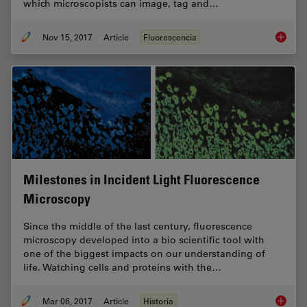
which microscopists can image, tag and…
Nov 15, 2017
Article
Fluorescencia
The Fun
Milestones in Incident Light Fluorescence
Microscopy
Since the middle of the last century, fluorescence
microscopy developed into a bio scientific tool with
one of the biggest impacts on our understanding of
life. Watching cells and proteins with the…
Mar 06, 2017
Article
Historia
Milesto